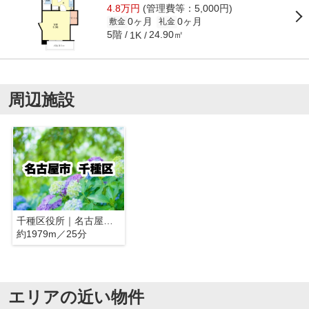
4.8万円
(管理費等：5,000円)
0ヶ月
0ヶ月
敷金
礼金
5階
24.90㎡
1K
周辺施設
千種区役所｜名古屋市千種区
約1979m／25分
エリアの近い物件