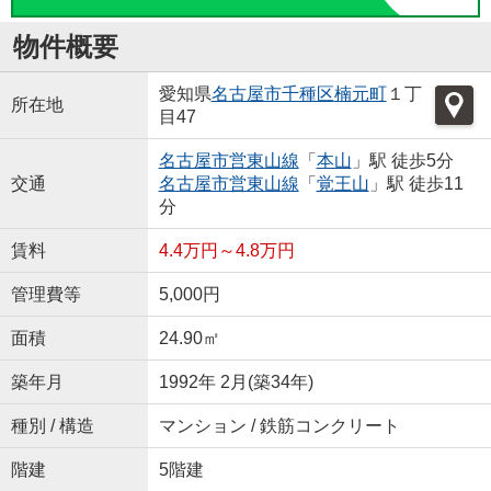
物件概要
愛知県
名古屋市千種区
楠元町
１丁
所在地
目47
名古屋市営東山線
「
本山
」駅 徒歩5分
交通
名古屋市営東山線
「
覚王山
」駅 徒歩11
分
賃料
4.4万円～4.8万円
管理費等
5,000円
面積
24.90㎡
築年月
1992年 2月(築34年)
種別 / 構造
マンション / 鉄筋コンクリート
階建
5階建