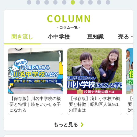
- コラム一覧 -
聞き流し
小中学校
豆知識
売る・
【保存版】川名中学校の概
【保存版】滝川小学校の概
【保
要と特徴｜時をいかせる子
要と特徴｜昭和区人気№1
要と
になれる
の理由は
対策
もっと見る