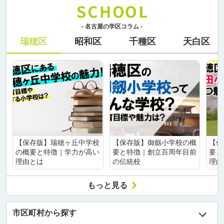
- 名古屋の学区コラム -
瑞穂区
昭和区
千種区
天白区
【保存版】瑞穂ヶ丘中学校
【保存版】御劔小学校の概
【保
の概要と特徴｜学力が高い
要と特徴｜創立百周年目前
要と
理由とは
の伝統校
理由
もっと見る
市区町村から探す