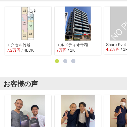
Share Kvet
エクセル竹越
エルメディオ千種
4.2
万
円
/ 1
7.2
万
円
/ 4LDK
7
万
円
/ 1K
お客様の声