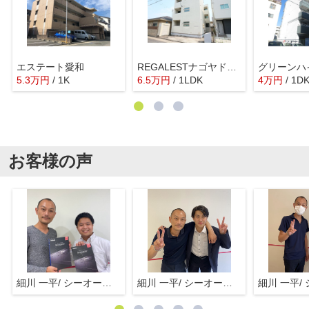
エステート愛和
REGALESTナゴヤドーム南
グリーンハ
5.3
万
円
/ 1K
6.5
万
円
/ 1LDK
4
万
円
/ 1D
お客様の声
細川 一平/ シーオーエム(株)
細川 一平/ シーオーエム(株)