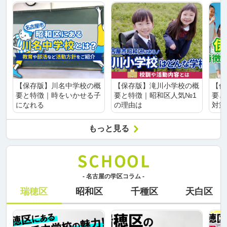
【保存版】川名中学校の概
【保存版】滝川小学校の概
【保
要と特徴｜時をいかせる子
要と特徴｜昭和区人気№1
要と
になれる
の理由は
対策
もっと見る
- 名古屋の学区コラム -
瑞穂区
昭和区
千種区
天白区