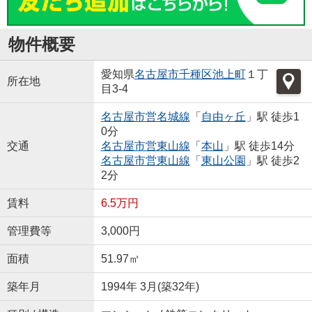
物件概要
愛知県
名古屋市千種区
池上町
１丁
所在地
目3-4
名古屋市営名城線
「
自由ヶ丘
」駅 徒歩1
0分
交通
名古屋市営東山線
「
本山
」駅 徒歩14分
名古屋市営東山線
「
東山公園
」駅 徒歩2
2分
賃料
6.5万円
管理費等
3,000円
面積
51.97㎡
築年月
1994年 3月(築32年)