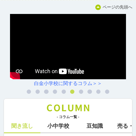
ページの先頭へ
白金小学校に関するコラム＞＞
- コラム一覧 -
聞き流し
小中学校
豆知識
売る・