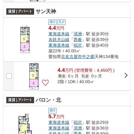
サン天神
賃貸 | アパート
敷0
礼0
4.4
万円
東海道本線
「
清洲
」駅 徒歩30分
名鉄犬山線
「
西春
」駅 徒歩39分
東海道本線
「
稲沢
」駅 徒歩40分
築22年 / 40.00㎡
愛知県
北名古屋市
中之郷
天神134番地
4.4
万
円
(管理費等：4,450円 )
0ヶ月
0ヶ月
敷金
礼金
2階 / 1DK / 40.00㎡
バロン・北
賃貸 | アパート
敷0
5.7
万円
東海道本線
「
稲沢
」駅 徒歩29分
東海道本線
「
清洲
」駅 徒歩36分
名鉄犬山線
「
西春
」駅 徒歩40分