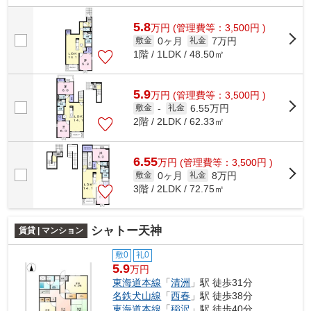
5.8
万
円
(管理費等：3,500円 )
0ヶ月
7万円
敷金
礼金
1階 / 1LDK / 48.50㎡
5.9
万
円
(管理費等：3,500円 )
6.55万円
敷金
-
礼金
2階 / 2LDK / 62.33㎡
6.55
万
円
(管理費等：3,500円 )
0ヶ月
8万円
敷金
礼金
3階 / 2LDK / 72.75㎡
シャトー天神
賃貸 | マンション
敷0
礼0
5.9
万円
東海道本線
「
清洲
」駅 徒歩31分
名鉄犬山線
「
西春
」駅 徒歩38分
東海道本線
「
稲沢
」駅 徒歩40分