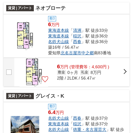
ネオブローテ
賃貸 | アパート
敷0
6
万円
東海道本線
「
清洲
」駅 徒歩33分
東海道本線
「
稲沢
」駅 徒歩36分
名鉄犬山線
「
西春
」駅 徒歩36分
築16年 / 56.47㎡
愛知県
北名古屋市
中之郷
南83番地
6
万
円
(管理費等：4,600円 )
0ヶ月
8万円
敷金
礼金
2階 / 2LDK / 56.47㎡
グレイス・K
賃貸 | アパート
敷0
6.4
万円
名鉄犬山線
「
西春
」駅 徒歩37分
東海道本線
「
稲沢
」駅 徒歩37分
名鉄犬山線
「
徳重・名古屋芸大
」駅 徒歩