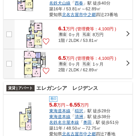
名鉄犬山線
「
西春
」駅 徒歩40分
築16年 / 53.81㎡～62.89㎡
愛知県
北名古屋市
中之郷
四辻23番地
6.1
万
円
(管理費等：4,100円 )
0ヶ月
8万円
敷金
礼金
1階 / 2LDK / 53.81㎡
6.5
万
円
(管理費等：4,100円 )
0ヶ月
1ヶ月
敷金
礼金
2階 / 2LDK / 62.89㎡
エレガンシア レジデンス
賃貸 | アパート
敷0
5.8
6.55
万円～
万円
東海道本線
「
稲沢
」駅 徒歩28分
東海道本線
「
清洲
」駅 徒歩38分
名鉄名古屋本線
「
奥田
」駅 徒歩51分
築11年 / 48.50㎡～72.75㎡
愛知県
北名古屋市
中之郷
四辻7番地