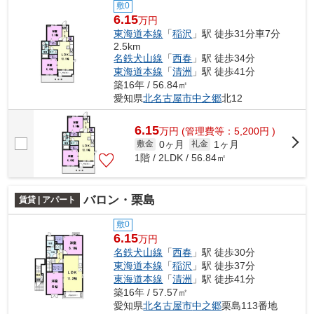
敷0
6.15
万円
東海道本線
「
稲沢
」駅 徒歩31分車7分
2.5km
名鉄犬山線
「
西春
」駅 徒歩34分
東海道本線
「
清洲
」駅 徒歩41分
築16年 / 56.84㎡
愛知県
北名古屋市
中之郷
北12
6.15
万
円
(管理費等：5,200円 )
0ヶ月
1ヶ月
敷金
礼金
1階 / 2LDK / 56.84㎡
バロン・栗島
賃貸 | アパート
敷0
6.15
万円
名鉄犬山線
「
西春
」駅 徒歩30分
東海道本線
「
稲沢
」駅 徒歩37分
東海道本線
「
清洲
」駅 徒歩41分
築16年 / 57.57㎡
愛知県
北名古屋市
中之郷
栗島113番地