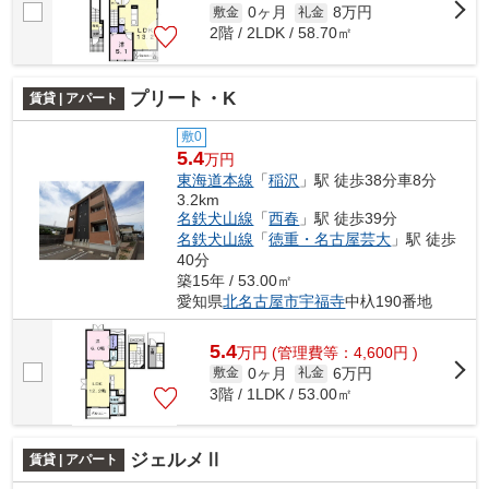
0ヶ月
8万円
敷金
礼金
2階 / 2LDK / 58.70㎡
プリート・K
賃貸 | アパート
敷0
5.4
万円
東海道本線
「
稲沢
」駅 徒歩38分車8分
3.2km
名鉄犬山線
「
西春
」駅 徒歩39分
名鉄犬山線
「
徳重・名古屋芸大
」駅 徒歩
40分
築15年 / 53.00㎡
愛知県
北名古屋市
宇福寺
中杁190番地
5.4
万
円
(管理費等：4,600円 )
0ヶ月
6万円
敷金
礼金
3階 / 1LDK / 53.00㎡
ジェルメⅡ
賃貸 | アパート