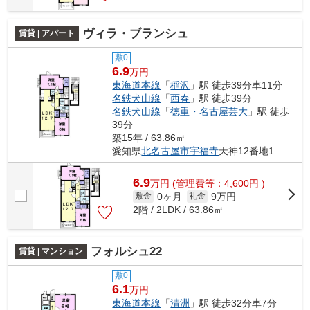
ヴィラ・ブランシュ
賃貸 | アパート
敷0
6.9
万円
東海道本線
「
稲沢
」駅 徒歩39分車11分
名鉄犬山線
「
西春
」駅 徒歩39分
名鉄犬山線
「
徳重・名古屋芸大
」駅 徒歩
39分
築15年 / 63.86㎡
愛知県
北名古屋市
宇福寺
天神12番地1
6.9
万
円
(管理費等：4,600円 )
0ヶ月
9万円
敷金
礼金
2階 / 2LDK / 63.86㎡
フォルシュ22
賃貸 | マンション
敷0
6.1
万円
東海道本線
「
清洲
」駅 徒歩32分車7分