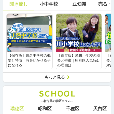
聞き流し
小中学校
豆知識
売る・
【保存版】川名中学校の概
【保存版】滝川小学校の概
【保
要と特徴｜時をいかせる子
要と特徴｜昭和区人気№1
要と
になれる
の理由は
対策
もっと見る
- 名古屋の学区コラム -
瑞穂区
昭和区
千種区
天白区