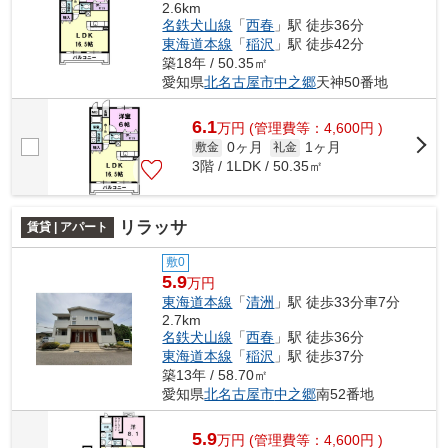
2.6km
名鉄犬山線
「
西春
」駅 徒歩36分
東海道本線
「
稲沢
」駅 徒歩42分
築18年 / 50.35㎡
愛知県
北名古屋市
中之郷
天神50番地
6.1
万
円
(管理費等：4,600円 )
0ヶ月
1ヶ月
敷金
礼金
3階 / 1LDK / 50.35㎡
リラッサ
賃貸 | アパート
敷0
5.9
万円
東海道本線
「
清洲
」駅 徒歩33分車7分
2.7km
名鉄犬山線
「
西春
」駅 徒歩36分
東海道本線
「
稲沢
」駅 徒歩37分
築13年 / 58.70㎡
愛知県
北名古屋市
中之郷
南52番地
5.9
万
円
(管理費等：4,600円 )