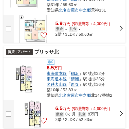
築31年 / 59.60㎡
愛知県
北名古屋市
中之郷
天神131
5.9
万
円
(管理費等：4,000円 )
敷金
-
礼金
-
2階 / 3LDK / 59.60㎡
ブリッサ北
賃貸 | アパート
敷0
6.5
万円
東海道本線
「
稲沢
」駅 徒歩32分
東海道本線
「
清洲
」駅 徒歩35分
名鉄犬山線
「
西春
」駅 徒歩36分
築10年 / 52.83㎡
愛知県
北名古屋市
中之郷
北147番地2
6.5
万
円
(管理費等：4,600円 )
0ヶ月
8万円
敷金
礼金
2階 / 2LDK / 52.83㎡