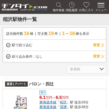
メニュー
お気に入り
物件検索
閲覧履歴
稲沢駅物件一覧
16
19
1～16
該当物件数
棟
空き数
件
棟を表示
駅で絞り込む
変更
変更
絞り込み条件：
なし
バロン・四辻
賃貸 | アパート
敷0
6.1
6.5
万円～
万円
東海道本線
「
稲沢
」駅 徒歩29分
東海道本線
「
清洲
」駅 徒歩38分