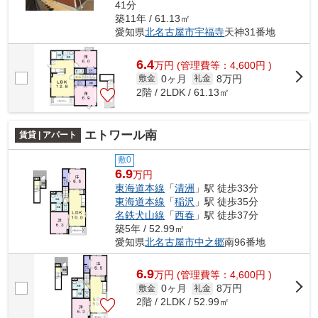
41分
築11年 / 61.13㎡
愛知県
北名古屋市
宇福寺
天神31番地
6.4
万
円
(管理費等：4,600円 )
0ヶ月
8万円
敷金
礼金
2階 / 2LDK / 61.13㎡
エトワール南
賃貸 | アパート
敷0
6.9
万円
東海道本線
「
清洲
」駅 徒歩33分
東海道本線
「
稲沢
」駅 徒歩35分
名鉄犬山線
「
西春
」駅 徒歩37分
築5年 / 52.99㎡
愛知県
北名古屋市
中之郷
南96番地
6.9
万
円
(管理費等：4,600円 )
0ヶ月
8万円
敷金
礼金
2階 / 2LDK / 52.99㎡