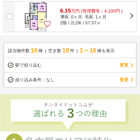
6.15
万
円
(管理費等：4,100円 )
0ヶ月
1ヶ月
敷金
礼金
2階 / 2LDK / 57.57㎡
16
19
1～16
該当物件数
棟
空き数
件
棟を表示
駅で絞り込む
変更
変更
絞り込み条件：
なし