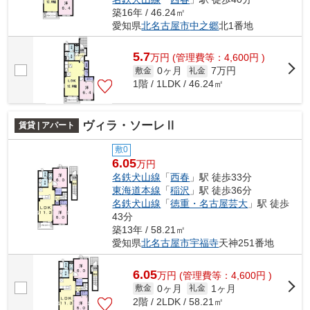
築16年 / 46.24㎡
愛知県
北名古屋市
中之郷
北1番地
5.7
万
円
(管理費等：4,600円 )
0ヶ月
7万円
敷金
礼金
1階 / 1LDK / 46.24㎡
ヴィラ・ソーレⅡ
賃貸 | アパート
敷0
6.05
万円
名鉄犬山線
「
西春
」駅 徒歩33分
東海道本線
「
稲沢
」駅 徒歩36分
名鉄犬山線
「
徳重・名古屋芸大
」駅 徒歩
43分
築13年 / 58.21㎡
愛知県
北名古屋市
宇福寺
天神251番地
6.05
万
円
(管理費等：4,600円 )
0ヶ月
1ヶ月
敷金
礼金
2階 / 2LDK / 58.21㎡