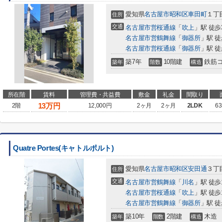
愛知県
名古屋市昭和区
車田町
１丁目
住所
交通
名古屋市営桜通線
「
吹上
」駅 徒歩
名古屋市営鶴舞線
「
御器所
」駅 徒
名古屋市営桜通線
「
御器所
」駅 徒
築7年
10階建
鉄筋
築年
階数
構造
所在階
賃料
管理費・共益費
敷金
礼金
間取り
13
万円
2階
12,000円
2ヶ月
2ヶ月
2LDK
63
Quatre Portes(キャトルポルト)
愛知県
名古屋市昭和区
安田通
３丁目
住所
交通
名古屋市営鶴舞線
「
川名
」駅 徒歩
名古屋市営桜通線
「
吹上
」駅 徒歩
名古屋市営鶴舞線
「
御器所
」駅 徒
築10年
2階建
木造
築年
階数
構造