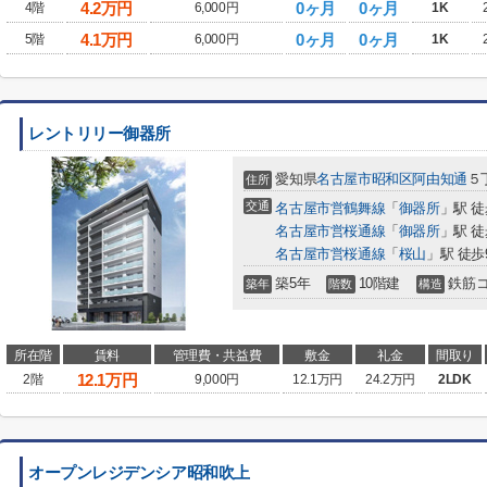
4.2
万円
0ヶ月
0ヶ月
4階
6,000円
1K
4.1
万円
0ヶ月
0ヶ月
5階
6,000円
1K
レントリリー御器所
愛知県
名古屋市昭和区
阿由知通
５丁
住所
交通
名古屋市営鶴舞線
「
御器所
」駅 徒
名古屋市営桜通線
「
御器所
」駅 徒
名古屋市営桜通線
「
桜山
」駅 徒歩
築5年
10階建
鉄筋
築年
階数
構造
所在階
賃料
管理費・共益費
敷金
礼金
間取り
12.1
万円
2階
9,000円
12.1万円
24.2万円
2LDK
オープンレジデンシア昭和吹上