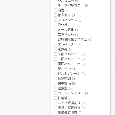
バルコニー
(-)
ルーフバルコニー
(-)
出窓
(-)
都市ガス
(-)
プロパンガス
(-)
浄化槽
(-)
オール電化
(-)
二重サッシ
(-)
24時間換気システム
(-)
エレベーター
(-)
電気有
(-)
２面バルコニー
(-)
３面バルコニー
(-)
両面バルコニー
(-)
堀ごたつ
(-)
ビルトガレージ
(-)
個別空調
(-)
機械警備
(-)
給湯室
(-)
コインランドリー
(-)
駐輪場
(-)
バイク置場あり
(-)
家具・家電付き
(-)
洗濯機置場有
(-)