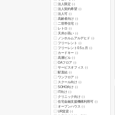
法人限定
(-)
法人契約希望
(-)
法人可
(-)
高齢者向け
(-)
二世帯住宅
(-)
レトロ
(-)
天井が高い
(-)
ノンホルムアルデヒド
(-)
フリーレント
(-)
フリーレント0.5ヵ月
(-)
カードキー
(-)
高層ビル
(-)
OAフロア
(-)
サービスオフィス
(-)
駅直結
(-)
ワンフロア
(-)
スクール向け
(-)
SOHO向け
(-)
IT向け
(-)
クリニック向け
(-)
住宅金融支援機構利用可
(-)
オープンハウス
(-)
UR賃貸
(-)