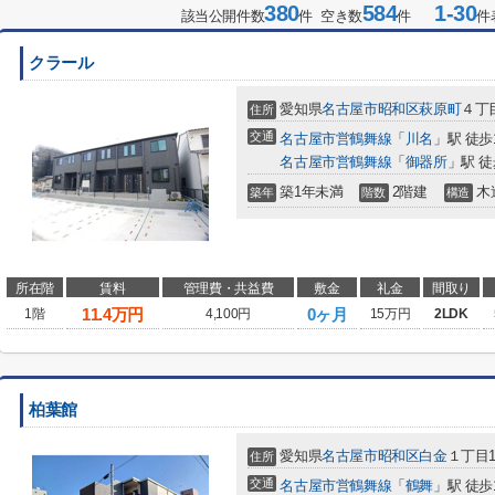
380
584
1-30
該当公開件数
件 空き数
件
件
クラール
愛知県
名古屋市昭和区
萩原町
４丁
住所
交通
名古屋市営鶴舞線
「
川名
」駅 徒歩
名古屋市営鶴舞線
「
御器所
」駅 徒
築1年未満
2階建
木
築年
階数
構造
所在階
賃料
管理費・共益費
敷金
礼金
間取り
11.4
万円
0ヶ月
1階
4,100円
15万円
2LDK
柏葉館
愛知県
名古屋市昭和区
白金
１丁目1
住所
交通
名古屋市営鶴舞線
「
鶴舞
」駅 徒歩