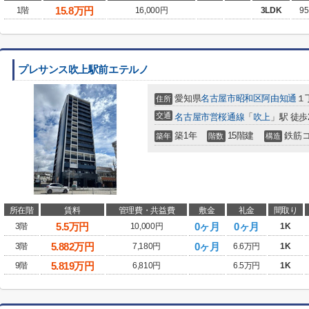
15.8
万円
1階
16,000円
3LDK
95
プレサンス吹上駅前エテルノ
愛知県
名古屋市昭和区
阿由知通
１
住所
交通
名古屋市営桜通線
「
吹上
」駅 徒歩
築1年
15階建
鉄筋
築年
階数
構造
所在階
賃料
管理費・共益費
敷金
礼金
間取り
5.5
万円
0ヶ月
0ヶ月
3階
10,000円
1K
5.882
万円
0ヶ月
3階
7,180円
6.6万円
1K
5.819
万円
9階
6,810円
6.5万円
1K