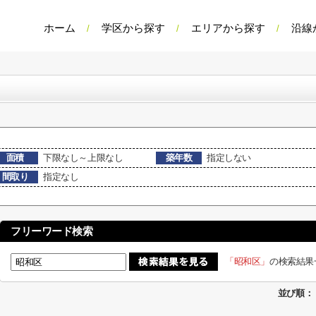
ホーム
学区から探す
エリアから探す
沿線
面積
下限なし～上限なし
築年数
指定しない
間取り
指定なし
フリーワード検索
「昭和区」
の検索結果
並び順：