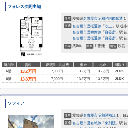
フォレスタ阿由知
愛知県
名古屋市昭和区
阿由知通
１
住所
交通
名古屋市営桜通線
「
吹上
」駅 徒歩
名古屋市営鶴舞線
「
御器所
」駅 徒
名古屋市営桜通線
「
御器所
」駅 徒
築8年
11階建
鉄筋
築年
階数
構造
所在階
賃料
管理費・共益費
敷金
礼金
間取り
13.2
万円
6階
7,000円
13.2万円
13.2万円
2LDK
13.8
万円
8階
7,000円
13.8万円
13.8万円
2LDK
ソフィア
愛知県
名古屋市昭和区
福江
１丁目2
住所
交通
名古屋市営名城線
「
東別院
」駅 徒