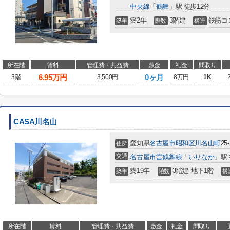
中央線
「
鶴舞
」駅 徒歩12分
築2年
3階建
鉄筋コ
築年
階数
構造
所在階
賃料
管理費・共益費
敷金
礼金
間取り
6.95
万円
0ヶ月
3階
3,500円
8万円
1K
CASA川名山
愛知県
名古屋市昭和区
川名山町
25-
住所
交通
名古屋市営鶴舞線
「
いりなか
」駅
築19年
3階建 地下1階
築年
階数
構
所在階
賃料
管理費・共益費
敷金
礼金
間取り