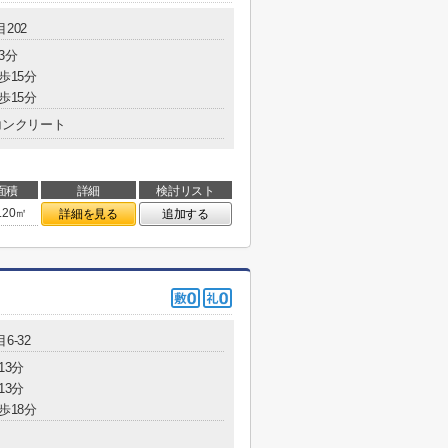
202
3分
歩15分
歩15分
コンクリート
面積
詳細
検討リスト
.20㎡
詳細を見る
追加する
6-32
13分
13分
歩18分