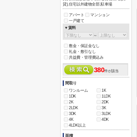
貸),住宅以外建物全部,駐車場
アパート
マンション
一戸建て
▼賃料
～
敷金・保証金なし
礼金・敷引なし
共益費・管理費込み
380
件が該当
間取り
ワンルーム
1K
1DK
1LDK
2K
2DK
2LDK
3K
3DK
3LDK
4K
4DK
4LDK以上
面積