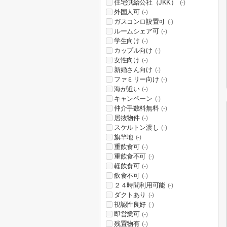
住宅供給公社（JKK）
(-)
外国人可
(-)
ガスコンロ設置可
(-)
ルームシェア可
(-)
学生向け
(-)
カップル向け
(-)
女性向け
(-)
新婚さん向け
(-)
ファミリー向け
(-)
海が近い
(-)
キャンペーン
(-)
仲介手数料無料
(-)
居抜物件
(-)
スケルトン渡し
(-)
旗竿地
(-)
重飲食可
(-)
重飲食不可
(-)
軽飲食可
(-)
飲食不可
(-)
２４時間利用可能
(-)
ダクトあり
(-)
視認性良好
(-)
即営業可
(-)
残置物有
(-)