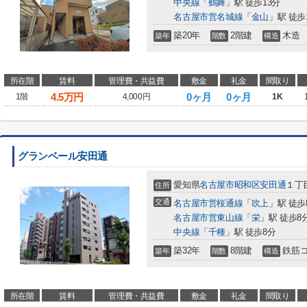
中央線
「
鶴舞
」駅 徒歩13分
名古屋市営名城線
「
金山
」駅 徒歩
築20年
2階建
木造
築年
階数
構造
所在階
賃料
管理費・共益費
敷金
礼金
間取り
4.5
万円
0ヶ月
0ヶ月
1階
4,000円
1K
グランベール安田通
愛知県
名古屋市昭和区
安田通
１丁
住所
交通
名古屋市営桜通線
「
吹上
」駅 徒歩
名古屋市営東山線
「
栄
」駅 徒歩8
中央線
「
千種
」駅 徒歩8分
築32年
8階建
鉄筋
築年
階数
構造
所在階
賃料
管理費・共益費
敷金
礼金
間取り