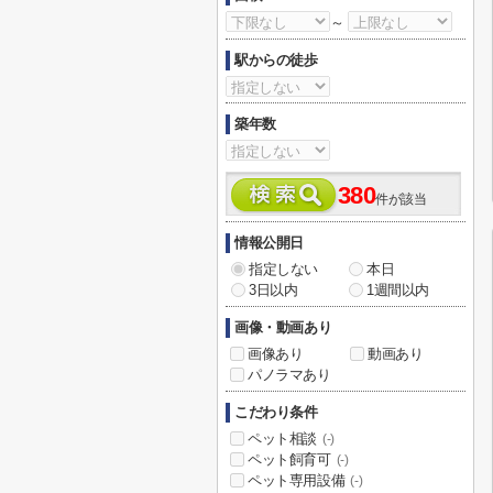
～
駅からの徒歩
築年数
380
件が該当
情報公開日
指定しない
本日
3日以内
1週間以内
画像・動画あり
画像あり
動画あり
パノラマあり
こだわり条件
ペット相談
(-)
ペット飼育可
(-)
ペット専用設備
(-)