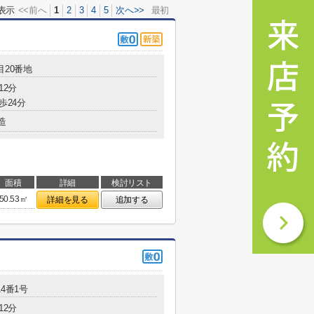
表示
<<前へ
1
2
3
4
5
次へ>>
最初
目20番地
12分
歩24分
造
面積
詳細
検討リスト
50.53㎡
詳細を見る
追加する
4番1号
12分