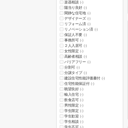
楽器相談
(-)
陽当り良好
(-)
閑静な住宅地
(-)
デザイナーズ
(-)
リフォーム済
(-)
リノベーション済
(-)
保証人不要
(-)
事務所可
(-)
２人入居可
(-)
女性限定
(-)
高齢者相談
(-)
バリアフリー
(-)
分割可
(-)
分譲タイプ
(-)
建設住宅性能評価書付
(-)
住宅性能保証付
(-)
眺望良好
(-)
輸入住宅
(-)
飲食店可
(-)
男性限定
(-)
学生限定
(-)
学生歓迎
(-)
学生相談
(-)
学生不可
(-)