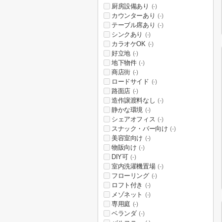
厨房設備あり
(-)
カウンターあり
(-)
テーブル席あり
(-)
シンクあり
(-)
カラオケOK
(-)
好立地
(-)
地下物件
(-)
商店街
(-)
ロードサイド
(-)
路面店
(-)
造作譲渡料なし
(-)
静かな環境
(-)
シェアオフィス
(-)
スナック・バー向け
(-)
美容室向け
(-)
物販向け
(-)
DIY可
(-)
室内洗濯機置場
(-)
フローリング
(-)
ロフト付き
(-)
メゾネット
(-)
専用庭
(-)
ベランダ
(-)