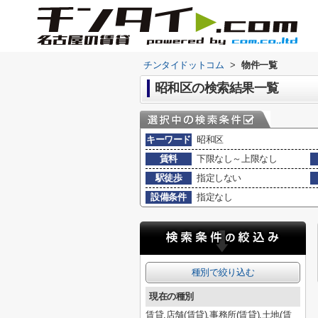
チンタイドットコム
>
物件一覧
昭和区の検索結果一覧
キーワード
昭和区
賃料
下限なし～上限なし
駅徒歩
指定しない
設備条件
指定なし
種別で絞り込む
現在の種別
賃貸,店舗(賃貸),事務所(賃貸),土地(賃