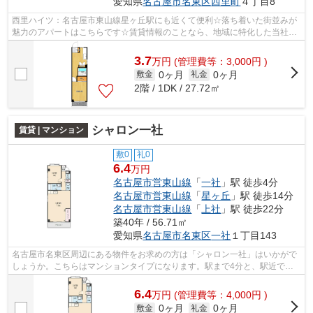
愛知県
名古屋市名東区
西里町
４丁目8
西里ハイツ：名古屋市東山線星ヶ丘駅にも近くて便利☆落ち着いた街並みが
魅力のアパートはこちらです☆賃貸情報のことなら、地域に特化した当社に
お任せください☆お客様にご満足していた...
3.7
万
円
(管理費等：3,000円 )
0ヶ月
0ヶ月
敷金
礼金
2階 / 1DK / 27.72㎡
シャロン一社
賃貸 | マンション
敷0
礼0
6.4
万円
名古屋市営東山線
「
一社
」駅 徒歩4分
名古屋市営東山線
「
星ヶ丘
」駅 徒歩14分
名古屋市営東山線
「
上社
」駅 徒歩22分
築40年 / 56.71㎡
愛知県
名古屋市名東区
一社
１丁目143
名古屋市名東区周辺にある物件をお求めの方は「シャロン一社」はいかがで
しょうか。こちらはマンションタイプになります。駅まで4分と、駅近でア
クセスも良好な物件です。周辺に2駅あ...
6.4
万
円
(管理費等：4,000円 )
0ヶ月
0ヶ月
敷金
礼金