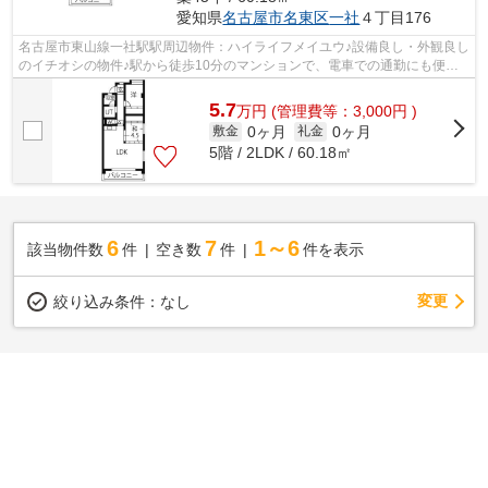
愛知県
名古屋市名東区
一社
４丁目176
名古屋市東山線一社駅駅周辺物件：ハイライフメイユウ♪設備良し・外観良し
のイチオシの物件♪駅から徒歩10分のマンションで、電車での通勤にも便利
な立地です♪物件の種類や条件などは、...
5.7
万
円
(管理費等：3,000円 )
0ヶ月
0ヶ月
敷金
礼金
5階 / 2LDK / 60.18㎡
6
7
1～6
該当物件数
件
空き数
件
件を表示
変更
絞り込み条件：
なし