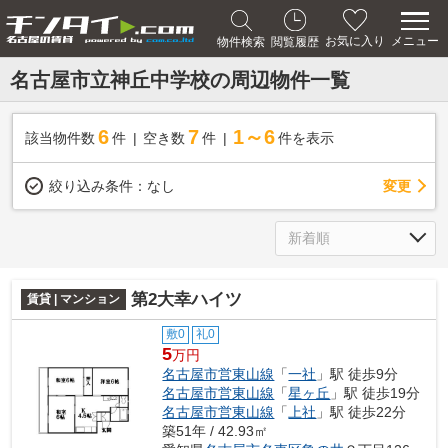
メニュー
お気に入り
物件検索
閲覧履歴
名古屋市立神丘中学校の周辺物件一覧
6
7
1～6
該当物件数
件
空き数
件
件を表示
変更
絞り込み条件：
なし
第2大幸ハイツ
賃貸 | マンション
敷0
礼0
5
万円
名古屋市営東山線
「
一社
」駅 徒歩9分
名古屋市営東山線
「
星ヶ丘
」駅 徒歩19分
名古屋市営東山線
「
上社
」駅 徒歩22分
築51年 / 42.93㎡