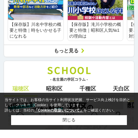
【保存版】川名中学校の概
【保存版】滝川小学校の概
【保
要と特徴｜時をいかせる子
要と特徴｜昭和区人気№1
要と
になれる
の理由は
対策
もっと見る
- 名古屋の学区コラム -
瑞穂区
昭和区
千種区
天白区
当サイトでは、お客様の当サイト利用状況把握、サービス向上検討を目的と
して、クッキー（Cookie）を使用しています。
詳しくは、当社の
「Cookieの取扱いについて」
をご確認ください。
閉じる
Ｑ＆Ａ
ホーム
問い合せ
物件検索
お知らせ