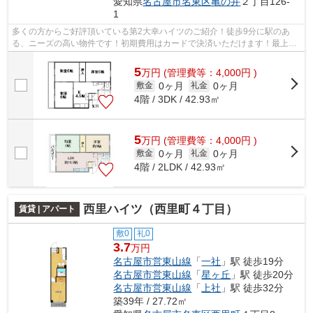
愛知県
名古屋市名東区
亀の井
２丁目126-
1
多くの方からご好評頂いている第2大幸ハイツのご紹介！徒歩9分に駅のあ
る、ニーズの高い物件です！初期費用はカードで決済いただけます！最上階
の物件です！当社スタッフが地域の賃貸...
5
万
円
(管理費等：4,000円 )
0ヶ月
0ヶ月
敷金
礼金
4階 / 3DK / 42.93㎡
5
万
円
(管理費等：4,000円 )
0ヶ月
0ヶ月
敷金
礼金
4階 / 2LDK / 42.93㎡
西里ハイツ（西里町４丁目）
賃貸 | アパート
敷0
礼0
3.7
万円
名古屋市営東山線
「
一社
」駅 徒歩19分
名古屋市営東山線
「
星ヶ丘
」駅 徒歩20分
名古屋市営東山線
「
上社
」駅 徒歩32分
築39年 / 27.72㎡