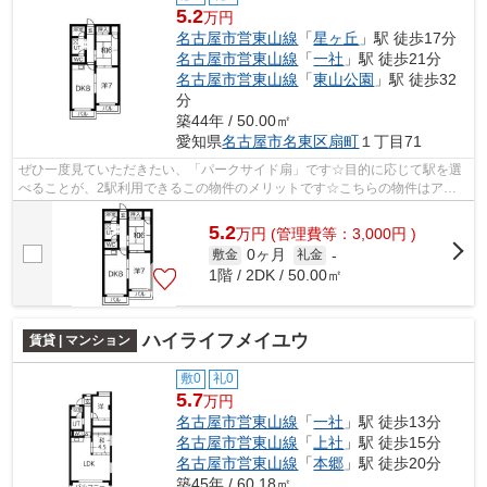
5.2
万円
名古屋市営東山線
「
星ヶ丘
」駅 徒歩17分
名古屋市営東山線
「
一社
」駅 徒歩21分
名古屋市営東山線
「
東山公園
」駅 徒歩32
分
築44年 / 50.00㎡
愛知県
名古屋市名東区
扇町
１丁目71
ぜひ一度見ていただきたい、「パークサイド扇」です☆目的に応じて駅を選
べることが、2駅利用できるこの物件のメリットです☆こちらの物件はアパ
ートです☆できるだけ早めに不動産情報を...
5.2
万
円
(管理費等：3,000円 )
0ヶ月
敷金
礼金
-
1階 / 2DK / 50.00㎡
ハイライフメイユウ
賃貸 | マンション
敷0
礼0
5.7
万円
名古屋市営東山線
「
一社
」駅 徒歩13分
名古屋市営東山線
「
上社
」駅 徒歩15分
名古屋市営東山線
「
本郷
」駅 徒歩20分
築45年 / 60.18㎡