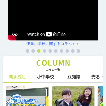
伊勝小学校に関するコラム＞＞
- コラム一覧 -
聞き流し
小中学校
豆知識
売る・