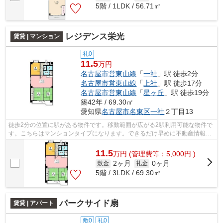
5階 / 1LDK / 56.71㎡
レジデンス栄光
賃貸 | マンション
礼0
11.5
万円
名古屋市営東山線
「
一社
」駅 徒歩2分
名古屋市営東山線
「
上社
」駅 徒歩17分
名古屋市営東山線
「
星ヶ丘
」駅 徒歩19分
築42年 / 69.30㎡
愛知県
名古屋市名東区
一社
２丁目13
徒歩2分の位置に駅がある物件です。移動範囲が広がる2駅利用可能な物件で
す。こちらはマンションタイプになります。できるだけ早めに不動産情報を
集めたい方は当社スタッフまでご連絡...
11.5
万
円
(管理費等：5,000円 )
2ヶ月
0ヶ月
敷金
礼金
5階 / 3LDK / 69.30㎡
パークサイド扇
賃貸 | アパート
敷0
礼0