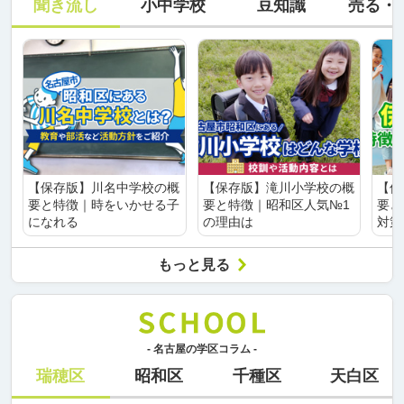
聞き流し
小中学校
豆知識
売る・
【保存版】川名中学校の概
【保存版】滝川小学校の概
【保
要と特徴｜時をいかせる子
要と特徴｜昭和区人気№1
要と
になれる
の理由は
対策
もっと見る
- 名古屋の学区コラム -
瑞穂区
昭和区
千種区
天白区