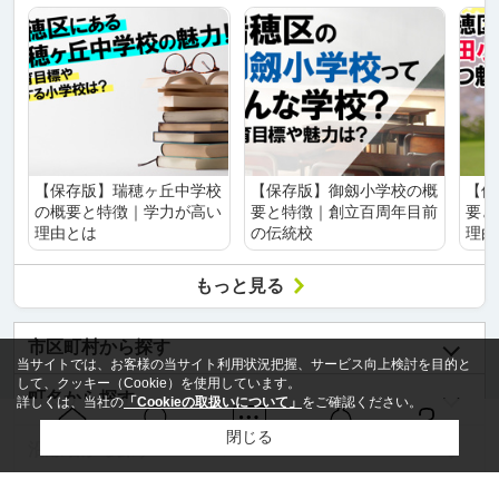
【保存版】瑞穂ヶ丘中学校
【保存版】御劔小学校の概
【保
の概要と特徴｜学力が高い
要と特徴｜創立百周年目前
要と
理由とは
の伝統校
理由
もっと見る
市区町村から探す
当サイトでは、お客様の当サイト利用状況把握、サービス向上検討を目的と
して、クッキー（Cookie）を使用しています。
町名から探す
詳しくは、当社の
「Cookieの取扱いについて」
をご確認ください。
閉じる
Ｑ＆Ａ
ホーム
問い合せ
物件検索
お知らせ
沿線名から探す