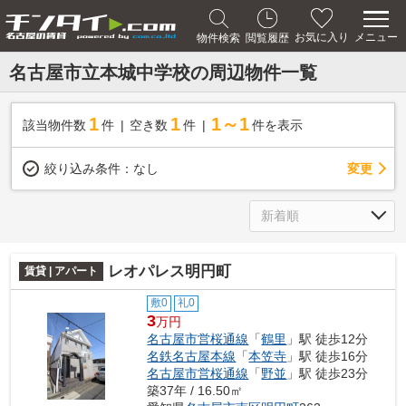
メニュー
お気に入り
物件検索
閲覧履歴
名古屋市立本城中学校の周辺物件一覧
1
1
1～1
該当物件数
件
空き数
件
件を表示
変更
絞り込み条件：
なし
レオパレス明円町
賃貸 | アパート
敷0
礼0
3
万円
名古屋市営桜通線
「
鶴里
」駅 徒歩12分
名鉄名古屋本線
「
本笠寺
」駅 徒歩16分
名古屋市営桜通線
「
野並
」駅 徒歩23分
築37年 / 16.50㎡