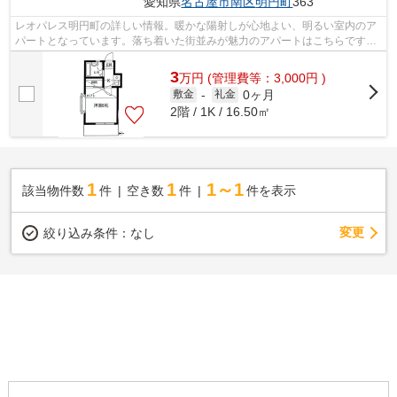
愛知県
名古屋市南区
明円町
363
レオパレス明円町の詳しい情報。暖かな陽射しが心地よい、明るい室内のア
パートとなっています。落ち着いた街並みが魅力のアパートはこちらです。
この物件は、駅まで徒歩12分に立地し...
3
万
円
(管理費等：3,000円 )
0ヶ月
敷金
-
礼金
2階 / 1K / 16.50㎡
1
1
1～1
該当物件数
件
空き数
件
件を表示
変更
絞り込み条件：
なし