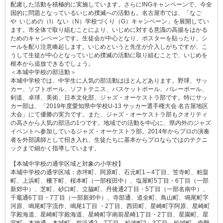
配慮した活動を積極的に実施しています。さらにINGキャンペーンで、今全
国的に問題となっているいじめ撲滅への活動も。名古屋市では、「なご
や いじめの（I）ない（N）学校づくり（G）キャンペーン」を展開してい
ます。市全体で取り組むことにより、いじめに対する意識の高揚をはかる
ためのキャンペーンです。生徒会が中心となり、ポスターを貼ったり、シ
ールを配り注意喚起します。いじめというと先生が介入しがちですが、こ
うして生徒が中心となっていじめ撲滅の活動に取り組むことで、いじめを
根本から追放できるでしょう。
＜本城中学校の部活動＞
本城中学校では、中学生に人気の部活動はほとんどあります。野球、サッ
カー、ソフトボール、ソフトテニス、バスケットボール、バレーボール、
剣道、卓球、美術、日本文化部、ジャズ・オーケストラ部です。特にサッ
カー部は、「2019年度愛知県中学校U-13 サッカー選手権大会 名古屋地区
大会」にて優勝の実力です。また、ジャズ・オーケストラ部もクオリティ
の高さから人気の部活の1つです。地域での活動を中心に、県内外のジャズ
イベントへ参加しているジャズ・オーケストラ部。2014年からプロの演奏
者を外部講師として招き入れ、生徒たちに基本からプロならではのテクニ
ックまで細かく指導しています。
【本城中学校の通学区域と対象の小学校】
本城中学校の通学区域：赤坪町、阿原町、石元町1～4丁目、笠寺町、粕畠
町、上浜町、柵下町、桜本町（一部桜田中）、塩屋町5丁目・6丁目（一部
新郊中）、芝町、砂口町、立脇町、丹後通2丁目・5丁目（一部名南中）、
千竈通6丁目・7丁目（一部新郊中）、寺部通、道全町、鳥山町、鳴尾町字
河原、鳴尾町字流作、鳴尾1丁目 ・2丁目、西田町、星崎町字阿原、星崎町
字殿海道、星崎町字殿海道、星崎町字南前星崎1丁目・2丁目、星園町、星
宮町、本地通、本城町、前浜通2～7丁目、松池町2～3丁目、松城町、南野