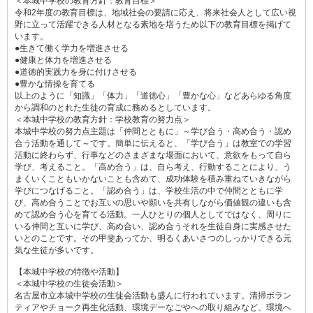
＜本城中学校の教育方針：教育目標＞
令和2年度の教育目標は、地域社会の要請に応え、将来社会人として広い視
野に立って活躍できる人材となる素地を培うため以下の教育目標を掲げて
います。
●生きて働く学力を増進させる
●健康と体力を増進させる
●道徳的実践力を身に付けさせる
●豊かな情操を育てる
以上のように「知識」「体力」「道徳心」「豊かな心」などあらゆる角度
から調和のとれた生徒の育成に務めるとしています。
＜本城中学校の教育方針：学校教育の努力点＞
本城中学校の努力点主題は「仲間とともに」～学び合う・高め合う・認め
合う活動を通して～です。簡単に伝えると、「学び合う」は教室での学習
活動に終わらず、行事などのさまざまな場面において、意欲をもって自ら
学び、考えること。「高め合う」は、自ら考え、行動することにより、う
まくいくこともいかないことも含めて、成功体験を積み重ねていきながら
学びにつなげること。「認め合う」は、学校生活の中で仲間とともに学
び、高め合うことでお互いの思いや願いを共有しながら価値観の違いも含
めて認め合う心を育てる活動。一人ひとりの個人としてではなく、周りに
いる仲間と互いに学び、高め合い、認め合うそれを生徒自身に実感させた
いとのことです。その甲斐あってか、明るくあいさつのしっかりできる元
気な生徒が多いです。
【本城中学校の特徴や活動】
＜本城中学校の生徒会活動＞
名古屋市立本城中学校の生徒会活動も盛んに行われています。清掃ボラン
ティアやチョーク再生化活動、環境デーなごやへの取り組みなど、環境へ