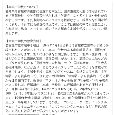
【本城中学校について】
愛知県名古屋市の南部に位置する南区は、国の重要文化財に指定されてい
る「富部神社」や笠寺観音が祀られる「笠覆寺」など多くお寺や神社が点
在する街です。また市街地へのアクセスも抜群ながら、緑豊かな公園が近
くにあり、子育てにも抜群の環境です。ここでは南区の中でも歴史にふれ
られる街、鳥山（とりやま）町の「名古屋市立本城中学校」についてご紹
介します。
【本城中学校の教育方針】
名古屋市立本城中学校は、1947年4月1日当初は名古屋市立笠寺小学校に併
設されたことがはじまりです。本城中学校のある鳥山町周辺は、閑静な住
宅街が広がります。近くには小さな公園はありますが、北東へ徒歩約10分
ほどのところに遺跡の宝庫「笠寺公園」があります。遺跡の出土品などの
レプリカが見られる「見晴台考古資料館」や「住居跡観察舎」、「笠寺高
射砲陣地跡」などがあり、まるでタイムスリップしたかのような体験がで
きるでしょう。本城中学校へ電車でのアクセスは、名鉄名古屋本線「本笠
寺駅」より徒歩約10分、またはJR東海道線「笠寺駅」より徒歩約13分と駅
から徒歩圏内です。新瑞橋バスターミナルから新瑞13号系統・14号系統の
バスに乗れば、停留所が「本城中学校前」に停留所があるため便利です
よ。令和3年4月8日現在、1年生6クラス185（3）名、2年生5クラス
166（1）名、3年生5クラス161（1）名の計512名の生徒が元気に通ってい
ます。1949年校舎を新築し移転してからは、創立40周年を迎えた1987年に
屋上プールを竣工しています。その後、「コンピューター室」「ランチル
ーム」「コミュニティルーム」「カウンセリングルーム」など、時代の変
化に対応した教育方針と学校づくりを心がけています。