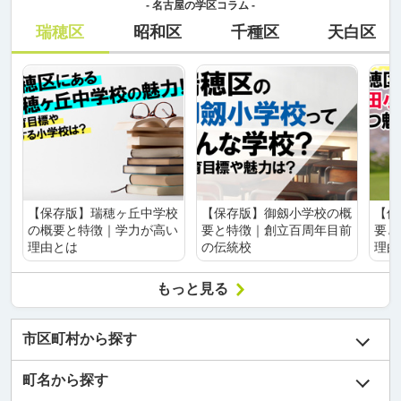
- 名古屋の学区コラム -
瑞穂区
昭和区
千種区
天白区
【保存版】瑞穂ヶ丘中学校
【保存版】御劔小学校の概
【保
の概要と特徴｜学力が高い
要と特徴｜創立百周年目前
要と
理由とは
の伝統校
理由
もっと見る
市区町村から探す
町名から探す