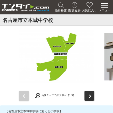
メニュー
お気に入り
物件検索
閲覧履歴
名古屋市立本城中学校
前
次
画像タップで拡大表示【
1
/5】
【名古屋市立本城中学校に通える小学校】