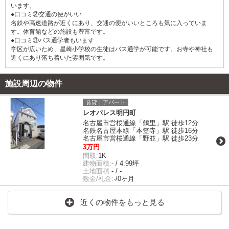
います。
●口コミ②交通の便がいい
名鉄や高速道路が近くにあり、交通の便がいいところも気に入っていま
す。体育館などの施設も豊富です。
●口コミ③バス通学者もいます
学区が広いため、星崎小学校の生徒はバス通学が可能です。お寺や神社も
近くにあり落ち着いた雰囲気です。
施設周辺の物件
賃貸｜アパート
レオパレス明円町
名古屋市営桜通線「鶴里」駅 徒歩12分
名鉄名古屋本線「本笠寺」駅 徒歩16分
名古屋市営桜通線「野並」駅 徒歩23分
3万円
間取:
1K
建物面積:
- / 4.99坪
土地面積:
- / -
敷金/礼金:
-/0ヶ月
近くの物件をもっと見る