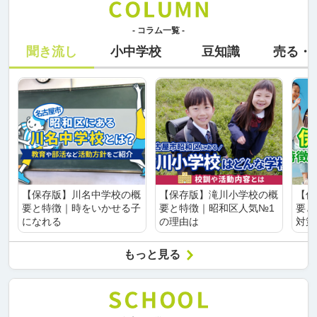
- コラム一覧 -
聞き流し
小中学校
豆知識
売る・
【保存版】川名中学校の概
【保存版】滝川小学校の概
【保
要と特徴｜時をいかせる子
要と特徴｜昭和区人気№1
要と
になれる
の理由は
対策
もっと見る