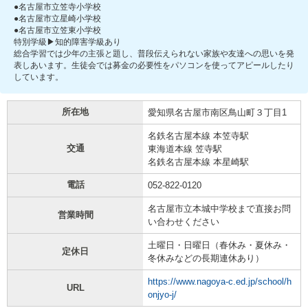
●名古屋市立笠寺小学校
●名古屋市立星崎小学校
●名古屋市立笠東小学校
特別学級▶知的障害学級あり
総合学習では少年の主張と題し、普段伝えられない家族や友達への思いを発
表しあいます。生徒会では募金の必要性をパソコンを使ってアピールしたり
しています。
所在地
愛知県名古屋市南区鳥山町３丁目1
名鉄名古屋本線 本笠寺駅
交通
東海道本線 笠寺駅
名鉄名古屋本線 本星崎駅
電話
052-822-0120
名古屋市立本城中学校まで直接お問
営業時間
い合わせください
土曜日・日曜日（春休み・夏休み・
定休日
冬休みなどの長期連休あり）
https://www.nagoya-c.ed.jp/school/h
URL
onjyo-j/