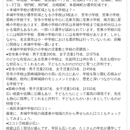
1～3丁目、明円町、明円町、元鳴尾町、本星崎町が通学区域です。
＜本城中学校が通学区域となる小学校は？＞
本城中学校が通学区域となる小学校は3校あり、笠寺小学校、笠東小学校、
星崎小学校です。笠寺小学校を中心に北東方面に笠東小学校、南方面に星
崎小学校があります。星崎小学校の学区は本城中学校まで徒歩40分以上か
かる場所もあるため、一部バス通学が認められています。笠東小学校の近
くには桜田中学校、星崎小学校の近くには名南中学校があります。しかし
ながら、名古屋市は小・中学校における選択制は行っていないため、距離
に関係なく本城中学校へ通います。
＜本城中学校学区の小学校の児童数と学校の雰囲気＞
●笠寺東小学校：男子児童200名、女子児童175名、計375名
のどかな街並みにある笠東小学校は、生徒同士は仲が良く、先生も穏やか
な対応をしてくれるため、子どもたちがのびのびと育つと評判です。
●笠寺小学校：男子児童233名、女子児童223名、計456名
笠寺小学校は星崎城跡地の小高い丘の上にあり、学校を取り囲む石積みが
印象的。校内に星崎城跡のモニュメントがあり、歴史と深いつながりのあ
る学校です。
●星崎小学校：男子児童167名、女子児童143名、計310名
広い校庭や近隣に公園もあり、子どもたちにとって最高の環境です。先生
も熱心に指導してくれると評判で、子どもたちがいきいきとしているのが
特徴です。
＜南区本城中学校の口コミ＞
最後に、本城中学校の保護者や地域の方から寄せられた口コミもチェック
してみましょう。
●口コミ①校庭が広い
校庭は広く部活が盛んです。学区も広いため、たくさんの学生が通学して