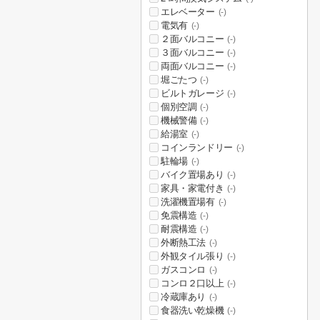
エレベーター
(-)
電気有
(-)
２面バルコニー
(-)
３面バルコニー
(-)
両面バルコニー
(-)
堀ごたつ
(-)
ビルトガレージ
(-)
個別空調
(-)
機械警備
(-)
給湯室
(-)
コインランドリー
(-)
駐輪場
(-)
バイク置場あり
(-)
家具・家電付き
(-)
洗濯機置場有
(-)
免震構造
(-)
耐震構造
(-)
外断熱工法
(-)
外観タイル張り
(-)
ガスコンロ
(-)
コンロ２口以上
(-)
冷蔵庫あり
(-)
食器洗い乾燥機
(-)