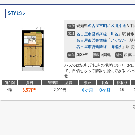
STYビル
愛知県
名古屋市昭和区
川原通
８丁目
住所
交通
名古屋市営鶴舞線
「
川名
」駅 徒歩
名古屋市営鶴舞線
「
いりなか
」駅 
名古屋市営鶴舞線
「
御器所
」駅 徒
築38年
5階建
鉄筋
築年
階数
構造
バス停は徒歩3分以内の場所にあり、お
て、自信をもって情報を提供できるマン
物...
所在階
賃料
管理費・共益費
敷金
礼金
間取り
3.5
万円
0ヶ月
0ヶ月
4階
2,000円
1K