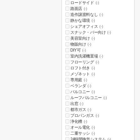
ロードサイド
(-)
路面店
(-)
造作譲渡料なし
(-)
静かな環境
(-)
シェアオフィス
(-)
スナック・バー向け
(-)
美容室向け
(-)
物販向け
(-)
DIY可
(-)
室内洗濯機置場
(-)
フローリング
(-)
ロフト付き
(-)
メゾネット
(-)
専用庭
(-)
ベランダ
(-)
バルコニー
(-)
ルーフバルコニー
(-)
出窓
(-)
都市ガス
(-)
プロパンガス
(-)
浄化槽
(-)
オール電化
(-)
二重サッシ
(-)
24時間換気システム
(-)