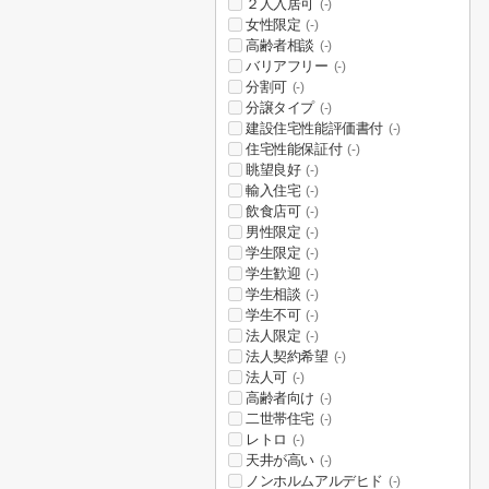
２人入居可
(-)
女性限定
(-)
高齢者相談
(-)
バリアフリー
(-)
分割可
(-)
分譲タイプ
(-)
建設住宅性能評価書付
(-)
住宅性能保証付
(-)
眺望良好
(-)
輸入住宅
(-)
飲食店可
(-)
男性限定
(-)
学生限定
(-)
学生歓迎
(-)
学生相談
(-)
学生不可
(-)
法人限定
(-)
法人契約希望
(-)
法人可
(-)
高齢者向け
(-)
二世帯住宅
(-)
レトロ
(-)
天井が高い
(-)
ノンホルムアルデヒド
(-)