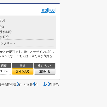
36
2分
徒歩14分
歩17分
コンクリート
出かけが便利です。造りとデザインに関し
ションです。こちらは日当たりが良好な
面積
詳細
検討リスト
21.50㎡
詳細を見る
追加する
3
4
1-3
該当公開件数
件 空き数
件
件表示