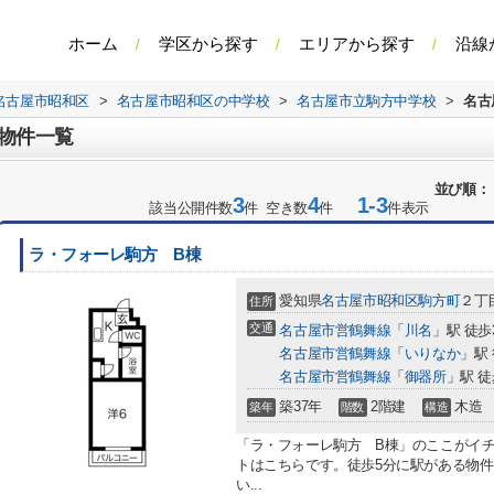
ホーム
学区から探す
エリアから探す
沿線
名古屋市昭和区
>
名古屋市昭和区の中学校
>
名古屋市立駒方中学校
>
名古
物件一覧
並び順：
3
4
1-3
該当公開件数
件 空き数
件
件表示
ラ・フォーレ駒方 B棟
愛知県
名古屋市昭和区
駒方町
２丁目
住所
交通
名古屋市営鶴舞線
「
川名
」駅 徒歩
名古屋市営鶴舞線
「
いりなか
」駅 
名古屋市営鶴舞線
「
御器所
」駅 徒
築37年
2階建
木造
築年
階数
構造
「ラ・フォーレ駒方 B棟」のここがイ
トはこちらです。徒歩5分に駅がある物件
い...