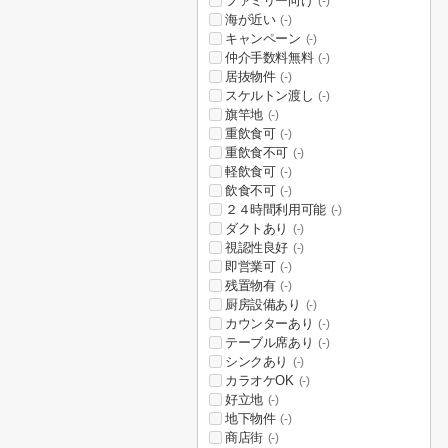
ファミリー向け
(-)
海が近い
(-)
キャンペーン
(-)
仲介手数料無料
(-)
居抜物件
(-)
スケルトン渡し
(-)
旗竿地
(-)
重飲食可
(-)
重飲食不可
(-)
軽飲食可
(-)
飲食不可
(-)
２４時間利用可能
(-)
ダクトあり
(-)
視認性良好
(-)
即営業可
(-)
残置物有
(-)
厨房設備あり
(-)
カウンターあり
(-)
テーブル席あり
(-)
シンクあり
(-)
カラオケOK
(-)
好立地
(-)
地下物件
(-)
商店街
(-)