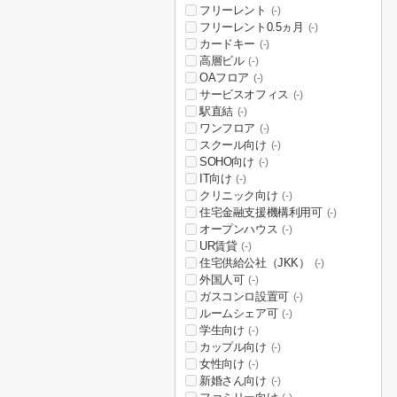
フリーレント
(-)
フリーレント0.5ヵ月
(-)
カードキー
(-)
高層ビル
(-)
OAフロア
(-)
サービスオフィス
(-)
駅直結
(-)
ワンフロア
(-)
スクール向け
(-)
SOHO向け
(-)
IT向け
(-)
クリニック向け
(-)
住宅金融支援機構利用可
(-)
オープンハウス
(-)
UR賃貸
(-)
住宅供給公社（JKK）
(-)
外国人可
(-)
ガスコンロ設置可
(-)
ルームシェア可
(-)
学生向け
(-)
カップル向け
(-)
女性向け
(-)
新婚さん向け
(-)