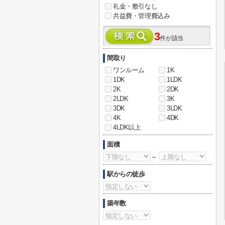
礼金・敷引なし
共益費・管理費込み
3
件が該当
間取り
ワンルーム
1K
1DK
1LDK
2K
2DK
2LDK
3K
3DK
3LDK
4K
4DK
4LDK以上
面積
～
駅からの徒歩
築年数