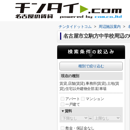
チンタイドットコム
>
周辺施設案内
>
名古屋市立駒方中学校周辺の
種別で絞り込む
現在の種別
賃貸,店舗(賃貸),事務所(賃貸),土地(賃
貸),住宅以外建物全部,駐車場
アパート
マンション
一戸建て
▼賃料
～
敷金・保証金なし