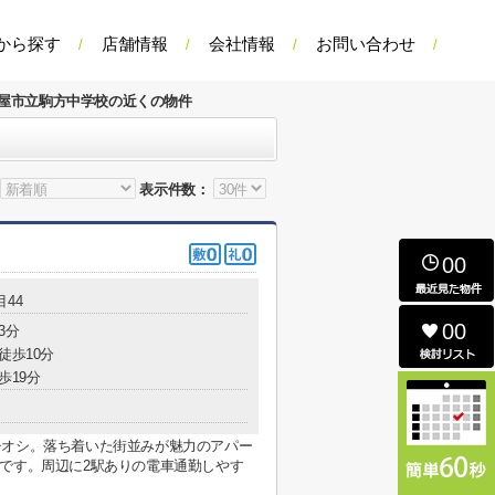
から探す
店舗情報
会社情報
お問い合わせ
屋市立駒方中学校の近くの物件
表示件数：
00
44
00
3分
徒歩10分
歩19分
チオシ。落ち着いた街並みが魅力のアパー
です。周辺に2駅ありの電車通勤しやす