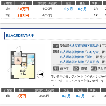
所在階
賃料
管理費・共益費
敷金
礼金
間取り
3.8
万円
0ヶ月
0ヶ月
1階
4,000円
1R
3.8
万円
2階
4,000円
1R
BLACEDENT杁中
愛知県
名古屋市昭和区
花見通
３丁目
住所
交通
名古屋市営鶴舞線
「
いりなか
」駅
名古屋市営鶴舞線
「
川名
」駅 徒歩
名古屋市営名城線
「
八事日赤
」駅 
築37年
6階建
鉄骨
築年
階数
構造
使い勝手の良いアパートでイチオシの物
ートです。エレベーター付きの物件です
い...
所在階
賃料
管理費・共益費
敷金
礼金
間取り
3
万円
0ヶ月
0ヶ月
4階
3,000円
1R
1