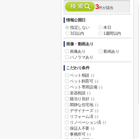
3
件が該当
情報公開日
指定しない
本日
3日以内
1週間以内
画像・動画あり
画像あり
動画あり
パノラマあり
こだわり条件
ペット相談
(-)
ペット飼育可
(-)
ペット専用設備
(-)
楽器相談
(-)
陽当り良好
(-)
閑静な住宅地
(-)
デザイナーズ
(-)
リフォーム済
(-)
リノベーション済
(-)
保証人不要
(-)
事務所可
(-)