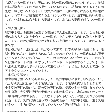
ら愛される公園ですが、実はこの川名公園の機能はそれだけでなく、地域
の防災拠点としての役割も果たしているのです。災害時に使えるように特
別な仕様となっているトイレや井戸の他に、公園の中心にある芝生広場に
はヘリコプターが離着陸できるようになっています。通常時は憩いの場と
して、非常時には命を助ける場所として、あらゆる場面で頼もしい公園で
す。
＜隼人池公園＞
駒方中学校から南東に位置する場所に隼人池公園があります。こちらは桟
橋のある大きな池を中心とした公園で、小さな子ども向けの遊具と砂場も
あります。静かな環境のなかで池に沈む夕日はとても美しく、趣のある公
園です。
春は桜が咲き、池には渡り鳥がやって来て、四季の移ろいも感じられ、地
域住民がのんびり散歩するのにもよく使われています。公園内には駄菓子
なども扱う小さなお店もあり、たこ焼きがおいしいと評判です。このお店
では池のボートの他、めずらしいバブルボールも体験することができ、広
い池の上で透明なボールに入って進むという、子どもから大人まで遊べる
アトラクションとなっています。
＜多様な学習塾＞
教育環境が整っている昭和区らしく、駒方中学校の最寄り駅である、いり
なか駅の周辺には多くの学習塾があります。学習塾の内容もさまざまで、
中学受験専門の塾から、高校受験専門の塾、幅広い学年を請け負っている
個別指導、大学受験専門の予備校まで多種多様です。家庭教師やオンライ
ン学習専門の教室もあり、どんな子どもでもぴったりの塾が見つかる環境
にあります。実際に塾に通っている生徒も多く、駒方中学校は「進学実績
が良い」「学力が高い」と感じているという声が多数あります。