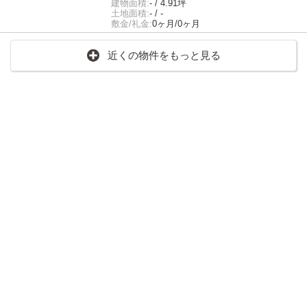
建物面積:
- / 4.91坪
土地面積:
- / -
敷金/礼金:
0ヶ月/0ヶ月
近くの物件をもっと見る