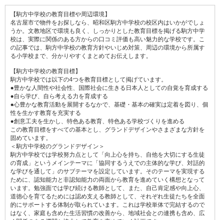
【駒方中学校の教育目標や周辺環境】
名古屋市で物件をお探しなら、昭和区駒方中学校の校区内はいかがでしょ
うか。文教地区で環境も良く、しっかりとした教育目標を掲げる駒方中学
校は、実際に関係のある方からの口コミ評価も高い魅力的な学校です。こ
の記事では、駒方中学校の教育方針やいじめ対策、周辺の環境から所属す
る小学校まで、分かりやすくまとめてお伝えします。
【駒方中学校の教育目標】
駒方中学校では以下の4つを教育目標として掲げています。
●豊かな人間性や社会性、国際社会に生きる日本人としての自覚を育成する
●自ら学び、自ら考える力を育成する
●心豊かな教育活動を展開するなかで、基礎・基本の確実は定着を図り、個
性を生かす教育を充実する
●創意工夫を生かし、特色ある教育、特色ある学校づくりを進める
この教育目標をすべての基本とし、グランドデザインやさまざまな方針を
固めています。
＜駒方中学校のグランドデザイン＞
駒方中学校では学校努力点として「向上心を持ち、自他を大切にする生徒
の育成」というメインテーマに「協同するうえでの主体的な学び、対話的
な学びを通して」のサブテーマを設定しています。そのテーマを実現する
ために、認知能力と非認知能力の両面から教育を進めていく構想となって
います。勉強面では学び続ける教師として、また、自己肯定感や向上心、
道徳心を育てるためには認め支える教師として、それぞれ生徒たちを全面
的にサポートする体制が取られています。これは学校単体で完結するので
はなく、家庭も含めた生活習慣の改善から、地域社会との連携も含め、広