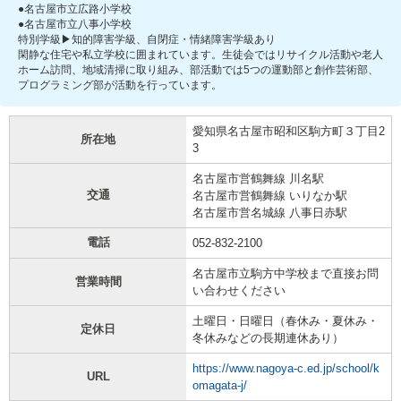
●名古屋市立広路小学校
●名古屋市立八事小学校
特別学級▶知的障害学級、自閉症・情緒障害学級あり
閑静な住宅や私立学校に囲まれています。生徒会ではリサイクル活動や老人
ホーム訪問、地域清掃に取り組み、部活動では5つの運動部と創作芸術部、
プログラミング部が活動を行っています。
愛知県名古屋市昭和区駒方町３丁目2
所在地
3
名古屋市営鶴舞線 川名駅
交通
名古屋市営鶴舞線 いりなか駅
名古屋市営名城線 八事日赤駅
電話
052-832-2100
名古屋市立駒方中学校まで直接お問
営業時間
い合わせください
土曜日・日曜日（春休み・夏休み・
定休日
冬休みなどの長期連休あり）
https://www.nagoya-c.ed.jp/school/k
URL
omagata-j/