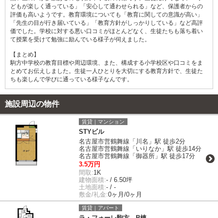
どもが楽しく通っている」「安心して通わせられる」など、保護者からの
評価も高いようです。教育環境についても「教育に関しての意識が高い」
「先生の目が行き届いている」「教育方針がしっかりしている」など高評
価でした。学校に対する悪い口コミがほとんどなく、生徒たちも落ち着い
て授業を受けて勉強に励んでいる様子が伺えました。
【まとめ】
駒方中学校の教育目標や周辺環境、また、構成する小学校区や口コミをま
とめてお伝えしました。生徒一人ひとりを大切にする教育方針で、生徒た
ちも楽しんで学びに通っている様子なんです。
施設周辺の物件
賃貸｜マンション
STYビル
名古屋市営鶴舞線「川名」駅 徒歩2分
名古屋市営鶴舞線「いりなか」駅 徒歩14分
名古屋市営鶴舞線「御器所」駅 徒歩17分
3.5万円
間取:
1K
建物面積:
- / 6.50坪
土地面積:
- / -
敷金/礼金:
0ヶ月/0ヶ月
賃貸｜アパート
ラ・フォーレ駒方 B棟