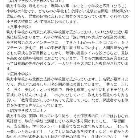
【駒方中学校の小学校区や口コミ】
駒方中学校に通えるのは、近隣の八事（やごと）小学校と広路（ひろじ）
小学校の2校です。どちらの小学校も知的障がい児級と自閉症・情緒障がい
児級があり、児童の個性に合わせた教育をおこなっています。それぞれの
小学校の特徴について簡単にお伝えします。
＜八事小学校＞
駒方中学校から南東に八事小学校区が広がっており、いりなか駅に近い場
所に校区があります。八事小学校では「深い学びを実現する授業の研究」
を学校努力点のメインテーマに、「できた！わかった！をつげよう」をサ
ブテーマに据えて、日々の学校教育に取り組んでいます。人間性豊かな子
どもの育成を教育目標としながら、毎朝の読書タイムを設けるなど、意欲
を高める活動を積極的におこなっています。子どもの勉強の進み具合によ
っては補助の先生が付くなど、一人ひとりを大切にした教育がされていま
す。
＜広路小学校＞
駒方中学校から北西に広路小学校区が広がっています。川名駅が最寄りと
なり、先ほどご紹介した川名公園の隣に位置しています。「共々に、正し
く、強く、美しく」という校訓で、自他を尊重しながら活動する子どもの
育成に取り組んでいます。「のびのびしていて、教え方や宿題のやり方も
良い」「教育理念がしっかりあって安定している」など、保護者からも教
育を評価する声が上がっています。
＜駒方中学校の口コミ＞
駒方中学校に実際に通っている生徒や、その保護者の口コミではおおむね
高評価で、駒方中学校に満足している声が多く聞かれました。「学習面
も、安全面も、学年のメンバーも最高でなにも文句ありません」「むっち
ゃ楽しいと思います！」「とても活気のある学校です」など、生徒からの
熱い生の声が多数あるのも駒方中学校の特徴です。生徒だけでなく、「子