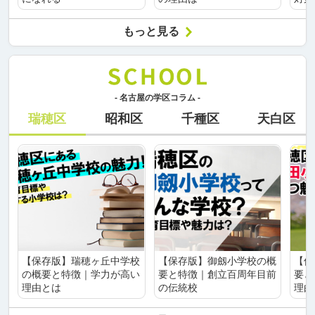
もっと見る
- 名古屋の学区コラム -
瑞穂区
昭和区
千種区
天白区
【保存版】瑞穂ヶ丘中学校
【保存版】御劔小学校の概
【保
の概要と特徴｜学力が高い
要と特徴｜創立百周年目前
要と
理由とは
の伝統校
理由