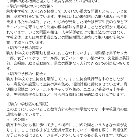
く関係のある機関と協力して教育を高めていく計画です。
＜駒方中学校のいじめ対策＞
駒方中学校ではいじめを軽視してはいけない重大な問題ととらえ、いじめ
防止基本方針を定めています。中身はいじめ未然防止の取り組みから早期
発見するための体制、また、いじめが発覚した場合は被害生徒の心身とプ
ライバシーを守りながら問題の根本解決を目指すことなどが細かく定めら
れています。いじめ問題を担任一人や関係者だけで抱え込むのではなく、
学校全体、または教育委員会などの関係機関と連携して取り組む姿勢が一
貫して取られています。
＜駒方中学校の部活＞
駒方中学校では部活動も盛んにおこなわれています。運動部は男子サッカ
ー部、女子バスケットボール部、女子バレーボール部の4つ、文化部は英語
部、合唱部、総合活動部で、男女の区別なく入部できる3つの部活がありま
す。
＜駒方中学校の生徒会＞
駒方中学校では生徒会も活躍しています。生徒会執行部を中心としなが
ら、意見箱を設置して生徒の声を集め、活動計画に反映させています。資
源回収習慣にはペットボトルキャップを集め、ユニセフ募金や赤十字募
金、災害地義援金活動など、社会的な貢献に積極的に取り組んでいます。
【駒方中学校区の住環境】
このようにしっかりとした教育方針の駒方中学校ですが、中学校区内の住
環境も整っています。
＜川名公園＞
駒方中学校から北に歩いて少しの場所に、川名公園という大きな公園があ
ります。ここではさまざまな遊具が置かれていて、道幅も広く、周辺住民
が子どもを遊ばせたり、ジョギングをしたりする姿が見られます。地域か