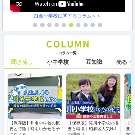
白金小学校に関するコラム＞＞
- コラム一覧 -
聞き流し
小中学校
豆知識
売る・
【保存版】川名中学校の概
【保存版】滝川小学校の概
【保
要と特徴｜時をいかせる子
要と特徴｜昭和区人気№1
要と
になれる
の理由は
対策