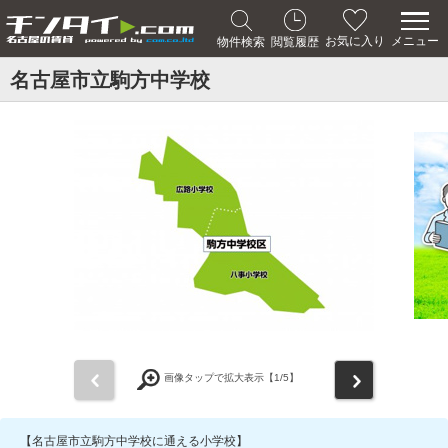
メニュー
お気に入り
物件検索
閲覧履歴
名古屋市立駒方中学校
前
次
画像タップで拡大表示【
1
/5】
【名古屋市立駒方中学校に通える小学校】