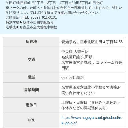
矢田町/山田町/山田1丁目、2丁目、4丁目※/山田3丁目/山田北町
※マークの付いた町名・番地は他の学区と一部重複していますので、詳しい
学区割りについては北区役所まで直接お問い合わせください。
北区役所：TEL（052）911-3131
特別学級▶肢体不自由学級あり
進学先▶名古屋市立大曽根中学校
所在地
愛知県名古屋市北区山田４丁目14-56
中央線 大曽根駅
名鉄瀬戸線 矢田駅
交通
名古屋市営名城線 ナゴヤドーム前矢
田駅
電話
052-981-3624
名古屋市立六郷北小学校まで直接お
営業時間
問い合わせください
土曜日・日曜日（春休み・夏休み・
定休日
冬休みなどの長期連休あり）
https://www.nagoya-c.ed.jp/school/ro
URL
kugo-n-e/