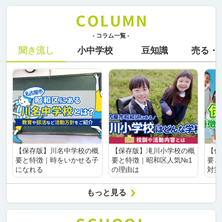
- コラム一覧 -
聞き流し
小中学校
豆知識
売る・
【保存版】川名中学校の概
【保存版】滝川小学校の概
【保
要と特徴｜時をいかせる子
要と特徴｜昭和区人気№1
要と
になれる
の理由は
対策
もっと見る