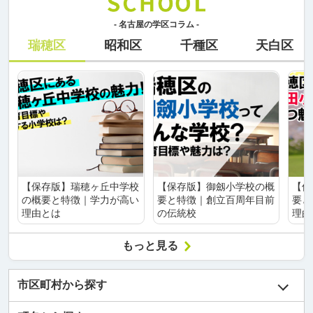
- 名古屋の学区コラム -
瑞穂区
昭和区
千種区
天白区
【保存版】瑞穂ヶ丘中学校
【保存版】御劔小学校の概
【保
の概要と特徴｜学力が高い
要と特徴｜創立百周年目前
要と
理由とは
の伝統校
理由
もっと見る
市区町村から探す