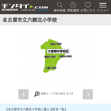
メニュー
お気に入り
物件検索
閲覧履歴
名古屋市立六郷北小学校
前
次
画像タップで拡大表示【
1
/1】
【名古屋市立六郷北小学校に通える町名一覧】