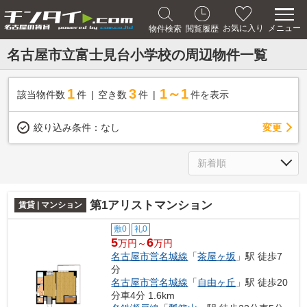
メニュー
お気に入り
物件検索
閲覧履歴
名古屋市立富士見台小学校の周辺物件一覧
1
3
1～1
該当物件数
件
空き数
件
件を表示
変更
絞り込み条件：
なし
第1アリストマンション
賃貸 | マンション
敷0
礼0
5
6
万円～
万円
名古屋市営名城線
「
茶屋ヶ坂
」駅 徒歩7
分
名古屋市営名城線
「
自由ヶ丘
」駅 徒歩20
分車4分 1.6km