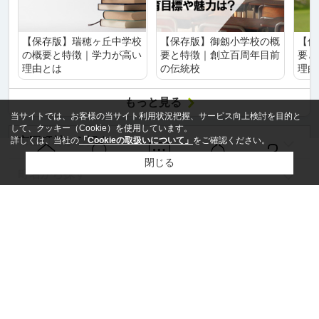
【保存版】瑞穂ヶ丘中学校
【保存版】御劔小学校の概
【保
の概要と特徴｜学力が高い
要と特徴｜創立百周年目前
要と
理由とは
の伝統校
理由
もっと見る
当サイトでは、お客様の当サイト利用状況把握、サービス向上検討を目的と
して、クッキー（Cookie）を使用しています。
詳しくは、当社の
「Cookieの取扱いについて」
をご確認ください。
市区町村から探す
閉じる
Ｑ＆Ａ
ホーム
問い合せ
物件検索
お知らせ
町名から探す
沿線名から探す
駅名から探す