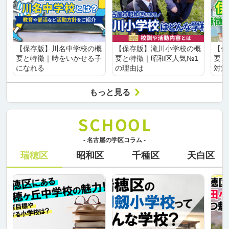
【保存版】川名中学校の概
【保存版】滝川小学校の概
【保
要と特徴｜時をいかせる子
要と特徴｜昭和区人気№1
要と
になれる
の理由は
対策
もっと見る
- 名古屋の学区コラム -
瑞穂区
昭和区
千種区
天白区