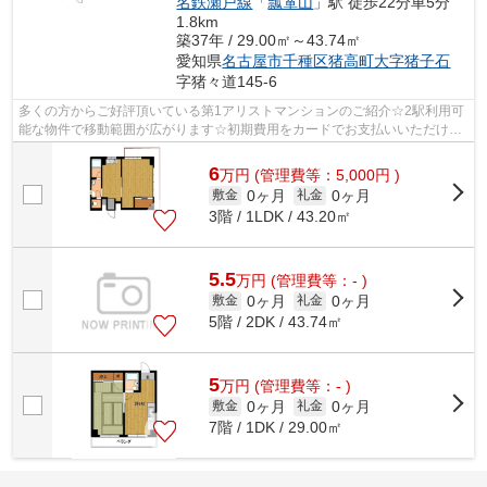
名鉄瀬戸線
「
瓢箪山
」駅 徒歩22分車5分
1.8km
築37年 / 29.00㎡～43.74㎡
愛知県
名古屋市千種区
猪高町大字猪子石
字猪々道145-6
多くの方からご好評頂いている第1アリストマンションのご紹介☆2駅利用可
能な物件で移動範囲が広がります☆初期費用をカードでお支払いいただける
ので、カードで決済したい方にもおすす...
6
万
円
(管理費等：5,000円 )
0ヶ月
0ヶ月
敷金
礼金
3階 / 1LDK / 43.20㎡
5.5
万
円
(管理費等：- )
0ヶ月
0ヶ月
敷金
礼金
5階 / 2DK / 43.74㎡
5
万
円
(管理費等：- )
0ヶ月
0ヶ月
敷金
礼金
7階 / 1DK / 29.00㎡