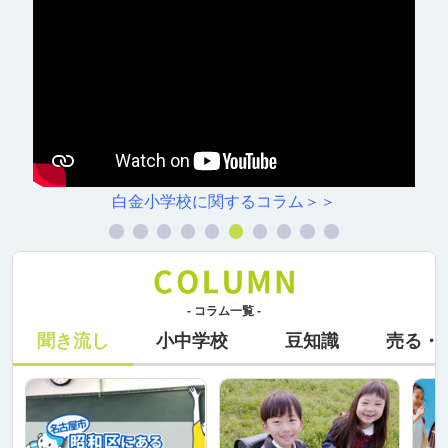
白金小学校に関するコラム＞＞
- コラム一覧 -
聞き流し
小中学校
豆知識
売る・