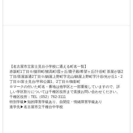
【名古屋市立富士見台小学校に通える町名一覧】
赤坂町1丁目※/揚羽町/猪高町/霞ヶ丘/鹿子殿/希望ヶ丘/汁谷町 茶屋が坂2
丁目/茶屋坂通2丁目※/鍋屋上野町字北山/鍋屋上野町字汁谷/光が丘1・2
丁目※/富士見台/平和公園1、2丁目※/御影町
※マークの付いた町名・番地は他学区と一部重複していますので、詳
しい学区割りについては千種区役所まで直接お問い合わせください。
千種区役所：TEL（052）762-3111
特別学級▶知的障害学級あり、自閉症・情緒障害学級あり
進学先▶名古屋市立千種台中学校