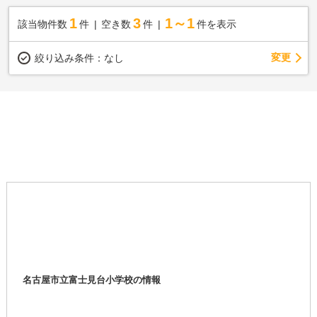
1
3
1～1
該当物件数
件
空き数
件
件を表示
変更
絞り込み条件：
なし
名古屋市立富士見台小学校の情報