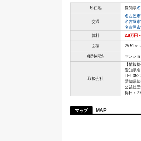
所在地
愛知県
名
名古屋市
交通
名古屋市
名古屋市
賃料
2.8万円
面積
25.51㎡
種別/構造
マンショ
【情報提
愛知県名古
TEL:052-
取扱会社
愛知県知事 
公益社団
得日：20
MAP
マップ