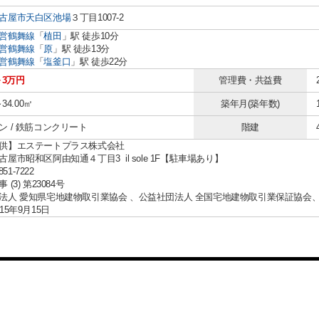
古屋市天白区
池場
３丁目1007-2
営鶴舞線
「
植田
」駅 徒歩10分
営鶴舞線
「
原
」駅 徒歩13分
営鶴舞線
「
塩釜口
」駅 徒歩22分
～3万円
管理費・共益費
～34.00㎡
築年月(築年数)
ン / 鉄筋コンクリート
階建
供】エステートプラス株式会社
屋市昭和区阿由知通４丁目3 il sole 1F【駐車場あり】
851-7222
(3) 第23084号
法人 愛知県宅地建物取引業協会 、公益社団法人 全国宅地建物取引業保証協会
15年9月15日