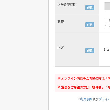
入居希望時期
任意
要望
任意
内容
【 
任意
※ オンライン内見をご希望の方は「
※ 退去をご希望の方は「物件名」「
※
利用規約
及び
プライ