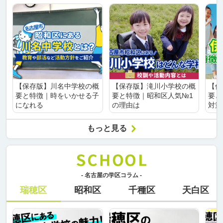
【保存版】川名中学校の概
【保存版】滝川小学校の概
【保
要と特徴｜時をいかせる子
要と特徴｜昭和区人気№1
要と
になれる
の理由は
対策
もっと見る
- 名古屋の学区コラム -
瑞穂区
昭和区
千種区
天白区