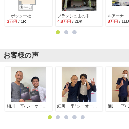
エポック一社
ブランシュ山の手
ルアーナ
3
万
円
/ 1R
4.8
万
円
/ 2DK
8
万
円
/ 1L
お客様の声
細川 一平/ シーオーエム(株)
細川 一平/ シーオーエム(株)