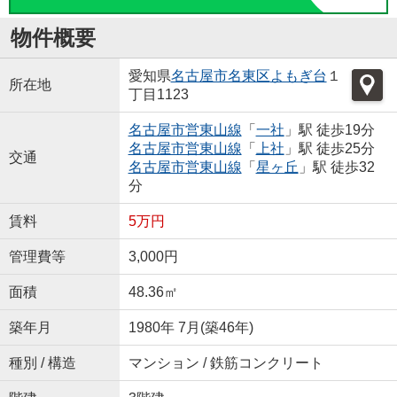
物件概要
愛知県
名古屋市名東区
よもぎ台
１
所在地
丁目1123
名古屋市営東山線
「
一社
」駅 徒歩19分
名古屋市営東山線
「
上社
」駅 徒歩25分
交通
名古屋市営東山線
「
星ヶ丘
」駅 徒歩32
分
賃料
5万円
管理費等
3,000円
面積
48.36㎡
築年月
1980年 7月(築46年)
種別 / 構造
マンション / 鉄筋コンクリート