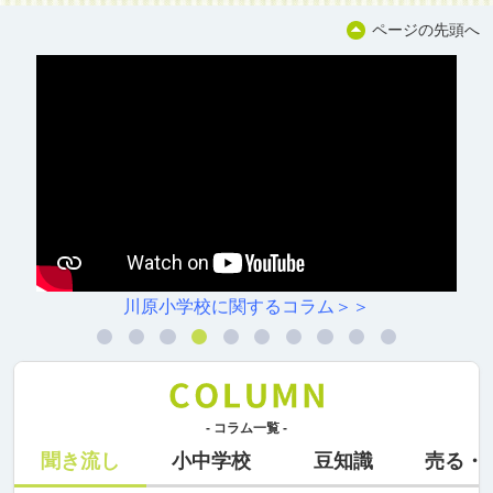
ページの先頭へ
川原小学校に関するコラム＞＞
- コラム一覧 -
聞き流し
小中学校
豆知識
売る・