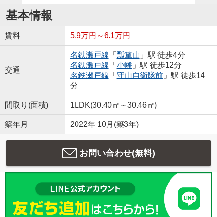
基本情報
賃料
5.9万円～6.1万円
名鉄瀬戸線
「
瓢箪山
」駅 徒歩4分
名鉄瀬戸線
「
小幡
」駅 徒歩12分
交通
名鉄瀬戸線
「
守山自衛隊前
」駅 徒歩14
分
間取り(面積)
1LDK(30.40㎡～30.46㎡)
築年月
2022年 10月(築3年)
お問い合わせ(無料)