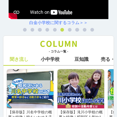
白金小学校に関するコラム＞＞
- コラム一覧 -
聞き流し
小中学校
豆知識
売る・
【保存版】川名中学校の概
【保存版】滝川小学校の概
【保