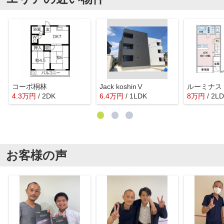
コーポ桐林
Jack koshinⅤ
4.3
万
円
/ 2DK
6.4
万
円
/ 1LDK
8
万
円
/ 2L
お客様の声