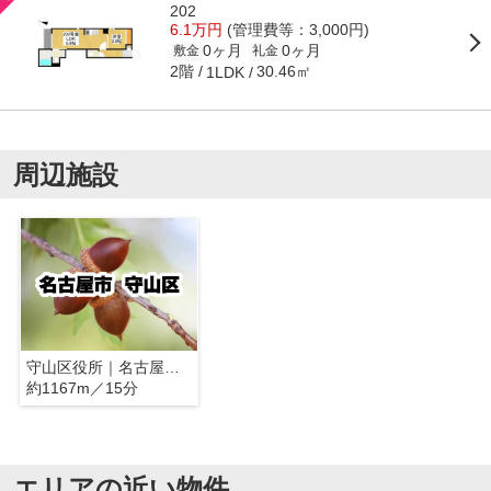
202
6.1万円
(管理費等：3,000円)
0ヶ月
0ヶ月
敷金
礼金
2階
30.46㎡
1LDK
周辺施設
守山区役所｜名古屋市守山区
約1167m／15分
エリアの近い物件