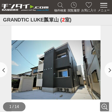
メニュー
お気に入り
物件検索
閲覧履歴
GRANDTIC LUKE瓢箪山 (
2
室)
1 / 14