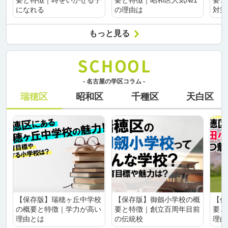
要と特徴｜時をいかせる子
要と特徴｜昭和区人気№1
要と
になれる
の理由は
対策
もっと見る
- 名古屋の学区コラム -
瑞穂区
昭和区
千種区
天白区
【保存版】瑞穂ヶ丘中学校
【保存版】御劔小学校の概
【保
の概要と特徴｜学力が高い
要と特徴｜創立百周年目前
要と
理由とは
の伝統校
理由