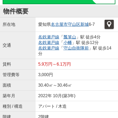
物件概要
所在地
愛知県
名古屋市守山区
新城
6-7
名鉄瀬戸線
「
瓢箪山
」駅 徒歩4分
名鉄瀬戸線
「
小幡
」駅 徒歩12分
交通
名鉄瀬戸線
「
守山自衛隊前
」駅 徒歩14
分
賃料
5.9万円～6.1万円
管理費等
3,000円
面積
30.40㎡～30.46㎡
築年月
2022年 10月(築3年)
種別 / 構造
アパート / 木造
階建
2階建