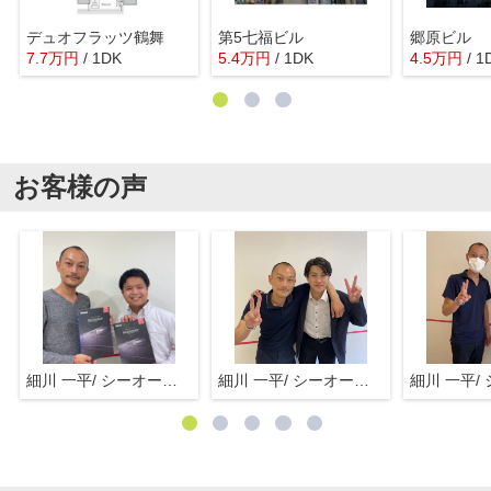
デュオフラッツ鶴舞
第5七福ビル
郷原ビル
7.7
万
円
/ 1DK
5.4
万
円
/ 1DK
4.5
万
円
/ 1
お客様の声
細川 一平/ シーオーエム(株)
細川 一平/ シーオーエム(株)