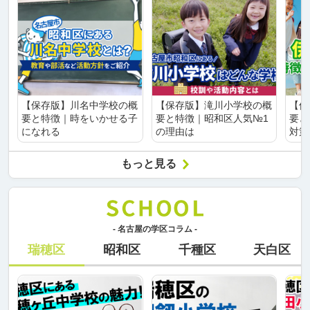
【保存版】川名中学校の概
【保存版】滝川小学校の概
【保
要と特徴｜時をいかせる子
要と特徴｜昭和区人気№1
要と
になれる
の理由は
対策
もっと見る
- 名古屋の学区コラム -
瑞穂区
昭和区
千種区
天白区