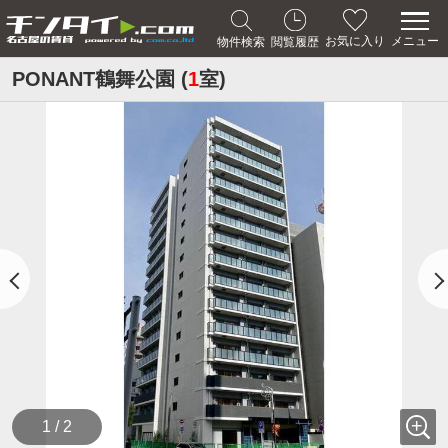
メニュー
お気に入り
物件検索
閲覧履歴
PONANT鶴舞公園 (
1
室)
1 / 2