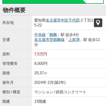
物件概要
愛知県
名古屋市中区
千代田
２丁目1
所在地
5-22
中央線
「
鶴舞
」駅 徒歩4分
交通
名古屋市営鶴舞線
「
上前津
」駅 徒歩11
分
賃料
7.5万円
管理費等
8,000円
面積
25.37㎡
築年月
2024年 2月(築2年)
種別 / 構造
マンション / 鉄筋コンクリート
階建
15階建