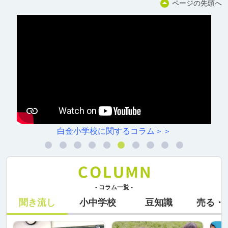
ページの先頭へ
白金小学校に関するコラム＞＞
- コラム一覧 -
聞き流し
小中学校
豆知識
売る・