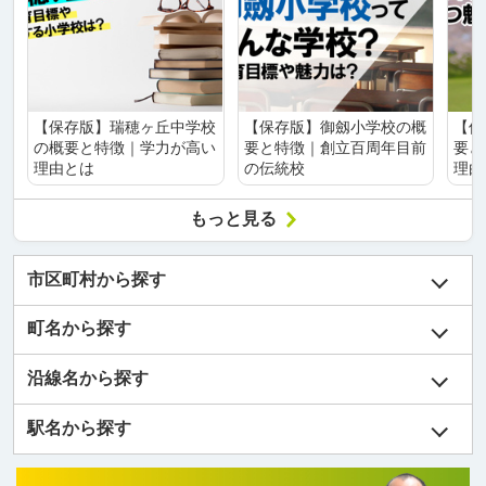
【保存版】瑞穂ヶ丘中学校
【保存版】御劔小学校の概
【保
の概要と特徴｜学力が高い
要と特徴｜創立百周年目前
要と
理由とは
の伝統校
理由
もっと見る
市区町村から探す
町名から探す
沿線名から探す
駅名から探す