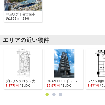
中区役所｜名古屋市中区
約1829m／23分
エリアの近い物件
プレサンスロジェ大須白川公園
GRAN DUKE千代田aigle
メゾン鶴舞
8.87
万
円
/ 1LDK
12.9
万
円
/ 1LDK
8.6
万
円
/ 2