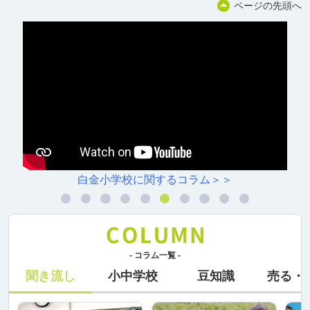
ページの先頭へ
白金小学校に関するコラム＞＞
- コラム一覧 -
聞き流し
小中学校
豆知識
売る・