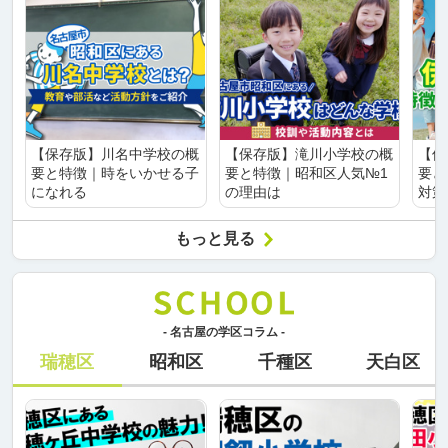
【保存版】川名中学校の概
【保存版】滝川小学校の概
【保
要と特徴｜時をいかせる子
要と特徴｜昭和区人気№1
要と
になれる
の理由は
対策
もっと見る
- 名古屋の学区コラム -
瑞穂区
昭和区
千種区
天白区