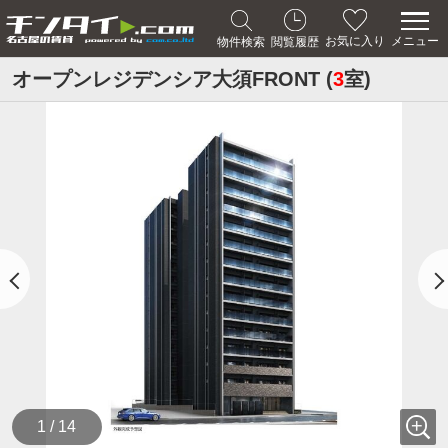
メニュー
お気に入り
物件検索
閲覧履歴
オープンレジデンシア大須FRONT (
3
室)
1 / 14