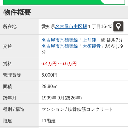
物件概要
所在地
愛知県
名古屋市中区
橘
１丁目16-43
名古屋市営鶴舞線
「
上前津
」駅 徒歩7分
交通
名古屋市営鶴舞線
「
大須観音
」駅 徒歩9
分
賃料
6.4万円～6.6万円
管理費等
6,000円
面積
29.80㎡
築年月
1999年 9月(築26年)
種別 / 構造
マンション / 鉄骨鉄筋コンクリート
階建
11階建