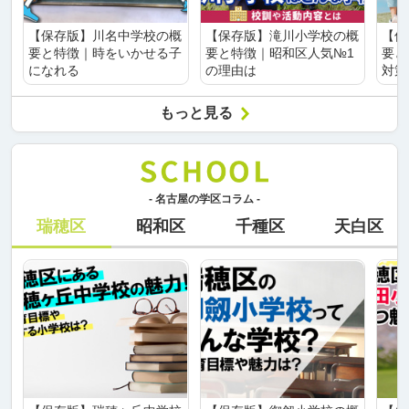
【保存版】川名中学校の概
【保存版】滝川小学校の概
【保
要と特徴｜時をいかせる子
要と特徴｜昭和区人気№1
要と
になれる
の理由は
対策
もっと見る
- 名古屋の学区コラム -
瑞穂区
昭和区
千種区
天白区