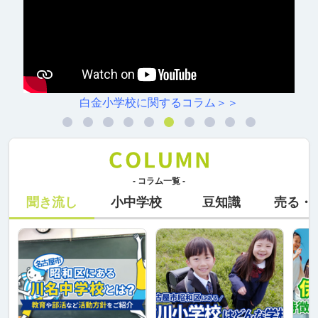
白金小学校に関するコラム＞＞
- コラム一覧 -
聞き流し
小中学校
豆知識
売る・