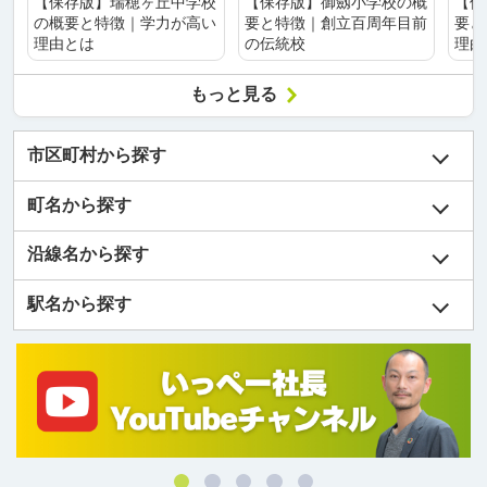
【保存版】瑞穂ヶ丘中学校
【保存版】御劔小学校の概
【保
の概要と特徴｜学力が高い
要と特徴｜創立百周年目前
要と
理由とは
の伝統校
理由
もっと見る
市区町村から探す
町名から探す
沿線名から探す
駅名から探す