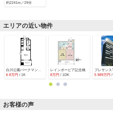
約2241m／29分
エリアの近い物件
白川公園パークマンション
レインボーピア記念橋
プレサンス
6.8
万
円
/ 1K
8
万
円
/ 1DK
5.989
万
円
お客様の声