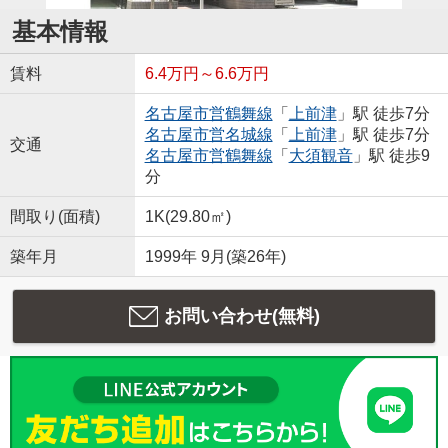
基本情報
賃料
6.4万円～6.6万円
名古屋市営鶴舞線
「
上前津
」駅 徒歩7分
名古屋市営名城線
「
上前津
」駅 徒歩7分
交通
名古屋市営鶴舞線
「
大須観音
」駅 徒歩9
分
間取り(面積)
1K(29.80㎡)
築年月
1999年 9月(築26年)
お問い合わせ(無料)