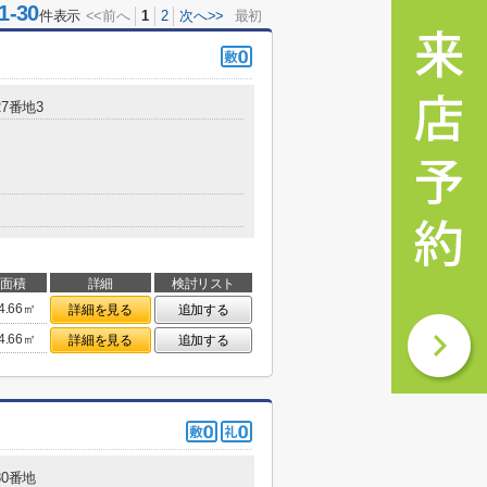
-30
件表示
<<前へ
1
2
次へ>>
最初
7番地3
面積
詳細
検討リスト
4.66㎡
詳細を見る
追加する
4.66㎡
詳細を見る
追加する
80番地