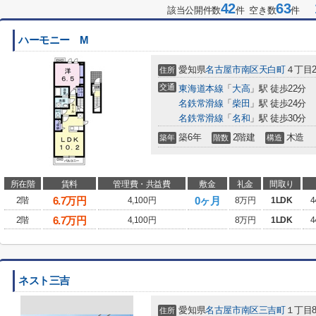
42
63
1
該当公開件数
件 空き数
件
ハーモニー M
愛知県
名古屋市南区
天白町
４丁目2
住所
交通
東海道本線
「
大高
」駅 徒歩22分
名鉄常滑線
「
柴田
」駅 徒歩24分
名鉄常滑線
「
名和
」駅 徒歩30分
築6年
2階建
木造
築年
階数
構造
所在階
賃料
管理費・共益費
敷金
礼金
間取り
6.7
万円
0ヶ月
2階
4,100円
8万円
1LDK
4
6.7
万円
2階
4,100円
8万円
1LDK
4
ネスト三吉
愛知県
名古屋市南区
三吉町
１丁目
住所