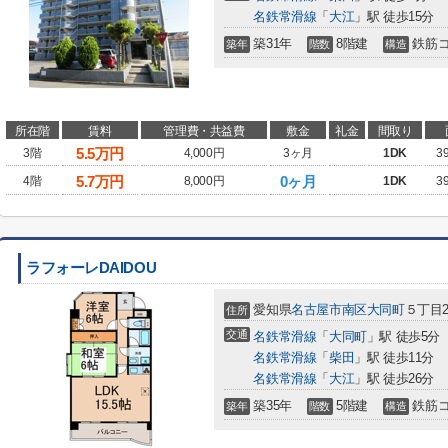
名鉄常滑線
「
大江
」駅 徒歩15分
築31年
8階建
鉄筋
築年
階数
構造
所在階
賃料
管理費・共益費
敷金
礼金
間取り
5.5
万円
3階
4,000円
3ヶ月
1DK
3
5.7
万円
0ヶ月
4階
8,000円
1DK
3
ラフォーレDAIDOU
愛知県
名古屋市南区
大同町
５丁目2
住所
交通
名鉄常滑線
「
大同町
」駅 徒歩5分
名鉄常滑線
「
柴田
」駅 徒歩11分
名鉄常滑線
「
大江
」駅 徒歩26分
築35年
5階建
鉄筋
築年
階数
構造