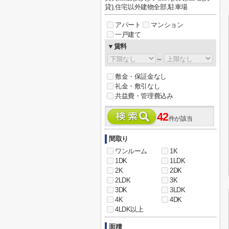
貸),住宅以外建物全部,駐車場
アパート
マンション
一戸建て
▼賃料
～
敷金・保証金なし
礼金・敷引なし
共益費・管理費込み
42
件が該当
間取り
ワンルーム
1K
1DK
1LDK
2K
2DK
2LDK
3K
3DK
3LDK
4K
4DK
4LDK以上
面積