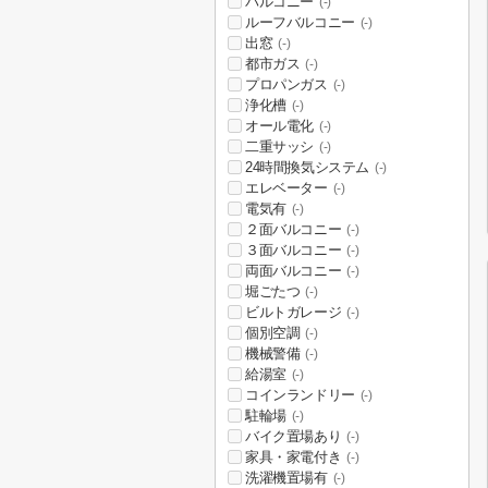
バルコニー
(-)
ルーフバルコニー
(-)
出窓
(-)
都市ガス
(-)
プロパンガス
(-)
浄化槽
(-)
オール電化
(-)
二重サッシ
(-)
24時間換気システム
(-)
エレベーター
(-)
電気有
(-)
２面バルコニー
(-)
３面バルコニー
(-)
両面バルコニー
(-)
堀ごたつ
(-)
ビルトガレージ
(-)
個別空調
(-)
機械警備
(-)
給湯室
(-)
コインランドリー
(-)
駐輪場
(-)
バイク置場あり
(-)
家具・家電付き
(-)
洗濯機置場有
(-)