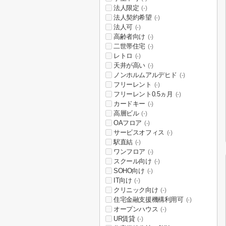
法人限定
(-)
法人契約希望
(-)
法人可
(-)
高齢者向け
(-)
二世帯住宅
(-)
レトロ
(-)
天井が高い
(-)
ノンホルムアルデヒド
(-)
フリーレント
(-)
フリーレント0.5ヵ月
(-)
カードキー
(-)
高層ビル
(-)
OAフロア
(-)
サービスオフィス
(-)
駅直結
(-)
ワンフロア
(-)
スクール向け
(-)
SOHO向け
(-)
IT向け
(-)
クリニック向け
(-)
住宅金融支援機構利用可
(-)
オープンハウス
(-)
UR賃貸
(-)