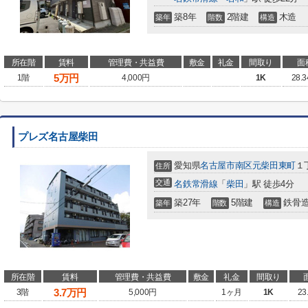
築8年
2階建
木造
築年
階数
構造
所在階
賃料
管理費・共益費
敷金
礼金
間取り
面
5
万円
1階
4,000円
1K
28.
プレズ名古屋柴田
愛知県
名古屋市南区
元柴田東町
１丁
住所
交通
名鉄常滑線
「
柴田
」駅 徒歩4分
築27年
5階建
鉄骨
築年
階数
構造
所在階
賃料
管理費・共益費
敷金
礼金
間取り
3.7
万円
3階
5,000円
1ヶ月
1K
23