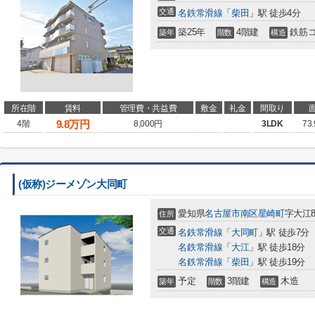
交通
名鉄常滑線
「
柴田
」駅 徒歩4分
築25年
4階建
鉄筋
築年
階数
構造
所在階
賃料
管理費・共益費
敷金
礼金
間取り
9.8
万円
4階
8,000円
3LDK
73
(仮称)ジーメゾン大同町
愛知県
名古屋市南区
星崎町
字大江85
住所
交通
名鉄常滑線
「
大同町
」駅 徒歩7分
名鉄常滑線
「
大江
」駅 徒歩18分
名鉄常滑線
「
柴田
」駅 徒歩19分
予定
3階建
木造
築年
階数
構造