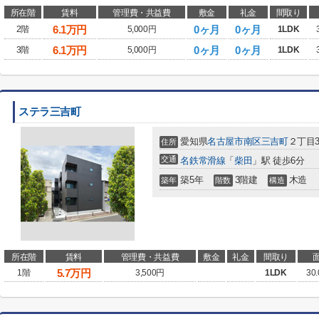
所在階
賃料
管理費・共益費
敷金
礼金
間取り
6.1
万円
0ヶ月
0ヶ月
2階
5,000円
1LDK
6.1
万円
0ヶ月
0ヶ月
3階
5,000円
1LDK
ステラ三吉町
愛知県
名古屋市南区
三吉町
２丁目3
住所
交通
名鉄常滑線
「
柴田
」駅 徒歩6分
築5年
3階建
木造
築年
階数
構造
所在階
賃料
管理費・共益費
敷金
礼金
間取り
5.7
万円
1階
3,500円
1LDK
30