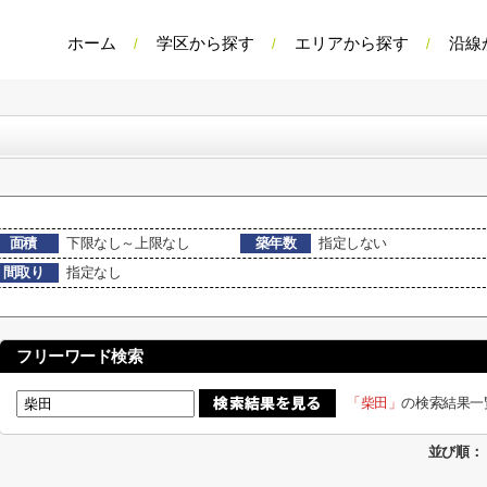
ホーム
学区から探す
エリアから探す
沿線
面積
下限なし～上限なし
築年数
指定しない
間取り
指定なし
フリーワード検索
「柴田」
の検索結果一
並び順：