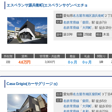
エスペランサ源兵衛町(エスペランサゲンベエチョ
愛知県
名古屋市南区
源兵衛町
２丁目
住所
交通
名鉄常滑線
「
柴田
」駅 徒歩7分
名鉄常滑線
「
大同町
」駅 徒歩18分
築10年
2階建
木造
築年
階数
構造
所在階
賃料
管理費・共益費
敷金
礼金
間取り
4.6
万円
0ヶ月
0ヶ月
1階
3,000円
1R
Casa Grigio(カーサグリージョ)
愛知県
名古屋市南区
柴田町
３丁目4
住所
交通
名鉄常滑線
「
柴田
」駅 徒歩5分
名鉄常滑線
「
大同町
」駅 徒歩10分
名鉄常滑線
「
名和
」駅 徒歩22分