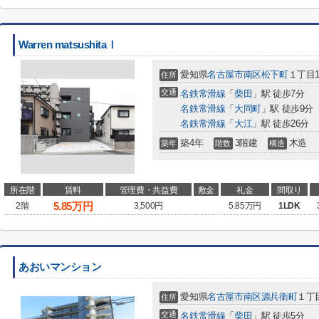
Warren matsushitaⅠ
愛知県
名古屋市南区
松下町
１丁目1
住所
交通
名鉄常滑線
「
柴田
」駅 徒歩7分
名鉄常滑線
「
大同町
」駅 徒歩9分
名鉄常滑線
「
大江
」駅 徒歩26分
築4年
3階建
木造
築年
階数
構造
所在階
賃料
管理費・共益費
敷金
礼金
間取り
5.85
万円
2階
3,500円
5.85万円
1LDK
あおいマンション
愛知県
名古屋市南区
源兵衛町
１丁目
住所
交通
名鉄常滑線
「
柴田
」駅 徒歩5分