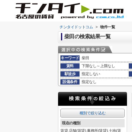
チンタイドットコム
>
物件一覧
柴田の検索結果一覧
キーワード
柴田
賃料
下限なし～上限なし
駅徒歩
指定しない
設備条件
指定なし
種別で絞り込む
現在の種別
賃貸,店舗(賃貸),事務所(賃貸),土地(賃