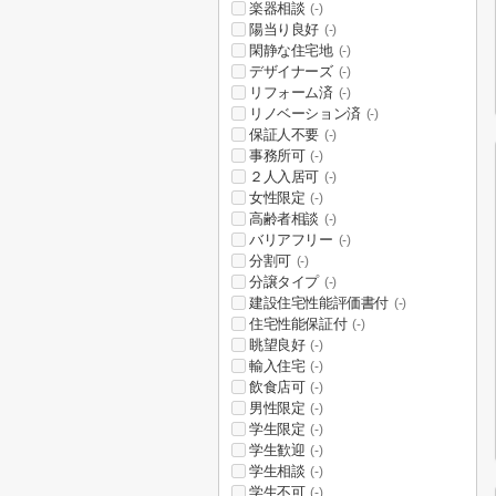
楽器相談
(-)
陽当り良好
(-)
閑静な住宅地
(-)
デザイナーズ
(-)
リフォーム済
(-)
リノベーション済
(-)
保証人不要
(-)
事務所可
(-)
２人入居可
(-)
女性限定
(-)
高齢者相談
(-)
バリアフリー
(-)
分割可
(-)
分譲タイプ
(-)
建設住宅性能評価書付
(-)
住宅性能保証付
(-)
眺望良好
(-)
輸入住宅
(-)
飲食店可
(-)
男性限定
(-)
学生限定
(-)
学生歓迎
(-)
学生相談
(-)
学生不可
(-)