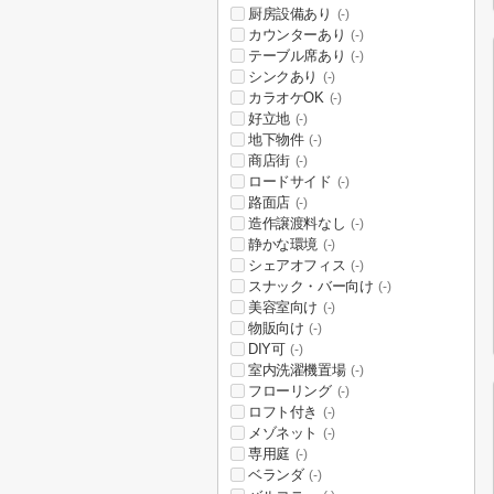
厨房設備あり
(-)
カウンターあり
(-)
テーブル席あり
(-)
シンクあり
(-)
カラオケOK
(-)
好立地
(-)
地下物件
(-)
商店街
(-)
ロードサイド
(-)
路面店
(-)
造作譲渡料なし
(-)
静かな環境
(-)
シェアオフィス
(-)
スナック・バー向け
(-)
美容室向け
(-)
物販向け
(-)
DIY可
(-)
室内洗濯機置場
(-)
フローリング
(-)
ロフト付き
(-)
メゾネット
(-)
専用庭
(-)
ベランダ
(-)