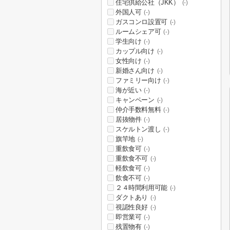
住宅供給公社（JKK）
(-)
外国人可
(-)
ガスコンロ設置可
(-)
ルームシェア可
(-)
学生向け
(-)
カップル向け
(-)
女性向け
(-)
新婚さん向け
(-)
ファミリー向け
(-)
海が近い
(-)
キャンペーン
(-)
仲介手数料無料
(-)
居抜物件
(-)
スケルトン渡し
(-)
旗竿地
(-)
重飲食可
(-)
重飲食不可
(-)
軽飲食可
(-)
飲食不可
(-)
２４時間利用可能
(-)
ダクトあり
(-)
視認性良好
(-)
即営業可
(-)
残置物有
(-)