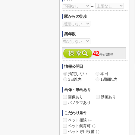
～
駅からの徒歩
築年数
42
件が該当
情報公開日
指定しない
本日
3日以内
1週間以内
画像・動画あり
画像あり
動画あり
パノラマあり
こだわり条件
ペット相談
(-)
ペット飼育可
(-)
ペット専用設備
(-)