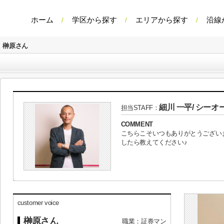
ホーム
学区から探す
エリアから探す
沿線
榊原さん
細川 一平/ シーオ
担当STAFF：
COMMENT
こちらこそいつもありがとうござい
したら教えてください♪
customer voice
榊原さん
職業：証券マン