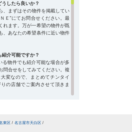
どうしたら良いか？
ら、まずはその物件を掲載してい
ＩＮＥ”にてお問合せください。最
くれます。万が一希望の物件が既
も、あなたの希望条件に近い物件
も紹介可能ですか？
いる物件でも紹介可能な場合が多
お問合せをしてみてください。複
するコラム＞＞
駒方中学校に関
は大変なので、まとめてチンタイ
最寄りの店舗でご案内させて頂きま
借りるコトは可能？
物件は基本的には借りるコトはで
などで新たに賃貸募集の予定があ
名東区
/
名古屋市天白区
/
を載せている仲介店へ詳細を確認