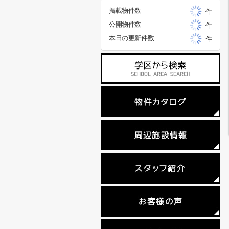
掲載物件数
件
公開物件数
件
本日の更新件数
件