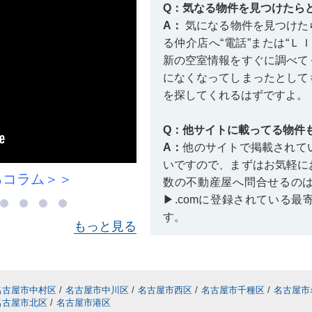
Q：気なる物件を見つけたら
A：
気になる物件を見つけた
る仲介店へ“電話”または“Ｌ
新の空室情報をすぐに調べて
になくなってしまったとして
を探してくれるはずですよ。
Q：他サイトに載ってる物件
A：
他のサイトで掲載されて
いですので、まずはお気軽に
るコラム＞＞
村雲小学校に関
数の不動産屋へ問合せるの
▶.comに登録されている
す。
もっと見る
Q：掲載終了している物件を
A：
掲載が終了している賃貸
きません。しかし、空き予定
名古屋市中村区
/
名古屋市中川区
/
名古屋市西区
/
名古屋市千種区
/
名古屋市
名古屋市北区
/
名古屋市港区
る場合もありますので、情報