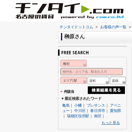
チンタイドットコム
>
お客様の声一覧
>
榊原さん
種別
エリア| 駅
賃料
面積
-
件該当
▼最近検索されたワード
亀島
｜
小幡
｜
プレサンス
｜
アベニ
ュー
｜
中川区
｜
春日井市
｜
愛知県
｜
瑞穂区役所駅
｜
南区
｜
もっと見る