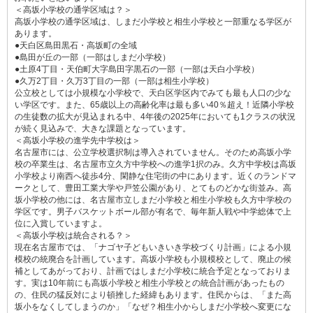
＜高坂小学校の通学区域は？＞
高坂小学校の通学区域は、しまだ小学校と相生小学校と一部重なる学区が
あります。
●天白区島田黒石・高坂町の全域
●島田が丘の一部（一部はしまだ小学校）
●土原4丁目・天伯町大字島田字黒石の一部（一部は天白小学校）
●久万2丁目・久万3丁目の一部（一部は相生小学校）
公立校としては小規模な小学校で、天白区学区内でみても最も人口の少な
い学区です。また、65歳以上の高齢化率は最も多い40％超え！近隣小学校
の生徒数の拡大が見込まれる中、4年後の2025年においても1クラスの状況
が続く見込みで、大きな課題となっています。
＜高坂小学校の進学先中学校は＞
名古屋市には、公立学校選択制は導入されていません。そのため高坂小学
校の卒業生は、名古屋市立久方中学校への進学1択のみ。久方中学校は高坂
小学校より南西へ徒歩4分、閑静な住宅街の中にあります。近くのランドマ
ークとして、豊田工業大学や戸笠公園があり、とてものどかな街並み。高
坂小学校の他には、名古屋市立しまだ小学校と相生小学校も久方中学校の
学区です。男子バスケットボール部が有名で、毎年新人戦や中学総体で上
位に入賞していますよ。
＜高坂小学校は統合される？＞
現在名古屋市では、「ナゴヤ子どもいきいき学校づくり計画」による小規
模校の統廃合を計画しています。高坂小学校も小規模校として、廃止の候
補としてあがっており、計画ではしまだ小学校に統合予定となっておりま
す。実は10年前にも高坂小学校と相生小学校との統合計画があったもの
の、住民の猛反対により頓挫した経緯もあります。住民からは、「また高
坂小をなくしてしまうのか」「なぜ？相生小からしまだ小学校へ変更にな