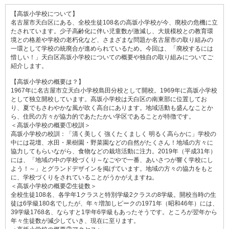
【高坂小学校について】
名古屋市天白区にある、全校生徒108名の高坂小学校が今、廃校の危機に立
たされています。少子高齢化に伴い児童数が激減し、大規模校との教育環
境との格差や学校の老朽化など、さまざまな問題か名古屋市の取り組みの
一環として学校の統廃合が進められているため。今回は、「廃校するには
惜しい！」天白区高坂小学校についての概要や独自の取り組みについてご
紹介します。
【高坂小学校の概要は？】
1967年に名古屋市立天白小学校島田分校として開校。1969年に高坂小学校
として独立開校しています。高坂小学校は天白区の南東部に位置してお
り、夏でもさわやかな風が吹く高台にあります。地域活動も盛んなことか
ら、住民の方々が協力的であたたかい学区であることが特徴です。
＜高坂小学校の概要①校訓＞
高坂小学校の校訓：「清く美しく 強くたくましく 明るく高らかに」学校の
中には花壇、水田・果樹園・野菜園などの自然がたくさん！地域の方々に
協力してもらいながら、食物などの栽培活動に注力。2019年（平成31年）
には、「地域の中の学校づくり～なごやで一番、あいさつが響く学校にし
よう！～」とグランドデザインを掲げています。地域の方々の協力をもと
に、学校づくりをされていることがうかがえますね。
＜高坂小学校の概要②生徒数＞
全校生徒108名、各学年1クラスと特別学級2クラスの8学級。開校当時の生
徒は6学級180名でしたが、年々増加しピークの1971年（昭和46年）には、
39学級1768名、ならすと1学年6学級もあったそうです。ところが翌年から
年々生徒数が減少していき、現在に至ります。