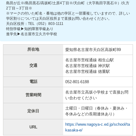
島田が丘※/島田黒石/高坂町/土原4丁目※/天白町（大字島田字黒石※）/久方
2丁目～3丁目※
※マークの付いた町名・番地は他の学区と一部重複していますので、詳しい
学区割りについては天白区役所まで直接お問い合わせください。
天白区役所：TEL（052）803-1111
特別学級▶知的障害学級あり
進学先▶名古屋市立久方中学校
所在地
愛知県名古屋市天白区高坂町89
名古屋市営桜通線 相生山駅
交通
名古屋市営桜通線 神沢駅
名古屋市営桜通線 徳重駅
電話
052-801-6188
名古屋市立高坂小学校まで直接お問
営業時間
い合わせください
土曜日・日曜日（春休み・夏休み・
定休日
冬休みなどの長期連休あり）
https://www.nagoya-c.ed.jp/school/ta
URL
kasaka-e/