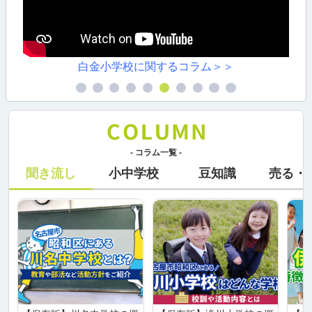
白金小学校に関するコラム＞＞
- コラム一覧 -
聞き流し
小中学校
豆知識
売る・