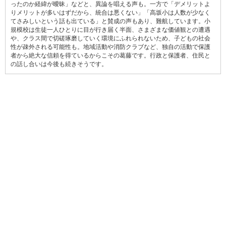
ったのか経緯が曖昧」などと、異論を唱える声も。一方で「デメリットよ
りメリットが多いはずだから、統合は悪くない」「高坂小は人数が少なく
てさみしいという話も出ている」と賛成の声もあり、難航しています。小
規模校は生徒一人ひとりに目が行き届く半面、さまざまな価値観との遭遇
や、クラス間で切磋琢磨していく環境にふれられないため、子どもの社会
性が疎外される可能性も。地域活動や消防クラブなど、独自の活動で保護
者から絶大な信頼を得ているからこその葛藤です。行政と保護者、住民と
の話し合いは今後も続きそうです。