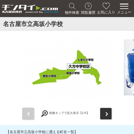
メニュー
お気に入り
物件検索
閲覧履歴
名古屋市立高坂小学校
前
次
画像タップで拡大表示【
1
/5】
【名古屋市立高坂小学校に通える町名一覧】