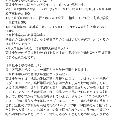
＜高坂小学校の概要③アクセス＞
高坂小学校への駅からのアクセスは、市バスが便利です。
●地下鉄鶴舞線の原駅：市バス（幹原1・原12・徳重13）で10分→高坂小学
校下車徒歩約300m
●地下鉄桜道線の相生山駅：市バス（幹原1・相生11）で4分→高坂小学校
下車徒歩約300m
●地下鉄鶴舞線／名城線：市バス（八事11）で16分→大根荘下車徒歩約
500m
＜高坂小学校の概要④学童＞
共働きのご家庭の場合、小学校低学年のうちは子どもを夕方一人にするの
は心配ですよね？
●高坂学童保育の会：名古屋市天白区高坂町93
高坂小学校の学童は敷地外ではありますが、学校から徒歩約3分と至近距離
にあるため安心です。
【高坂小学校の特色は？】
天白区高坂小学校では、一風変わった学校行事があります。
＜高坂小学校の特色①少年消防クラブ活動＞
高坂小学校では、地元の消防活動へ積極的に参加しています。少年消防ク
ラブ（BFC）にて、高坂学区の防災訓練に参加し人命救助を体験したり、
火災予防運動の一環として消防団員と一緒に町の見回りなど多数活動して
います。そうした功績が認められ、消防クラブ員の活動をたたえる表彰に
おいて、県や市から何度も表彰されています。さらに2017年（平成29年）
には、「特に優良な少年消防クラブ（BFC）」として総務大臣賞を受賞！
これは全国の小学校から高校までの4,647クラブ中、24団体のみに授与され
た栄誉ある賞です。これほどまでの賞を授与されたのも、学校の指導者や
町の消防団の協力あってこそ。地域ぐるみで子どもたちの成長を支援する