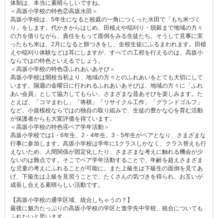
体制は、本当に素晴らしいですね。
＜高坂小学校の特色②高坂水田＞
高坂小学校は、5年生になると校庭の一角につくった水田で「もち米づく
り」をします。代かきからはじめ、田植えや稲刈り・脱穀まで地域の方々
の力を借りながら、責任をもって面倒をみる生徒たち。そうして見事に実
ったもち米は、2月になると餅つきをし、全校生徒にふるまわれます。田植
えや稲刈り体験などは耳にしますが、すべての工程を行えるのは、高坂小
ならではの特色といえるでしょう。
＜高坂小学校の特色③ふれあいあそび＞
高坂小学校は開校当初より、地域の方々とのふれあいをとても大切にして
います。隔週の金曜日に行われるふれあいあそびは、地域の方々に「ふれ
あい会員」として協力してもらい、さまざまな昔あそびを楽しみます。た
とえば、「コマまわし」「将棋」「リサイクル工作」「グランドゴルフ」
など。小規模校ならではの独自の取り組みで、生徒の豊かな心を育む活動
が保護者からも大変評価を得ています。
＜高坂小学校の特色④ペア学年活動＞
高坂小学校では1・6年生、2・4年生、3・5年生がペアとなり、さまざまな
行事に参加します。高坂小学校は学年に1クラスしかなく、クラス替えも行
えないため、人間関係が固定化したり、さまざまな考えに触れる機会が少
ないのは難点です。そこでペア学年活動することで、年齢を超えさまざま
な児童の考えにふれることが可能に。また上級生は下級生の面倒を見てあ
げ、下級生は上級を見習うことで、たくさんの気づきを得られ、お互いが
成長し合える素晴らしい活動です。
【高坂小学校の通学区域、統合しちゃうの？】
最後に魅力たっぷりの高坂小学校の学区と進学先中学校、統合についても
ふれたいと思います。