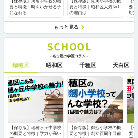
【保存版】川名中学校の概
【保存版】滝川小学校の概
【保
要と特徴｜時をいかせる子
要と特徴｜昭和区人気№1
要と
になれる
の理由は
対策
もっと見る
- 名古屋の学区コラム -
瑞穂区
昭和区
千種区
天白区
【保存版】瑞穂ヶ丘中学校
【保存版】御劔小学校の概
【保
の概要と特徴｜学力が高い
要と特徴｜創立百周年目前
要と