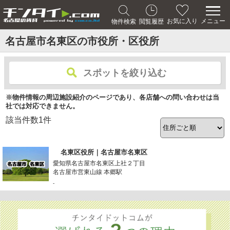
メニュー
お気に入り
物件検索
閲覧履歴
名古屋市名東区の市役所・区役所
スポットを絞り込む
※物件情報の周辺施設紹介のページであり、各店舗への問い合わせは当
社では対応できません。
該当件数
1
件
名東区役所｜名古屋市名東区
愛知県名古屋市名東区上社２丁目
名古屋市営東山線 本郷駅
-