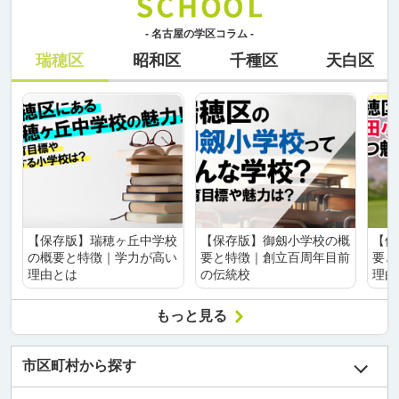
- 名古屋の学区コラム -
瑞穂区
昭和区
千種区
天白区
【保存版】瑞穂ヶ丘中学校
【保存版】御劔小学校の概
【保
の概要と特徴｜学力が高い
要と特徴｜創立百周年目前
要と
理由とは
の伝統校
理由
もっと見る
市区町村から探す