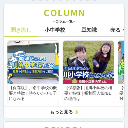
- コラム一覧 -
聞き流し
小中学校
豆知識
売る・
【保存版】川名中学校の概
【保存版】滝川小学校の概
【保
要と特徴｜時をいかせる子
要と特徴｜昭和区人気№1
要と
になれる
の理由は
対策
もっと見る