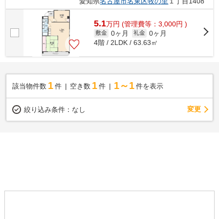
愛知県
名古屋市名東区
牧の里
１丁目1408
5.1
万
円
(管理費等：3,000円 )
0ヶ月
0ヶ月
敷金
礼金
4階 / 2LDK / 63.63㎡
1
1
1～1
該当物件数
件
空き数
件
件を表示
変更
絞り込み条件：
なし