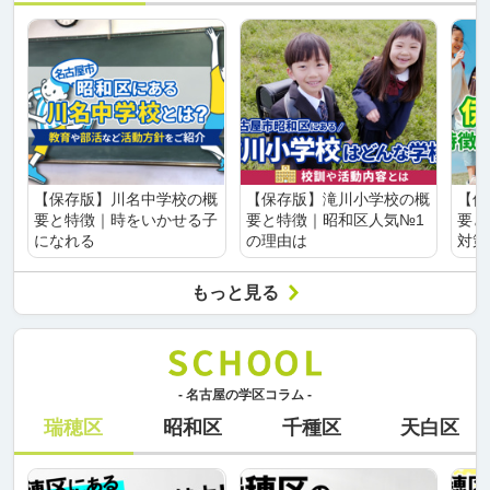
【保存版】川名中学校の概
【保存版】滝川小学校の概
【保
要と特徴｜時をいかせる子
要と特徴｜昭和区人気№1
要と
になれる
の理由は
対策
もっと見る
- 名古屋の学区コラム -
瑞穂区
昭和区
千種区
天白区