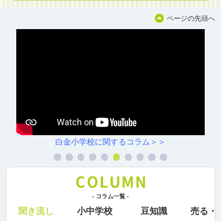
ページの先頭へ
白金小学校に関するコラム＞＞
- コラム一覧 -
聞き流し
小中学校
豆知識
売る・