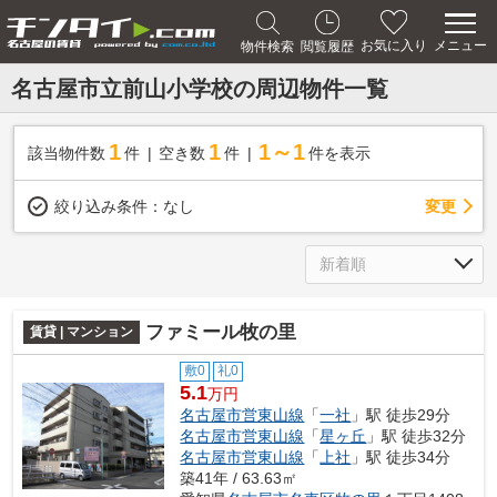
メニュー
お気に入り
物件検索
閲覧履歴
名古屋市立前山小学校の周辺物件一覧
1
1
1～1
該当物件数
件
空き数
件
件を表示
変更
絞り込み条件：
なし
ファミール牧の里
賃貸 | マンション
敷0
礼0
5.1
万円
名古屋市営東山線
「
一社
」駅 徒歩29分
名古屋市営東山線
「
星ヶ丘
」駅 徒歩32分
名古屋市営東山線
「
上社
」駅 徒歩34分
築41年 / 63.63㎡