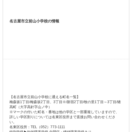
名古屋市立前山小学校の情報
【名古屋市立前山小学校に通える町名一覧】
梅森坂1丁目/梅森坂2丁目、3丁目※/新宿2丁目/牧の里1丁目～3丁目/猪
高町（大字高針字山ノ中）
※マークの付いた町名・番地は他の学区と一部重複していますので、
詳しい学区割りについては名東区役所まで直接お問い合わせくださ
い。
名東区役所：TEL（052）773-1111
特別学級▶知的障害学級,自閉症・情緒障害学級あり