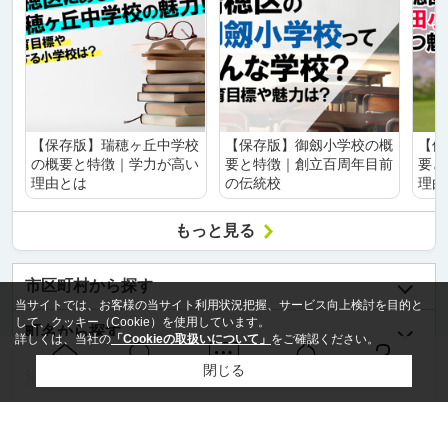
【保存版】瑞穂ヶ丘中学校
【保存版】御劔小学校の概
【保
の概要と特徴｜学力が高い
要と特徴｜創立百周年目前
要と
理由とは
の伝統校
理由
もっと見る
市区町村から探す
当サイトでは、お客様の当サイト利用状況把握、サービス向上検討を目的と
して、クッキー（Cookie）を使用しています。
町名から探す
詳しくは、当社の
「Cookieの取扱いについて」
をご確認ください。
閉じる
沿線名から探す
Ｑ＆Ａ
ホーム
問い合せ
物件検索
お知らせ
駅名から探す