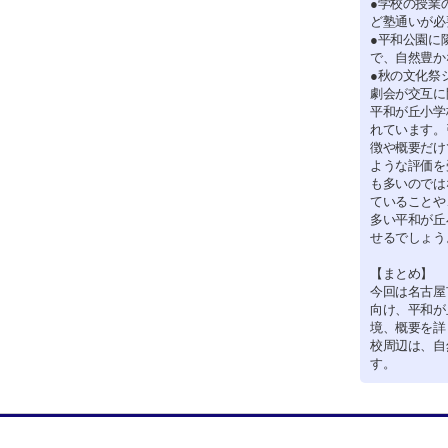
●学校の授業
ど塾通いが必
●平和公園に
で、自然豊か
●秋の文化祭
劇会が交互に
平和が丘小学
れています。
徴や概要だけ
ような評価を
も多いのでは
ていることや
多い平和が丘
せるでしょう
【まとめ】
今回は名古屋
向け、平和が
境、概要を詳
校周辺は、自
す。