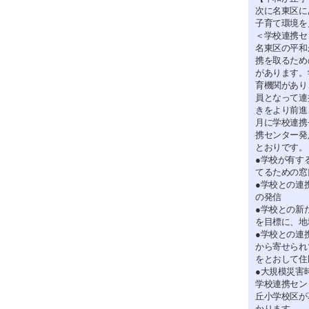
次に名東区に
子育て環境を
＜学校連携セ
名東区の平和
携を取るため
があります。
育機関があり
員となって連
きをより前進
月に学校連携
携センター発
とおりです。
●学校が有す
てるための窓
●学校との連
の発信
●学校との新
を目標に、地
●学校との連
から寄せられ
をとおして住
●大規模災害
学校連携セン
丘小学校区が
かります。