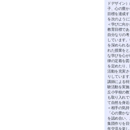
ドデザイン）
子、心の豊か
目標を達成す
を次のように
＜学びに向か
教育目標であ
自分なりの考
しています。
を深められる
れた授業をと
な学びを心が
律の定着を図
を定めたり、
活動を充実さ
りしています
講師による特
験活動を実施
丘小学校の教
も取り入れて
て自然を身近
＜相手の気持
「心の豊かな
を認め合い、
集団作りを目
年交流を楽し