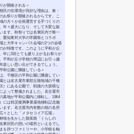
りが開催される＞
校区の住環境が良好な理由は、春・
のお祭りが開催されるからです。こ
域の方々が企画運営する手づくりの
、年々盛大になり、そして大変な賑
います。秋祭りでは名東区内で唯一
、愛知東邦大学の学園祭とコラボ
場と大学キャンパス会場の2つの会場
のが特徴です。このように平和が丘
、年に3回とても盛り上がるお祭りが
。平和が丘小学校の周辺にお引っ越
年楽しい思い出ができるでしょう。
平和公園に隣接している＞
は、千種区の平和公園に隣接してい
園とは名古屋市東部丘陵地域の千種
区）にある公園で、戦後の大規模な
によって整備されました。名古屋市
の墓地が平和公園内に移転し、1964
年）には戦災復興事業墓地移転記念施
います。名古屋市内有数の桜の名所
広々とした「メタセコイア広場」
林地を生かした散策路「くらしの
名東区民の憩いの場所といえるでし
まを持つファミリーや、小学校を軸