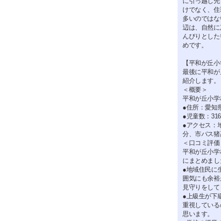
に引っ越し先
けでなく、住
多いのではな
辺は、自然に
んびりとした
めです。
【平和が丘小
最後に平和が
紹介します。
＜概要＞
平和が丘小学
●住所：愛知
●児童数：31
●アクセス：
分、市バス猪
＜口コミ評価
平和が丘小学
にまとめまし
●地域住民に
囲気にも余裕
見守りをして
●上級生が下
重視している
思います。