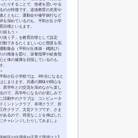
ったりすることで、他者を思いやる
るのが特徴です。道徳教育の充実や
進とともに、運動会や修学旅行など
絆を深めているのも、平和が丘小学
育目標といえます。
り組もう＞
り抜く子」を教育目標として設定
行動できるたくましい心と態度を高
運動集会（平和が丘体操・縄跳び）
りの推進を図り、栄養指導や給食指
心と体の健康を目指しているのも、
す。
＞
平和が丘小学校では、4年生になると
はじまります。共通の興味や関心を
、異学年との交流を深めながら楽し
るので、高学年になるのが楽しみで
に活動中のクラブは、コンピュータ
ドミントンクラブ、卓球クラブ、折
工作クラブ、文芸クラブです。さま
があるので、得意なことを伸ばした
にチャレンジしたりしてみましょ
学校区の住環境や子育て環境は？】