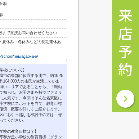
丘駅
駅
校まで直接お問い合わせください
・夏休み・冬休みなどの長期連休あ
p/school/heiwagaoka-e/
学校について】
屋市の東部に位置する街で、約19.45
164,000人の市民が生活していま
薄いエリアであることから、「転勤
て知られ、お子さまを持つファミリ
に人気です。今回はそんな名東区に
小学校にスポットを当て、教育目標
環境、概要を詳しくご紹介します。
区にお引っ越しを検討中の方は、ぜ
ってください。
学校の教育目標は？】
平和が丘小学校の教育目標（グラン