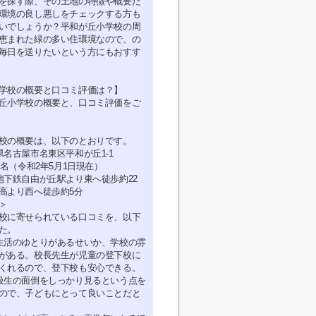
を探す際、その土地の特徴や概要だ
環境の良し悪しをチェックする方も
いでしょうか？平和が丘小学校の周
恵まれた緑の多い住環境なので、の
毎日を送りたいという方にもおすす
学校の概要と口コミ評価は？】
丘小学校の概要と、口コミ評価をご
校の概要は、以下のとおりです。
県名古屋市名東区平和が丘1-1
6名（令和2年5月1日現在）
地下鉄自由が丘駅より東へ徒歩約22
高より西へ徒歩約5分
＞
校に寄せられている口コミを、以下
た。
生活のゆとりがあるせいか、学校の雰
がある。校長先生が児童の登下校に
くれるので、登下校も安心できる。
級生の面倒をしっかり見るという点を
ので、子どもにとって良いことだと