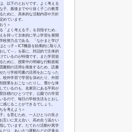
は、以下のとおりです。よく考える
な子、最後までやり抜く子この教育
るために、具体的な活動内容や方針
定めています。
おう＞
る「よく考える子」を目指すため、
えを持って主体的に学ぶ学習を展開
学校努力点である、「なかまと学び
はとっ子～ICT機器を効果的に取り入
おして～」を基に、対話的で主体的
けているのが特徴です。また学習規
るために、授業中の明確な行動規範
図書館の活用を推進するため、読書
せたり学校司書の活用をおこなった
。校外学習で学習を深めたり、外部
別授業をおこなったりし、豊かな体
しているのも、名東区にある平和が
育目標のひとつです。公園での学習
いるので、毎日の学校生活をとおし
に感じることができるでしょう。
ちを考えよう＞
子」を育むため、一人ひとりの良さ
お互いに支え合い、高め合う温かい
指しています。たてわり活動や異学
んだり、あいさつ運動などの児童会