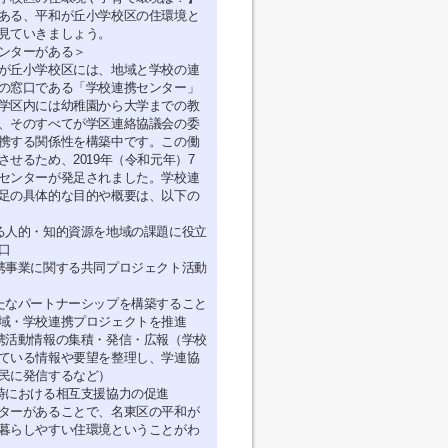
ある、平和が丘小学校区の住環境と
見ていきましょう。
ンターがある＞
が丘小学校区には、地域と学校の連
の窓口である「学校連携センター」
学区内には幼稚園から大学までの教
、そのすべてが学区連絡協議会の委
携する関係性を構築中です。この働
させるため、2019年（令和元年）7
センターが発足されました。学校連
足の具体的な目的や概要は、以下の
る人的・知的資源を地域の課題に役立
口
携事業に関する共同プロジェクト活動
たなパートナーシップを構築すること
域・学校連携プロジェクトを推進
携活動情報の集積・発信・広報（学校
ている情報や要望を整理し、学連協
民に発信するなど）
時における相互支援協力の促進
ターがあることで、名東区の平和が
暮らしやすい住環境ということがわ