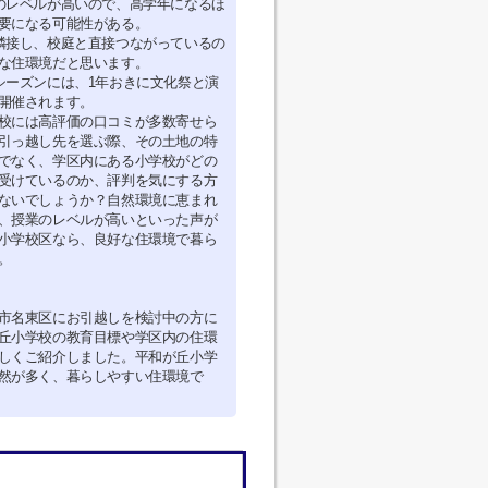
のレベルが高いので、高学年になるほ
要になる可能性がある。
隣接し、校庭と直接つながっているの
な住環境だと思います。
シーズンには、1年おきに文化祭と演
開催されます。
校には高評価の口コミが多数寄せら
引っ越し先を選ぶ際、その土地の特
でなく、学区内にある小学校がどの
受けているのか、評判を気にする方
ないでしょうか？自然環境に恵まれ
、授業のレベルが高いといった声が
小学校区なら、良好な住環境で暮ら
。
市名東区にお引越しを検討中の方に
丘小学校の教育目標や学区内の住環
しくご紹介しました。平和が丘小学
然が多く、暮らしやすい住環境で