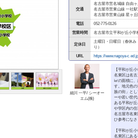
名古屋市営名城線 自由ヶ
交通
名古屋市営東山線 一社駅
名古屋市営東山線 星ヶ丘
電話
052-775-0126
営業時間
名古屋市立平和が丘小学
土曜日・日曜日（春休み
定休日
り）
URL
https://www.nagoya-c.ed.j
【平和が丘小
名東区は名古
㎢の面積に、約
す。地元色の
族の街」とし
細川 一平/ シーオー
ーや若い世代
エム(株)
ある平和が丘
や学区内の住
名古屋市名東
ひ参考になさ
【平和が丘小
名東区にある