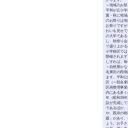
＜地域のお祭
平和が丘小学
夏・秋に地域
のお祭りは地
お祭りですが
わいを見せて
の大学である
し、秋祭り会
で盛り上がる
小学校区では
開催されます
しすれば、毎
＜自然豊かな
名東区の西側
ます。平和公
区（一部名東
区画整理事業
内にある多く
年（昭和39
設が完成して
であるほか、
や、既存の樹
森」があり、
ょう。お子さ