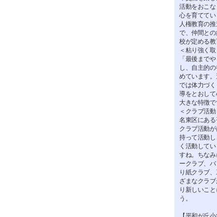
活動をおこな
心を育ててい
人権教育の推
で、仲間との
校が定める教
＜粘り強く取
「最後までや
し、自主的の
めています。
では体力づく
導をとおして
大きな特徴で
＜クラブ活動
名東区にある
クラブ活動が
持って活動し
く活動してい
すね。ちなみ
ークラブ、バ
り紙クラブ、
ざまなクラブ
り新しいこと
う。
【平和が丘小