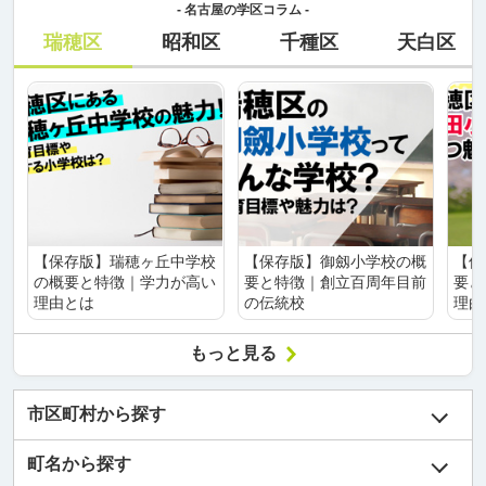
- 名古屋の学区コラム -
瑞穂区
昭和区
千種区
天白区
【保存版】瑞穂ヶ丘中学校
【保存版】御劔小学校の概
【保
の概要と特徴｜学力が高い
要と特徴｜創立百周年目前
要と
理由とは
の伝統校
理由
もっと見る
市区町村から探す
町名から探す