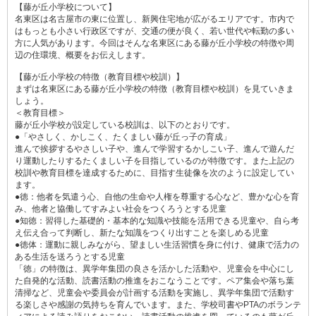
【藤が丘小学校について】
名東区は名古屋市の東に位置し、新興住宅地が広がるエリアです。市内で
はもっとも小さい行政区ですが、交通の便が良く、若い世代や転勤の多い
方に人気があります。今回はそんな名東区にある藤が丘小学校の特徴や周
辺の住環境、概要をお伝えします。
【藤が丘小学校の特徴（教育目標や校訓）】
まずは名東区にある藤が丘小学校の特徴（教育目標や校訓）を見ていきま
しょう。
＜教育目標＞
藤が丘小学校が設定している校訓は、以下のとおりです。
●「やさしく、かしこく、たくましい藤が丘っ子の育成」
進んで挨拶するやさしい子や、進んで学習するかしこい子、進んで遊んだ
り運動したりするたくましい子を目指しているのが特徴です。また上記の
校訓や教育目標を達成するために、目指す生徒像を次のように設定してい
ます。
●徳：他者を気遣う心、自他の生命や人権を尊重する心など、豊かな心を育
み、他者と協働してすみよい社会をつくろうとする児童
●知徳：習得した基礎的・基本的な知識や技能を活用できる児童や、自ら考
え伝え合って判断し、新たな知識をつくり出すことを楽しめる児童
●徳体：運動に親しみながら、望ましい生活習慣を身に付け、健康で活力の
ある生活を送ろうとする児童
「徳」の特徴は、異学年集団の良さを活かした活動や、児童会を中心にし
た自発的な活動、読書活動の推進をおこなうことです。ペア集会や落ち葉
清掃など、児童会や委員会が計画する活動を実施し、異学年集団で活動す
る楽しさや感謝の気持ちを育んでいます。また、学校司書やPTAのボランテ