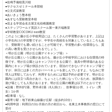
●佐鳴予備校黒川校
●サクセスゼミナール本部校
●公文式栄教室
●あいきょう塾本校
●あすなろ受験教室本校
●花まる学習会名古屋文化幼稚園教室
●ステップワールド英語スクール第一東片端教室
●学研教室COCOIKU east教室
このように藤が丘小学校周辺には、たくさんの学習塾があります。上記は
小学生向けの学習塾ですが、中学生や高校生を対象としているところもあ
り、受験期でも通い続けることが可能です。学習塾の多い住環境なら、質
の高い教育を受けさせられるでしょう。
＜明が丘公園（明が丘公園デイキャンプ場）＞
明が丘公園という公園があるのも、藤が丘小学校学区における住環境の特
徴です。明が丘公園とはキャンプのできる公園で、遊具や野球場のある公
園内にキャンプ場が併設されています。宿泊のできないデイキャンプ場で
すが、休日には多くの方がバーベキューを楽しんでいますよ。ちなみに管
理人は常駐しておらず、利用するためには電話予約が必要です。明が丘公
園内には目立つ高台があり、ちょっとした林になっているため、放課後の
遊び場としても人気があります。明が丘公園の概要は以下のとおりです。
●設備：野外炉2基、野外卓2基（8人掛け）、炊事場1か所、トイレ（男
女）1か所
●駐車場：なし
●最寄り駅：地下鉄東山線藤が丘駅（徒歩約10分）
●利用申請：利用日の3か月前の月の初日から、名東土木事務所の窓口にて
受付