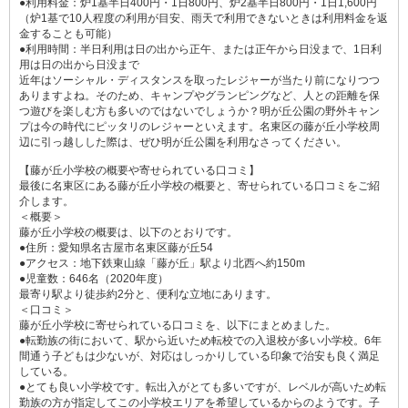
●利用料金：炉1基半日400円・1日800円、炉2基半日800円・1日1,600円
（炉1基で10人程度の利用が目安、雨天で利用できないときは利用料金を返
金することも可能）
●利用時間：半日利用は日の出から正午、または正午から日没まで、1日利
用は日の出から日没まで
近年はソーシャル・ディスタンスを取ったレジャーが当たり前になりつつ
ありますよね。そのため、キャンプやグランピングなど、人との距離を保
つ遊びを楽しむ方も多いのではないでしょうか？明が丘公園の野外キャン
プは今の時代にピッタリのレジャーといえます。名東区の藤が丘小学校周
辺に引っ越しした際は、ぜひ明が丘公園を利用なさってください。
【藤が丘小学校の概要や寄せられている口コミ】
最後に名東区にある藤が丘小学校の概要と、寄せられている口コミをご紹
介します。
＜概要＞
藤が丘小学校の概要は、以下のとおりです。
●住所：愛知県名古屋市名東区藤が丘54
●アクセス：地下鉄東山線「藤が丘」駅より北西へ約150m
●児童数：646名（2020年度）
最寄り駅より徒歩約2分と、便利な立地にあります。
＜口コミ＞
藤が丘小学校に寄せられている口コミを、以下にまとめました。
●転勤族の街において、駅から近いため転校での入退校が多い小学校。6年
間通う子どもは少ないが、対応はしっかりしている印象で治安も良く満足
している。
●とても良い小学校です。転出入がとても多いですが、レベルが高いため転
勤族の方が指定してこの小学校エリアを希望しているからのようです。子