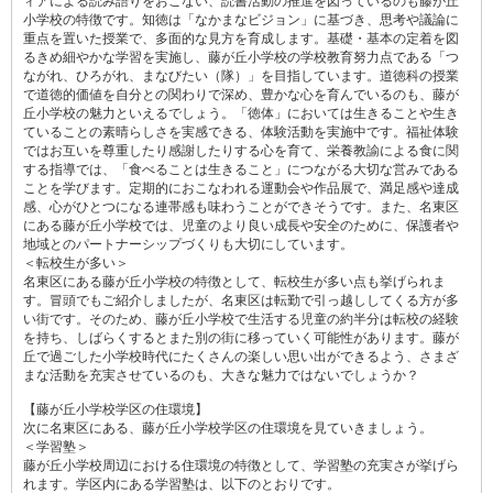
ィアによる読み語りをおこない、読書活動の推進を図っているのも藤が丘
小学校の特徴です。知徳は「なかまなビジョン」に基づき、思考や議論に
重点を置いた授業で、多面的な見方を育成します。基礎・基本の定着を図
るきめ細やかな学習を実施し、藤が丘小学校の学校教育努力点である「つ
ながれ、ひろがれ、まなびたい（隊）」を目指しています。道徳科の授業
で道徳的価値を自分との関わりで深め、豊かな心を育んでいるのも、藤が
丘小学校の魅力といえるでしょう。「徳体」においては生きることや生き
ていることの素晴らしさを実感できる、体験活動を実施中です。福祉体験
ではお互いを尊重したり感謝したりする心を育て、栄養教諭による食に関
する指導では、「食べることは生きること」につながる大切な営みである
ことを学びます。定期的におこなわれる運動会や作品展で、満足感や達成
感、心がひとつになる連帯感も味わうことができそうです。また、名東区
にある藤が丘小学校では、児童のより良い成長や安全のために、保護者や
地域とのパートナーシップづくりも大切にしています。
＜転校生が多い＞
名東区にある藤が丘小学校の特徴として、転校生が多い点も挙げられま
す。冒頭でもご紹介しましたが、名東区は転勤で引っ越ししてくる方が多
い街です。そのため、藤が丘小学校で生活する児童の約半分は転校の経験
を持ち、しばらくするとまた別の街に移っていく可能性があります。藤が
丘で過ごした小学校時代にたくさんの楽しい思い出ができるよう、さまざ
まな活動を充実させているのも、大きな魅力ではないでしょうか？
【藤が丘小学校学区の住環境】
次に名東区にある、藤が丘小学校学区の住環境を見ていきましょう。
＜学習塾＞
藤が丘小学校周辺における住環境の特徴として、学習塾の充実さが挙げら
れます。学区内にある学習塾は、以下のとおりです。