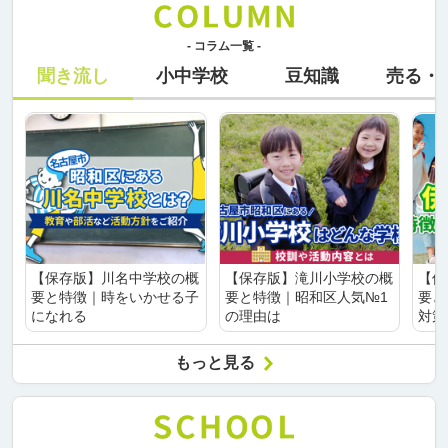
- コラム一覧 -
聞き流し
小中学校
豆知識
売る・
【保存版】川名中学校の概
【保存版】滝川小学校の概
【保
要と特徴｜時をいかせる子
要と特徴｜昭和区人気№1
要と
になれる
の理由は
対策
もっと見る