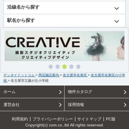
沿線名から探す
駅名から探す
チンタイドットコム
>
周辺施設案内
>
名古屋市名東区
>
名古屋市名東区の小学
校
>
名古屋市立藤が丘小学校
ホーム
物件カタログ
運営会社
採用情報
利用規約
プライバシーポリシー
サイトマップ
PC版
Copyright(c) com.co.,ltd All rights reserved.