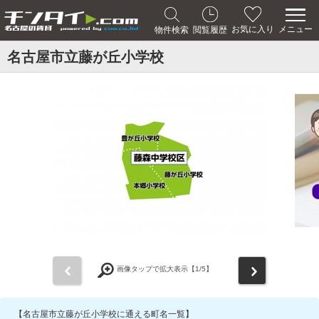
メニュー
お気に入り
物件検索
閲覧履歴
名古屋市立藤が丘小学校
前
次
画像タップで拡大表示【
1
/5】
【名古屋市立藤が丘小学校に通える町名一覧】