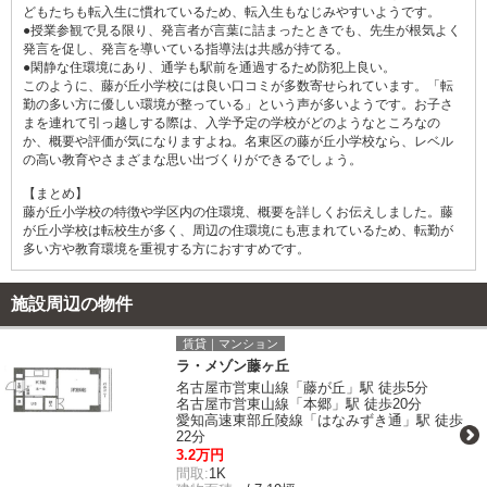
どもたちも転入生に慣れているため、転入生もなじみやすいようです。
●授業参観で見る限り、発言者が言葉に詰まったときでも、先生が根気よく
発言を促し、発言を導いている指導法は共感が持てる。
●閑静な住環境にあり、通学も駅前を通過するため防犯上良い。
このように、藤が丘小学校には良い口コミが多数寄せられています。「転
勤の多い方に優しい環境が整っている」という声が多いようです。お子さ
まを連れて引っ越しする際は、入学予定の学校がどのようなところなの
か、概要や評価が気になりますよね。名東区の藤が丘小学校なら、レベル
の高い教育やさまざまな思い出づくりができるでしょう。
【まとめ】
藤が丘小学校の特徴や学区内の住環境、概要を詳しくお伝えしました。藤
が丘小学校は転校生が多く、周辺の住環境にも恵まれているため、転勤が
多い方や教育環境を重視する方におすすめです。
施設周辺の物件
賃貸｜マンション
ラ・メゾン藤ヶ丘
名古屋市営東山線「藤が丘」駅 徒歩5分
名古屋市営東山線「本郷」駅 徒歩20分
愛知高速東部丘陵線「はなみずき通」駅 徒歩
22分
3.2万円
間取:
1K