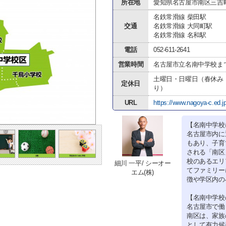
所在地
愛知県名古屋市南区三吉町
名鉄常滑線 柴田駅
交通
名鉄常滑線 大同町駅
名鉄常滑線 名和駅
電話
052-611-2641
営業時間
名古屋市立名南中学校ま
土曜日・日曜日（春休み
定休日
り）
URL
https://www.nagoya-c.ed.jp
【名南中学校
名古屋市内に
もあり、子育
される「南区
校のあるエリ
細川 一平/ シーオー
てファミリー
エム(株)
徴や学区内の
【名南中学校
名古屋市で働
南区は、家族
として有力候