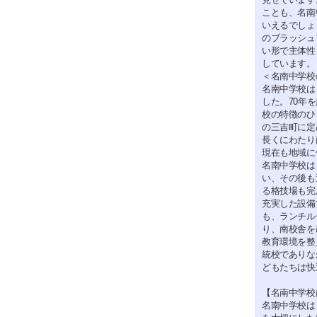
ことも、名南
いえるでしょ
のブラッシュ
い形で主体性
しています。
＜名南中学校
名南中学校は
した。70年
校の特徴のひ
の三吉町に定
長くにわたり
現在も地域に
名南中学校は
い、その後も
る格技場も完
充実した設備
も、ランチル
り、南校舎を
教育環境を整
統校でありな
どもたちは快
【名南中学校
名南中学校は