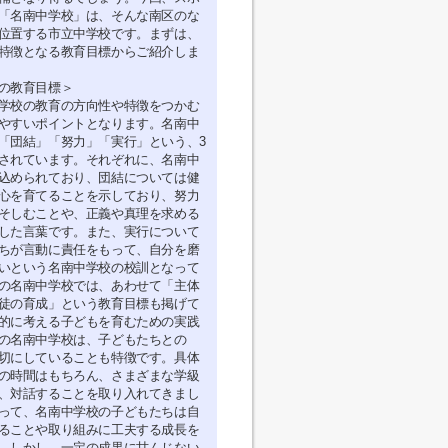
「名南中学校」は、そんな南区のな
位置する市立中学校です。まずは、
特徴となる教育目標からご紹介しま
の教育目標＞
学校の教育の方向性や特徴をつかむ
やすいポイントとなります。名南中
「団結」「努力」「実行」という、3
されています。それぞれに、名南中
込められており、団結については健
心を育てることを示しており、努力
そしむことや、正義や真理を求める
した言葉です。また、実行について
ちが言動に責任をもって、自分を磨
いという名南中学校の校訓となって
の名南中学校では、あわせて「主体
徒の育成」という教育目標も掲げて
的に考える子どもを育むための実践
の名南中学校は、子どもたちとの
切にしていることも特徴です。具体
の時間はもちろん、さまざまな学級
、対話することを取り入れてきまし
って、名南中学校の子どもたちは自
ることや取り組みに工夫する成長を
。しかし、一定の成果に甘んじない