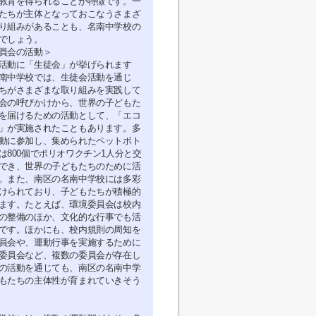
教育を得られることが特徴です。一
たちが主体となっておこなうさまざ
り組みがあることも、名南中学校の
でしょう。
員会の活動＞
活動に「生徒会」が挙げられます
南中学校では、生徒会活動を通じ
ちがさまざまな取り組みを実践して
会の呼びかけから、世界の子どもた
を届けるための活動として、「エコ
」が実施されたこともあります。多
動に参加し、集められたペットボト
は800個でポリオワクチン1人分と交
でき、世界の子どもたちのために活
。また、南区の名南中学校には多彩
けられており、子どもたちが積極的
ます。たとえば、環境委員会は校内
の整備のほか、文化的な行事でも活
です。ほかにも、校内規則の周知を
員会や、運動行事を実施するために
委員会など、複数の委員会が存在し
の活動を通じても、南区の名南中学
もたちの主体性が育まれていきそう