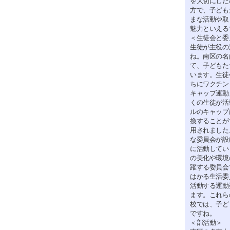
を大切にした
方で、子ども
まな活動や取
魅力といえる
＜生徒会と委
生徒が主役の
ね。南区の名
て、子どもた
います。生徒
ちにワクチン
キャップ運動
くの生徒が活
ルのキャップ
換することが
用されました
な委員会が設
に活動してい
の美化や環境
躍する委員会
はかる生活委
活動する運動
ます。これら
校では、子ど
ですね。
＜部活動＞