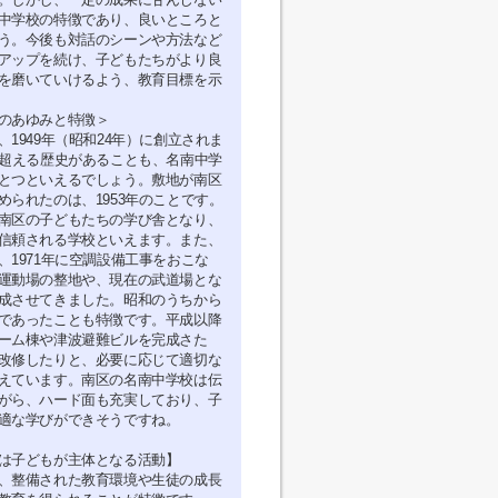
中学校の特徴であり、良いところと
う。今後も対話のシーンや方法など
アップを続け、子どもたちがより良
を磨いていけるよう、教育目標を示
のあゆみと特徴＞
、1949年（昭和24年）に創立されま
を超える歴史があることも、名南中学
とつといえるでしょう。敷地が南区
められたのは、1953年のことです。
南区の子どもたちの学び舎となり、
信頼される学校といえます。また、
、1971年に空調設備工事をおこな
運動場の整地や、現在の武道場とな
成させてきました。昭和のうちから
であったことも特徴です。平成以降
ーム棟や津波避難ビルを完成さた
改修したりと、必要に応じて適切な
えています。南区の名南中学校は伝
がら、ハード面も充実しており、子
適な学びができそうですね。
は子どもが主体となる活動】
、整備された教育環境や生徒の成長