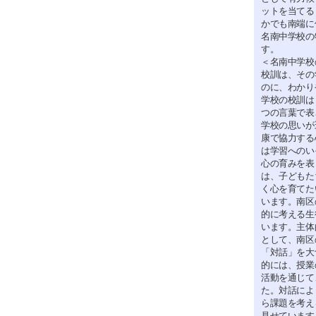
ットを当てる
かでも南端に
名南中学校の
す。
＜名南中学校
校訓は、その
のに、わかり
学校の校訓は
つの言葉で表
学校の思いが
康で協力する
は学習へのい
心の育みを表
は、子どもた
く心を育てた
います。南区
的に考える生
います。主体
として、南区
「対話」を大
的には、授業
活動を通じて
た。対話によ
ら課題を考え
見せています