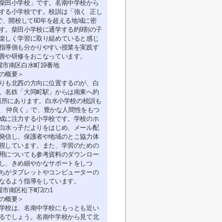
柴田小学校」です。名南中学校から
する小学校です。校訓は「強く 正し
で、開校して60年を超える地域に密
す。柴田小学校に通学する約9割の子
楽しく学習に取り組めていると感じ
指導側も分かりやすい授業を実践す
善や研修をおこなっています。
屋市南区白水町19番地
の概要＞
りも北西の方向に位置するのが、白
。名鉄「大同町駅」からは南東へ約
た場所にあります。白水小学校の校訓も
く 仲良く」で、豊かな人間性をもつ
成に注力する小学校です。学校のホ
白水っ子だよりをはじめ、メール配
発信し、保護者や地域のとこ協力体
視しています。また、学習のための
用についても参考資料のダウンロー
し、きめ細やかなサポートをしつ
ちがタブレットやコンピューターの
なるよう指導をしています。
屋市南区松下町2の1
の概要＞
学校は、名南中学校にもっとも近い
るでしょう。名南中学校から見て北