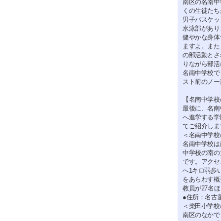
南区の名南中
くの生徒たち
男子バスケッ
水泳部があり
健やかな身体
ますよ。また
の部活動とさ
りながら部活
名南中学校で
スト前のノー
【名南中学校
最後に、名南
へ進学する学
てご紹介しま
＜名南中学校
名南中学校は
中学校の南の
です。アクセ
へ1キロ弱歩
をあらわす概
教員が27名
●住所：名古
＜柴田小学校
南区のなかで