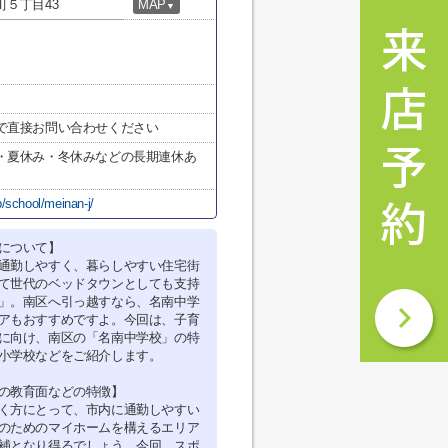
５丁目43
MAP
▼
で直接お問い合わせください
・夏休み・冬休みなどの長期連休あ
/school/meinan-j/
について】
通勤しやすく、暮らしやすい住宅街
て世代のベッドタウンとしても支持
」。南区へ引っ越すなら、名南中学
アもおすすめですよ。今回は、子育
に向け、南区の「名南中学校」の特
小学校などをご紹介します。
の教育面などの特徴】
く方にとって、市内に通勤しやすい
のためのマイホームを構えるエリア
補となり得るでしょう。今回、スポ