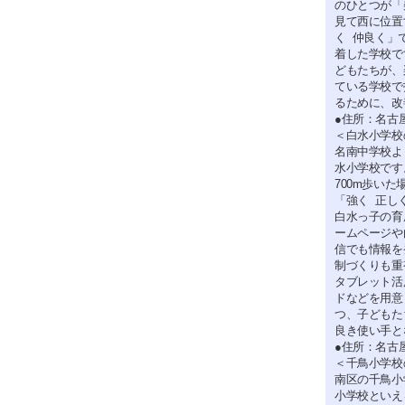
のひとつが「
見て西に位置
く 仲良く」
着した学校で
どもたちが、
ている学校で
るために、改
●住所：名古
＜白水小学校
名南中学校よ
水小学校です
700m歩い
「強く 正し
白水っ子の育
ームページや
信でも情報を
制づくりも重
タブレット活
ドなどを用意
つ、子どもた
良き使い手と
●住所：名古
＜千鳥小学校
南区の千鳥小
小学校といえ