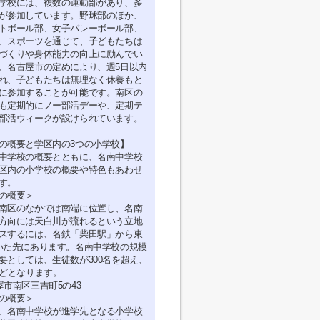
学校には、複数の運動部があり、多
が参加しています。野球部のほか、
トボール部、女子バレーボール部、
、スポーツを通じて、子どもたちは
づくりや身体能力の向上に励んでい
、名古屋市の定めにより、週5日以内
れ、子どもたちは無理なく休養もと
に参加することが可能です。南区の
も定期的にノー部活デーや、定期テ
部活ウィークが設けられています。
の概要と学区内の3つの小学校】
中学校の概要とともに、名南中学校
区内の小学校の概要や特色もあわせ
す。
の概要＞
南区のなかでは南端に位置し、名南
方向には天白川が流れるという立地
スするには、名鉄「柴田駅」から東
いた先にあります。名南中学校の規模
要としては、生徒数が300名を超え、
ほどとなります。
屋市南区三吉町5の43
の概要＞
、名南中学校が進学先となる小学校