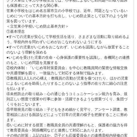
クラス単位で学ぶ小学校生活では、小学校によるいじめ問題への取り組み
も保護者にとって大きな関心事。
笠東小学校をはじめ名古屋市立の小学校では、近年、問題となっているい
じめについての基本方針を打ち出し、いじめ防止策として以下のような対
策を図っています。
＜立笠東小学校いじめ防止基本方針＞
①基本理念
●すべての児童が安心して学校生活を送り、さまざまな活動に取り組めるよ
う、学校内外を問わずいじめがおこなわれないようにする
●すべての児童がいじめをおこなわず、いじめを認識しながら放置すること
のないよう理解を深める
●いじめを受けた児童の生命・心身保護の重要性を認識し、各機関との連携
のもと、いじめ問題を克服する
②校内体制：「いじめ等対策委員会」を中心に教職員間の緊密な情報交換
や共通理解を図り、一致協力して対応する体制で臨みます。
③教職員1人1人の心構え：教職員の言動が児童を傷つけたり、ほかの児童
によるいじめを助長したりすることのないよう指導の在り方に細心の注意
を払います。
④未然防止の取り組み：心の通じ合うコミュニケーション能力を育み、規
則正しい態度で授業や行事に参加・活躍できるような授業づくり、集団づ
くりをおこないます。
⑤早期発見の取り組み：子どもをきめ細かく見守り、アンケート調査、教
育相談における面談などによって日常の児童の様子を把握することに努め
ます。
⑥いじめに対する措置：教職員全員の共通理解のもと、保護者の協力を得
て教育委員会・関係機関などと連携して対応にあたります。
その他の対策：上記のほか、⑦子ども応援委員会との連携⑧校内研修の実