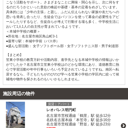
こなう活動をサポート。さまざまなことに興味・関心を示し、次に何をす
るのだろうかといった意欲の喚起や基礎・基本の定着をめざしています。
具体的には「少年の主張」と題し、ふだん伝えられない家族や友だちへの
思いを発表し合ったり、生徒会ではパソコンを使って募金の必要性をアピ
ールしたりするなど、生徒自らが考えて行動する場も多く、中学校生活に
おいて1人1人の自主性が育まれているようです。
＜本城中学校の概要＞
●所在地：名古屋市南区鳥山町3-1
●最寄り駅：本城中学前（バス停）
●盛んな部活動： 女子ソフトボール部・女子ソフトテニス部・男子剣道部
【まとめ】
笠東小学校の教育方針や活動内容、進学先となる本城中学校の情報はいか
がでしたか？名古屋市立笠東小学校はのどかな環境にあり、道徳教育に熱
心で学習活動や年中行事もいろいろ予定されているようですね。南区へ転
居するなら、子どもたちがのびのび学べる笠東小学校の学区内に絞って候
補地や物件を探されるのもいいかもしれません。
施設周辺の物件
賃貸｜アパート
レオパレス明円町
名古屋市営桜通線「鶴里」駅 徒歩12分
名鉄名古屋本線「本笠寺」駅 徒歩16分
名古屋市営桜通線「野並」駅 徒歩23分