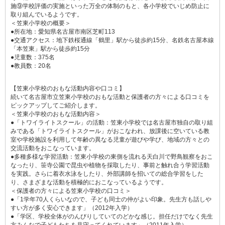
施⑨学校評価の実施といった万全の体制のもと、各小学校でいじめ防止に
取り組んでいるようです。
＜笠東小学校の概要＞
●所在地：愛知県名古屋市南区芝町113
●交通アクセス：地下鉄桜通線「鶴里」駅から徒歩約15分、名鉄名古屋本線
「本笠東」駅から徒歩約15分
●児童数：375名
●教員数：20名
【笠東小学校のおもな活動内容や口コミ】
続いて名古屋市立笠東小学校のおもな活動と保護者の方々による口コミを
ピックアップしてご紹介します。
＜笠東小学校のおもな活動内容＞
●「トワイライトスクール」の活動：笠東小学校では名古屋市独自の取り組
みである「トワイライトスクール」がおこなわれ、放課後に空いている教
室や学校施設を利用して年齢の異なる児童が遊びや学び、地域の方々との
交流活動をおこなっています。
●多種多様な学習活動：笠東小学校の東側を流れる天白川で野鳥観察をおこ
なったり、笹寺公園で昆虫や植物を採取したり、事前と触れ合う学習活動
を実践。さらに着衣水泳をしたり、外部講師を招いての総合学習をした
り、さまざまな活動を積極的におこなっているようです。
＜保護者の方々による笠東小学校の口コミ＞
●「1学年70人くらいなので、子ども同士の仲がよい印象。先生方も話しや
すい方が多く安心できます」（2012年入学）
●「学区、学校全体がのんびりしていてのどかな感じ。担任だけでなく先生
方みんなで子どもたちを見守ってくれています」（2011年入学）