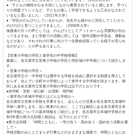
●「子どもの個性や心を大切にしながら教育されていると感じます。手づく
りの宿題プリントなど、子どもが楽しく学習できるような工夫がなされて
いるなと思いました」（2011年入学）
●「学区がのんびりしているからか、先生方も穏やかに対応してくださり、
のびのびと育つことができました」（2008年入学）
保護者の方々の声としては、のんびりとしてアットホームな雰囲気が伝わ
ってきますね。また学校での活動に対しては「校外活動や学芸会、運動会
などがあり、それぞれの行事に向けて一生懸命頑張っている様子が見られ
るのがよい」との声もありました。
【笠東小学校の学区と進学先の中学校情報】
最後に、名古屋市立笠東小学校の学区と同区域の中学校について紹介しま
す。
＜笠東小学校の学区＞
名古屋市立小・中学校では通学する学校を自由に選択する制度を導入して
おらず、住んでいる町や小学校によって進学する中学校が決まります。南
区にある名古屋市立笠東小学校の学区は以下のとおりです。
●赤坪町・芝町・砂口町・白雲町・明円町
＜進学先の本城中学校とはどんな学校か＞
名古屋市立笠東小学校を卒業すると、ほとんどの児童が名古屋市立本城中
学校へ進学します。近い将来のために、ここでは南区にある名古屋市立本
城中学校についての基本情報をご紹介します。名古屋市立本城中学校の令
和3年度の努力点目標と校訓は、以下のとおりです。
●努力点目標：「仲間とともに」～学び合う・高め合う・認め合う活動を通
して～
学校活動のみにとどまらず行事などのさまざまな場面で、仲間とともにお