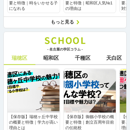
要と特徴｜時をいかせる子
要と特徴｜昭和区人気№1
要と
になれる
の理由は
対策
もっと見る
- 名古屋の学区コラム -
瑞穂区
昭和区
千種区
天白区
【保存版】瑞穂ヶ丘中学校
【保存版】御劔小学校の概
【保
の概要と特徴｜学力が高い
要と特徴｜創立百周年目前
要と
理由とは
の伝統校
理由