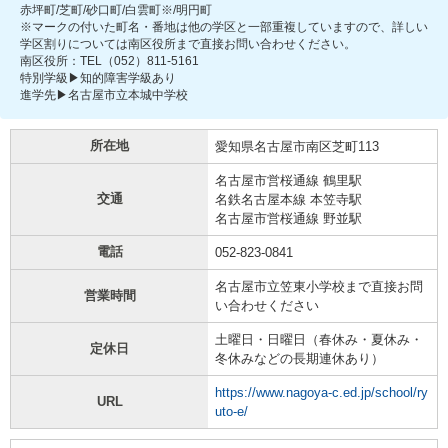
赤坪町/芝町/砂口町/白雲町※/明円町
※マークの付いた町名・番地は他の学区と一部重複していますので、詳しい
学区割りについては南区役所まで直接お問い合わせください。
南区役所：TEL（052）811-5161
特別学級▶知的障害学級あり
進学先▶名古屋市立本城中学校
所在地
愛知県名古屋市南区芝町113
名古屋市営桜通線 鶴里駅
交通
名鉄名古屋本線 本笠寺駅
名古屋市営桜通線 野並駅
電話
052-823-0841
名古屋市立笠東小学校まで直接お問
営業時間
い合わせください
土曜日・日曜日（春休み・夏休み・
定休日
冬休みなどの長期連休あり）
https://www.nagoya-c.ed.jp/school/ry
URL
uto-e/