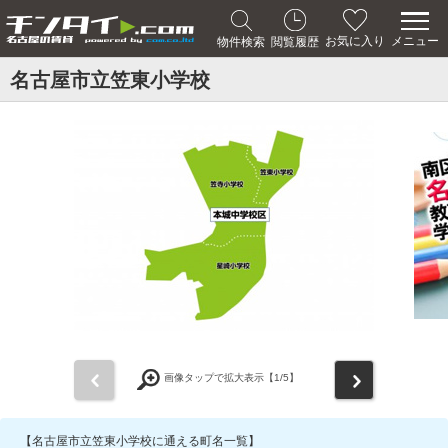
メニュー
お気に入り
物件検索
閲覧履歴
名古屋市立笠東小学校
前
次
画像タップで拡大表示【
1
/5】
【名古屋市立笠東小学校に通える町名一覧】