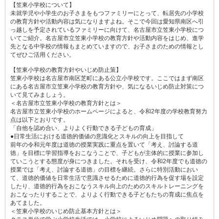
【笠東小学校について】
未就学児や小学生のお子さまをもつファミリーにとって、転居先の小学校
の教育方針や活動内容は気になりますよね。そこで今回は愛知県南区へ引
っ越しを予定されているファミリーに向けて、名古屋市立笠東小学校につ
いてご紹介。名古屋市立笠東小学校の教育方針や活動内容をはじめ、進学
先となる中学校の情報もまとめていますので、お子さまのための情報とし
てぜひご活用ください。
【笠東小学校の教育方針やいじめ防止策】
笠東小学校は名古屋市南区芝町にある公立小学校です。ここではまず南区
にある名古屋市立笠東小学校の教育方針や、気になるいじめ防止対策につ
いて見てみましょう。
＜名古屋市立笠東小学校の教育方針とは＞
名古屋市立笠東小学校のホームページによると、令和2年度の学校教育努力
点は以下とおりです。
「自他を認め合い、よりよく行動できる子どもの育成」
●日常生活における道徳的価値の意識化とスキルの向上を目指して
前年の令和元年度は道徳の授業実践に重点を置いて「考え、討論する道
徳」を目標に学習指導をおこなうことで、子どもが主体的に授業に参加し
ていこうとする態度が身につきました。それを受け、令和2年度でも道徳の
授業では「考え、討論する道徳」の目標を継続。さらに特別活動におい
て、道徳的価値を日常生活で意識させるために道徳的行為を促す場を設定
したり、道徳的行為をおこなうスキル向上のためのスキルトレーニングを
おこなったりすることで、よりよく行動できる子どもたちの育成に焦点を
あてました。
＜笠東小学校のいじめ防止基本方針とは＞