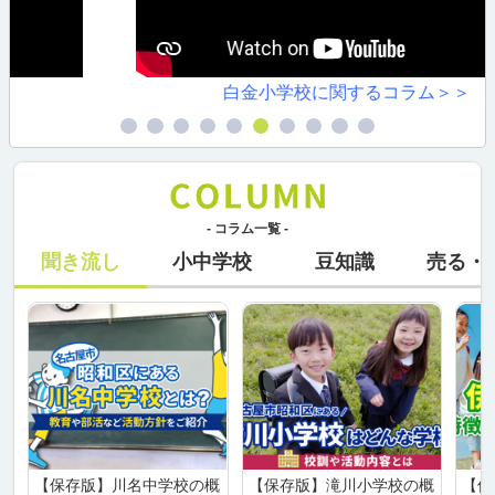
白金小学校に関するコラム＞＞
- コラム一覧 -
聞き流し
小中学校
豆知識
売る・
【保存版】川名中学校の概
【保存版】滝川小学校の概
【保