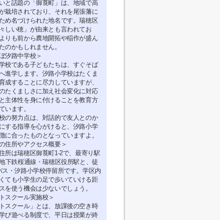
いと話題の「御莨町」は、地域で高
が栽培されており、それを尾張藩に
ため名づけられた地名です。瑞穂区
々しい穂」が由来とも言われてお
よりも前から農地開拓や稲作が盛ん
たのかもしれません。
ぼ汐路中学校＞
学校である子どもたちは、すぐそば
へ進学します。汐路小学校はたくま
育成することに尽力していますが、
のたくましさに加え社会変化に対応
と主体性を身に付けることを教育方
ています。
校の努力点は、対話的で友人とのか
にする指導を心がけると、汐路小学
徴に合ったものとなっていますよ。
の住所やアクセス概要＞
住所は瑞穂区御莨町1-2で、最寄り駅
の地下鉄桜通線・瑞穂区役所駅と、徒
バス・汐路小学校停留所です。学区内
くても小学生の足で歩いていける距
スを使う機会は少ないでしょう。
トスクール実施校＞
トスクール」とは、放課後の空き時
学び遊べる制度で、平日は授業が終