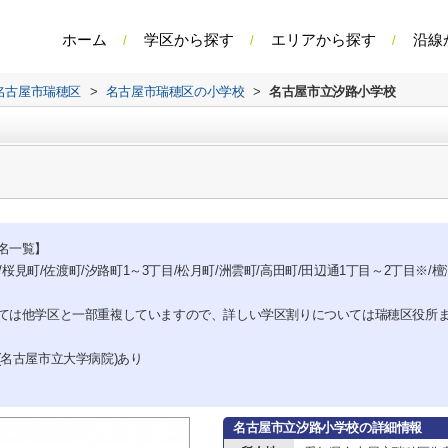
ホーム
学区から探す
エリアから探す
沿線
名古屋市瑞穂区
>
名古屋市瑞穂区の小学校
>
名古屋市立汐路小学校
名一覧】
/桜見町/佐渡町/汐路町1～3丁目/松月町/洲雲町/高田町/田辺通1丁目～2丁目※/檀
ては他学区と一部重複していますので、詳しい学区割りについては瑞穂区役所
名古屋市立大学病院)あり
名古屋市立汐路小学校の詳細情報