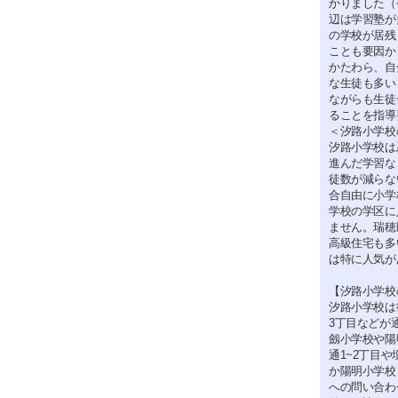
かりました（
辺は学習塾が
の学校が居残
ことも要因か
かたわら、自
な生徒も多い
ながらも生徒
ることを指導
＜汐路小学校
汐路小学校は
進んだ学習な
徒数が減らな
合自由に小学
学校の学区に
ません。瑞穂
高級住宅も多
は特に人気が
【汐路小学校
汐路小学校は
3丁目などが
劔小学校や陽
通1~2丁目
か陽明小学校
への問い合わ