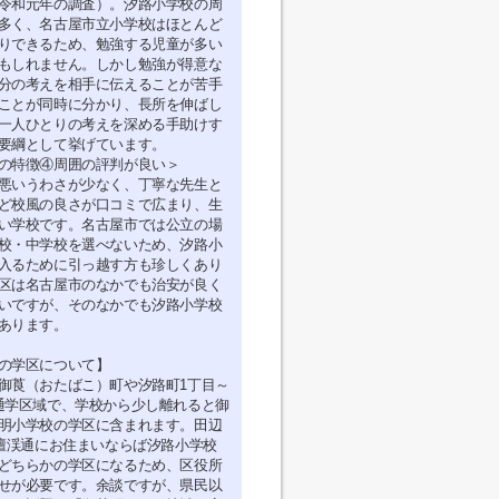
令和元年の調査）。汐路小学校の周
多く、名古屋市立小学校はほとんど
りできるため、勉強する児童が多い
もしれません。しかし勉強が得意な
分の考えを相手に伝えることが苦手
ことが同時に分かり、長所を伸ばし
一人ひとりの考えを深める手助けす
要綱として挙げています。
の特徴④周囲の評判が良い＞
悪いうわさが少なく、丁寧な先生と
ど校風の良さが口コミで広まり、生
い学校です。名古屋市では公立の場
校・中学校を選べないため、汐路小
入るために引っ越す方も珍しくあり
区は名古屋市のなかでも治安が良く
いですが、そのなかでも汐路小学校
あります。
の学区について】
御莨（おたばこ）町や汐路町1丁目～
通学区域で、学校から少し離れると御
明小学校の学区に含まれます。田辺
や壇渓通にお住まいならば汐路小学校
どちらかの学区になるため、区役所
せが必要です。余談ですが、県民以