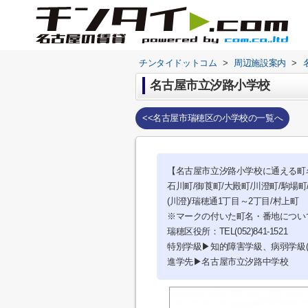
チンタイドットコム
>
周辺施設案内
>
名古屋市立汐路小学校
<<名古屋市瑞穂区の小学校の一覧へ
【名古屋市立汐路小学校に通える町
石川町/御莨町/大殿町/川澄町/駒場町
(川澄)/瑞穂通1丁目～2丁目/村上町
※マークの付いた町名・番地につい
瑞穂区役所：TEL(052)841-1521
特別学級▶知的障害学級、病弱学級(
進学先▶名古屋市立汐路中学校