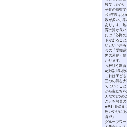
校でしたが、
子化の影響で
和3年度は児
数が多い小学
あります。地
育の質が良い
には「汐路の
ドがあること
いという声も
会の「愛知県
内の運動・健
かります。
＜校訓や教育
●汐路小学校
これは子ども
三つの気を大
てていくこと
から友だちを
んなで1つの
ことを教員の
●それを踏ま
思いやりにあ
育成」
グループワー
る集会にする