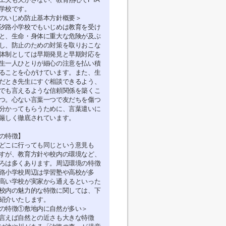
学校です。
のいじめ防止基本方針概要＞
汐路小学校でもいじめは教育を受け
と、生命・身体に重大な危険が及ぶ
し、防止のための対策を取りおこな
体制としては早期発見と早期対応を
生一人ひとりが細心の注意を払い積
ることを心がけています。また、生
だとき先生にすぐ相談できるよう、
でも言えるような信頼関係を築くこ
つ。心ない言葉一つで友だちを傷つ
分かってもらうために、言葉遣いに
厳しく徹底されています。
の特徴】
どこに行っても同じという意見も
すが、教育方針や校内の環境など、
ろは多くあります。周辺環境の特徴
路小学校周辺は学習塾や高校が多
高い学校が実家から通えるといった
校内の魅力的な特徴に関しては、下
紹介いたします。
の特徴①敷地内に自然が多い＞
言えば自然との近さも大きな特徴