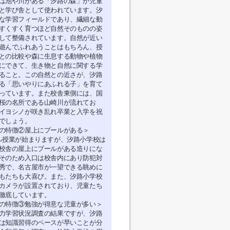
は池や川がある「汐路の森」が児童
と学び舎として使われています。汐
な学習フィールドであり、繊細な動
すくすく育つほど自然そのものの姿
して整備されています。自然が近い
遊んでふれあうことはもちろん、授
との比較や森に生息する動物や植物
にできて、生き物と自然に関する学
ること。この自然との近さが、汐路
る「思いやりにあふれる子」を育て
っています。また校舎東側には、国
桜の名所である山崎川が流れてお
イヨシノが咲き乱れ卒業と入学を祝
でしょう。
の特徴②屋上にプールがある＞
ル授業が始まりますが、汐路小学校は
校舎の屋上にプールがある造りにな
そのため入口は校舎内にあり防犯対
秀で、名古屋市が一望できる眺めに
もたちも大喜び。また、汐路小学校
カメラが設置されており、児童たち
徹底しています。
の特徴③勉強が得意な児童が多い＞
力学習状況調査の結果ですが、汐路
は知識習得のペースが早いことが分