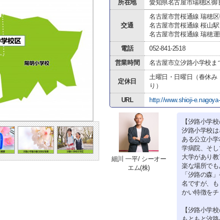
所在地
愛知県名古屋市瑞穂区御
名古屋市営桜通線 瑞穂
交通
名古屋市営桜通線 桜山駅
名古屋市営桜通線 瑞穂
電話
052-841-2518
営業時間
名古屋市立汐路小学校ま
土曜日・日曜日（春休み
定休日
り）
URL
http://www.shioji-e.nagoya-
【汐路小学校
汐路小学校は
ある公立小学
学病院、そし
大学があり教
細川 一平/ シーオー
楽な場所でも
エム(株)
「汐路の森」
名ですが、も
かい特徴をチ
【汐路小学校
もともと汐路