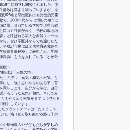
1939年に独立し開校されました。少
生徒数は昔より減っていますが、令
童数828名と瑞穂区内でも比較的児童
校で、2000年代からは増加の傾向に
域に親しまれている学校で現在も教
と口コミ評価が高く、学校の敷地内
森」と呼ばれる広大な自然フィール
から、ぜひ学区外からでも通わせた
。平成27年度には全国体育研究連合
学校体育優良校」に表彰され、学校
康教育にも力を入れていることが分
目標＞
の校訓は「三気の精」
たちの持つ「元気・和気・根気」と
事にし、強く思いやりのある子に育
を意味します。自分から学び、自分
誘えるような元気と和気、そしてみ
ことをやりぬく根気を育てつつ見守る
目標にしています。
えたグランドテーマは「たくましく、
ふれ、粘り強く取り組む汐路っ子の
クの積極導入や子どもたちが楽しめ
工夫も欠かさない、教育熱心でPTA