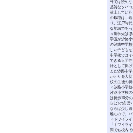
外では読めな
品質なタバコ
献上していた
の瑞穂は「瑞
り、江戸時代
な地域であっ
＜進学先はほ
学区が汐路小
の汐路中学校
しい子どもを
中学校ではそ
できる人間性
針として掲げ
また汐路中学
かわりを大切
校の生徒の特
＜汐路小学校
汐路小学校の
は徒歩10分
歩1分の市営
ならば少し遠
離なので、バ
＜トワイライ
「トワイライ
間でも校内で