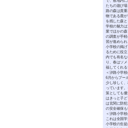
で、敷地内に
たちの遊び場
路の森は貴重
物である鹿が
を残した森と
学校の魅力は
業でほかの森
の調査が手軽
習が進められ
小学校の掲げ
るために役立
内でも有名な
り、春はソメ
福してくれる
＜汐路小学校
6月からプー
少し珍しく、
っています。
策としても優
はきっと子ど
は玄関に防犯
の安全確保も
＜汐路小学校
これは全国学
小学校の生徒