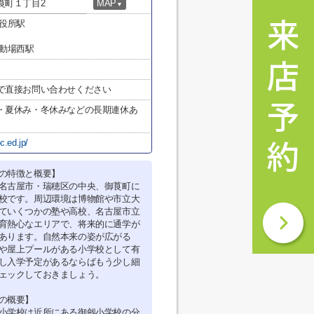
莨町１丁目2
MAP
▼
区役所駅
運動場西駅
で直接お問い合わせください
・夏休み・冬休みなどの長期連休あ
c.ed.jp/
の特徴と概要】
名古屋市・瑞穂区の中央、御莨町に
校です。周辺環境は博物館や市立大
ていくつかの塾や高校、名古屋市立
育熱心なエリアで、将来的に通学が
あります。自然本来の姿が広がる
や屋上プールがある小学校として有
し入学予定があるならばもう少し細
ェックしておきましょう。
の概要】
小学校は近所にある御劔小学校の分