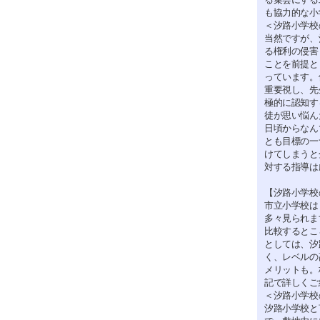
も協力的な小
＜汐路小学校
当然ですが、
る権利の侵害
ことを前提と
っています。
重要視し、先
極的に認知す
徒が思い悩ん
日頃からなん
とも目標の一
けてしまうと
対する指導は
【汐路小学校
市立小学校は
多々見られま
比較するとこ
としては、汐
く、レベルの
メリットも。
記で詳しくご
＜汐路小学校
汐路小学校と