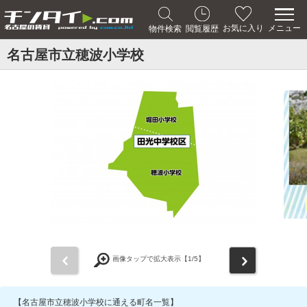
メニュー
お気に入り
物件検索
閲覧履歴
名古屋市立穂波小学校
前
次
画像タップで拡大表示【
1
/5】
【名古屋市立穂波小学校に通える町名一覧】