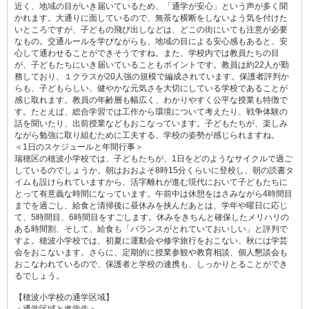
近く、地域の目がいき届いているため、「通学が安心」という声が多く聞
かれます。大通りに面しているので、無茶な横断をしないよう気を付けた
いところですが、子どもの飛び出しなどは、どこの街にいても注意が必要
なもの。交通ルールを学びながらも、地域の目による安心感もあると、安
心して通わせることができそうですね。また、学校内では教員たちの目
が、子どもたちにいき届いていることもポイントです。教員は約22人が勤
務しており、１クラスが20人強の規模で編成されています。保護者評判か
らも、子どもらしい、健やかな元気さを大切にしている学校であることが
感じ取れます。教員の年齢層も幅広く、わかりやすく公平な授業も特徴で
す。たとえば、総合学習では工作から環境について考えたり、戦争体験の
話を聞いたり、出前授業などもおこなっています。子どもたちが、楽しみ
ながら勉強に取り組むために工夫する、学校の姿勢が感じられますね。
＜1日のスケジュールと年間行事＞
瑞穂区の穂波小学校では、子どもたちが、1日をどのようなサイクルで過ご
しているのでしょうか。朝はおおよそ8時15分くらいに登校し、朝の読書タ
イムも設けられていますから、活字離れが進む現代において子どもたちに
とって有意義な時間になっています。午前中は休憩をはさみながら4時間目
までを過ごし、給食と清掃後に昼休みを挟んだあとは、学年や曜日に応じ
て、5時間目、6時間目をすごします。休みをきちんと確保したメリハリの
ある時間割、そして、給食も「バランスがとれていておいしい」と評判で
すよ。穂波小学校では、初夏に運動会や修学旅行をおこない、秋には学芸
会をおこないます。さらに、定期的に授業参観や教育相談、個人懇談会も
おこなわれているので、保護者と学校の連携も、しっかりとることができ
るでしょう。
【穂波小学校の通学区域】
＜通学区域と進学先＞