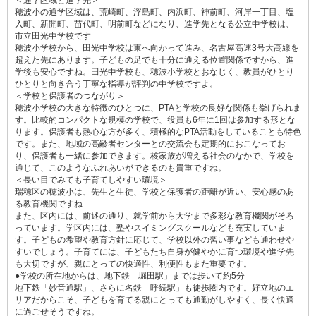
穂波小の通学区域は、荒崎町、浮島町、内浜町、神前町、河岸一丁目、塩
入町、新開町、苗代町、明前町などになり、進学先となる公立中学校は、
市立田光中学校です
穂波小学校から、田光中学校は東へ向かって進み、名古屋高速3号大高線を
超えた先にあります。子どもの足でも十分に通える位置関係ですから、進
学後も安心ですね。田光中学校も、穂波小学校とおなじく、教員がひとり
ひとりと向き合う丁寧な指導が評判の中学校ですよ。
＜学校と保護者のつながり＞
穂波小学校の大きな特徴のひとつに、PTAと学校の良好な関係も挙げられま
す。比較的コンパクトな規模の学校で、役員も6年に1回は参加する形とな
ります。保護者も熱心な方が多く、積極的なPTA活動をしていることも特色
です。また、地域の高齢者センターとの交流会も定期的におこなってお
り、保護者も一緒に参加できます。核家族が増える社会のなかで、学校を
通じて、このようなふれあいができるのも貴重ですね。
＜長い目でみても子育てしやすい環境＞
瑞穂区の穂波小は、先生と生徒、学校と保護者の距離が近い、安心感のあ
る教育機関ですね
また、区内には、前述の通り、就学前から大学まで多彩な教育機関がそろ
っています。学区内には、塾やスイミングスクールなども充実していま
す。子どもの希望や教育方針に応じて、学校以外の習い事なども通わせや
すいでしょう。子育てには、子どもたち自身が健やかに育つ環境や進学先
も大切ですが、親にとっての快適性、利便性もまた重要です。
●学校の所在地からは、地下鉄「堀田駅」までは歩いて約5分
地下鉄「妙音通駅」、さらに名鉄「呼続駅」も徒歩圏内です。好立地のエ
リアだからこそ、子どもを育てる親にとっても通勤がしやすく、長く快適
に過ごせそうですね。