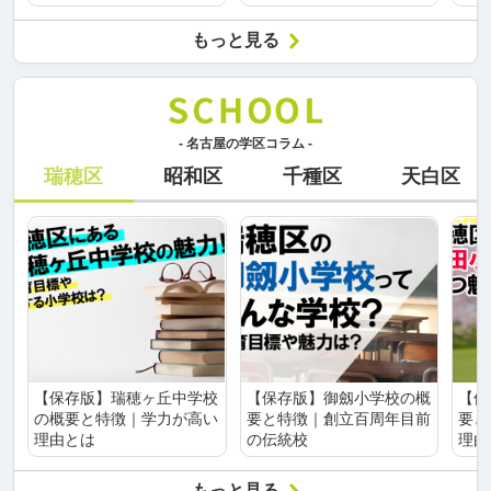
もっと見る
- 名古屋の学区コラム -
瑞穂区
昭和区
千種区
天白区
【保存版】瑞穂ヶ丘中学校
【保存版】御劔小学校の概
【保
の概要と特徴｜学力が高い
要と特徴｜創立百周年目前
要と
理由とは
の伝統校
理由
もっと見る