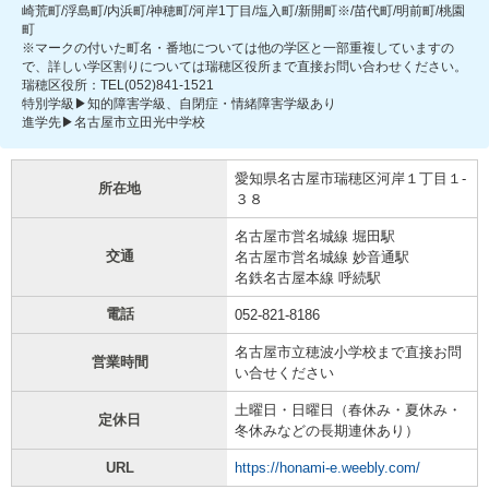
崎荒町/浮島町/内浜町/神穂町/河岸1丁目/塩入町/新開町※/苗代町/明前町/桃園
町
※マークの付いた町名・番地については他の学区と一部重複していますの
で、詳しい学区割りについては瑞穂区役所まで直接お問い合わせください。
瑞穂区役所：TEL(052)841-1521
特別学級▶知的障害学級、自閉症・情緒障害学級あり
進学先▶名古屋市立田光中学校
愛知県名古屋市瑞穂区河岸１丁目１-
所在地
３８
名古屋市営名城線 堀田駅
交通
名古屋市営名城線 妙音通駅
名鉄名古屋本線 呼続駅
電話
052-821-8186
名古屋市立穂波小学校まで直接お問
営業時間
い合せください
土曜日・日曜日（春休み・夏休み・
定休日
冬休みなどの長期連休あり）
URL
https://honami-e.weebly.com/