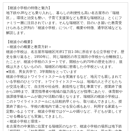
【穂波小学校の特徴と魅力】
地下鉄やJRなども乗り入れし、暮らしの利便性も高い名古屋市の「瑞穂
区」。環境と治安も整い、子育て支援策なども豊富な瑞穂区は、とくにフ
ァミリー層に注目されています。そんな瑞穂区で、目のいき届いた教育受
けられると評判の「穂波小学校」について、概要や特徴、通学区域なども
解説します。
【穂波小の概要】
＜穂波小の概要と教育方針＞
穂波小学校は、名古屋市瑞穂区河岸1丁目1-38に所在する公立学校です。歴
史を振り返ると、1950年に、同じ瑞穂区の市立堀田小学校から分離独立し
たことが、穂波小学校のスタートです。開校から約70年の歴史を誇り、規
模は大きくないものの、瑞穂区の地域に密着した小学校といえます。
●現在、男女共学で、3学期制をとっています
穂波小学校はトワイライトスクールを実施するなど、地元でも親しまれて
いる学校のひとつです。トワイライトスクールは、地域の人と子どもたち
が交流を通じて、自主性や社会性、創造性など育む事業です。授業終了後
から18時まで、運営指導者や地域の協力員などが指導にあたり、体育館や
放課後学級ルームが遊びや活動の場となります。瑞穂区の穂波小学校は、
このトワイライトスクールにも比較的早くから、取り組んできました。授
業終了後から、学校の敷地内で過ごせる安心感もあり、利用する家庭も一
定数いるようです。穂波小学校ではゲームや踊りなど、子どもが楽しくす
ごせる機会なども実施してきました。
＜穂波小学校と環境＞
名古屋市の中東部に位置する瑞穂区のなかで、穂波小学校の場所は地下鉄