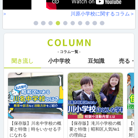
川原小学校に関するコラム＞＞
- コラム一覧 -
聞き流し
小中学校
豆知識
売る・
【保存版】川名中学校の概
【保存版】滝川小学校の概
【保
要と特徴｜時をいかせる子
要と特徴｜昭和区人気№1
要と
になれる
の理由は
対策