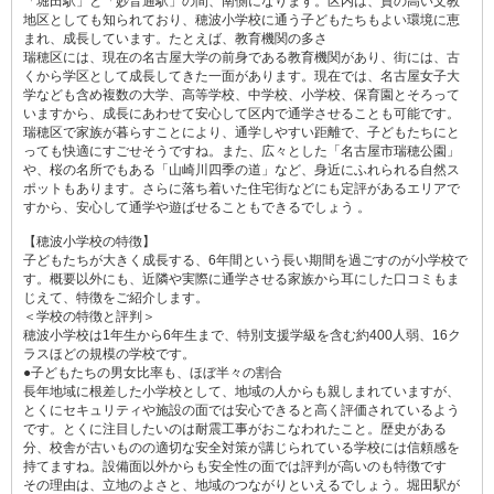
「堀田駅」と「妙音通駅」の間、南側になります。区内は、質の高い文教
地区としても知られており、穂波小学校に通う子どもたちもよい環境に恵
まれ、成長しています。たとえば、教育機関の多さ
瑞穂区には、現在の名古屋大学の前身である教育機関があり、街には、古
くから学区として成長してきた一面があります。現在では、名古屋女子大
学なども含め複数の大学、高等学校、中学校、小学校、保育園とそろって
いますから、成長にあわせて安心して区内で通学させることも可能です。
瑞穂区で家族が暮らすことにより、通学しやすい距離で、子どもたちにと
っても快適にすごせそうですね。また、広々とした「名古屋市瑞穂公園」
や、桜の名所でもある「山崎川四季の道」など、身近にふれられる自然ス
ポットもあります。さらに落ち着いた住宅街などにも定評があるエリアで
すから、安心して通学や遊ばせることもできるでしょう 。
【穂波小学校の特徴】
子どもたちが大きく成長する、6年間という長い期間を過ごすのが小学校で
す。概要以外にも、近隣や実際に通学させる家族から耳にした口コミもま
じえて、特徴をご紹介します。
＜学校の特徴と評判＞
穂波小学校は1年生から6年生まで、特別支援学級を含む約400人弱、16ク
ラスほどの規模の学校です。
●子どもたちの男女比率も、ほぼ半々の割合
長年地域に根差した小学校として、地域の人からも親しまれていますが、
とくにセキュリティや施設の面では安心できると高く評価されているよう
です。とくに注目したいのは耐震工事がおこなわれたこと。歴史がある
分、校舎が古いものの適切な安全対策が講じられている学校には信頼感を
持てますね。設備面以外からも安全性の面では評判が高いのも特徴です
その理由は、立地のよさと、地域のつながりといえるでしょう。堀田駅が