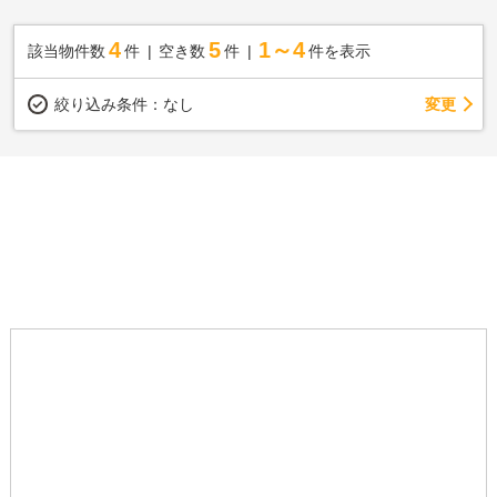
4
5
1～4
該当物件数
件
空き数
件
件を表示
変更
絞り込み条件：
なし