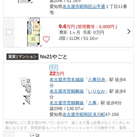
築20年 / 51.16㎡
愛知県
名古屋市昭和区
山手通
１丁目11番
地
9.6
万
円
(管理費等：6,000円 )
1ヶ月
0万円
敷金
礼金
2階 / 1LDK / 51.16㎡
Ns21やごと
賃貸 | マンション
礼0
22
万円
名古屋市営名城線
「
八事日赤
」駅 徒歩6
分
名古屋市営鶴舞線
「
いりなか
」駅 徒歩6
分
名古屋市営鶴舞線
「
八事
」駅 徒歩8分
築29年 / 130.07㎡
愛知県
名古屋市昭和区
滝川町
47-156
敷地内にゴミ置き場が付いているので、遠くまで運ぶ必要がなくゴミ出しが
楽になります。防犯対策もバッチリなマンションタイプの物件です。電車移
動の多い方に嬉しい駅から徒歩6分の物...