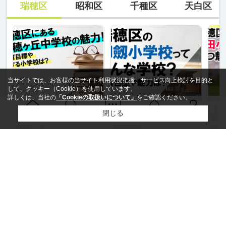
瑞穂区
昭和区
千種区
天白区
当サイトでは、お客様の当サイト利用状況把握、サービス向上検討を目的と
して、クッキー（Cookie）を使用しています。
詳しくは、当社の
「Cookieの取扱いについて」
をご確認ください。
【保存版】瑞穂ヶ丘中学校
【保存版】御劔小学校の概
【保
閉じる
Ｑ＆Ａ
ホーム
の概要と特徴｜学力が高い
要と特徴｜創立百周年目前
要と
問い合せ
物件検索
お知らせ
理由とは
の伝統校
理由
もっと見る
市区町村から探す
町名から探す
沿線名から探す