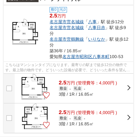
敷0
礼0
2.5
万円
名古屋市営名城線
「
八事
」駅 徒歩12分
名古屋市営名城線
「
八事日赤
」駅 徒歩9
分
名古屋市営鶴舞線
「
いりなか
」駅 徒歩12
分
築36年 / 16.85㎡
愛知県
名古屋市昭和区
八事本町
100-53
こちらはマンションタイプになります。最寄りの駅まで徒歩12分の物件で
す。最上階の物件です。どういった設備が必要で、どういった条件を望んで
いるのか。ご希望の要素をできるだけ揃...
2.5
万
円
(管理費等：4,000円 )
敷金
-
礼金
-
3階 / 1R / 16.85㎡
2.5
万
円
(管理費等：4,000円 )
敷金
-
礼金
-
3階 / 1R / 16.85㎡