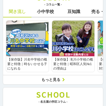
- コラム一覧 -
聞き流し
小中学校
豆知識
売る・
【保存版】川名中学校の概
【保存版】滝川小学校の概
【保
要と特徴｜時をいかせる子
要と特徴｜昭和区人気№1
要と
になれる
の理由は
対策
もっと見る
- 名古屋の学区コラム -