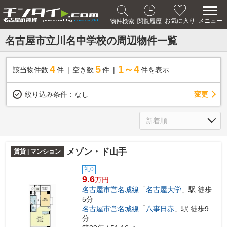
メニュー
お気に入り
物件検索
閲覧履歴
名古屋市立川名中学校の周辺物件一覧
4
5
1～4
該当物件数
件
空き数
件
件を表示
変更
絞り込み条件：
なし
メゾン・ド山手
賃貸 | マンション
礼0
9.6
万円
名古屋市営名城線
「
名古屋大学
」駅 徒歩
5分
名古屋市営名城線
「
八事日赤
」駅 徒歩9
分