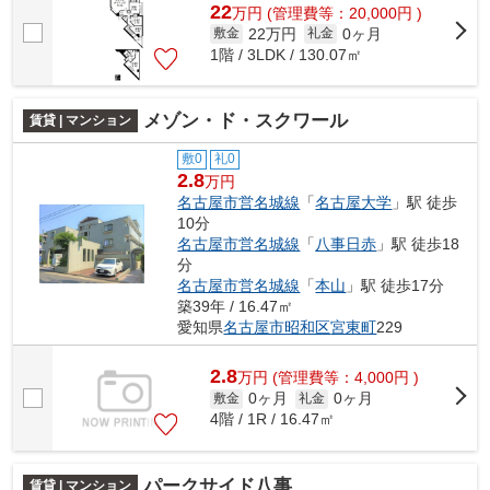
22
万
円
(管理費等：20,000円 )
22万円
0ヶ月
敷金
礼金
1階 / 3LDK / 130.07㎡
メゾン・ド・スクワール
賃貸 | マンション
敷0
礼0
2.8
万円
名古屋市営名城線
「
名古屋大学
」駅 徒歩
10分
名古屋市営名城線
「
八事日赤
」駅 徒歩18
分
名古屋市営名城線
「
本山
」駅 徒歩17分
築39年 / 16.47㎡
愛知県
名古屋市昭和区
宮東町
229
2.8
万
円
(管理費等：4,000円 )
0ヶ月
0ヶ月
敷金
礼金
4階 / 1R / 16.47㎡
パークサイド八事
賃貸 | マンション