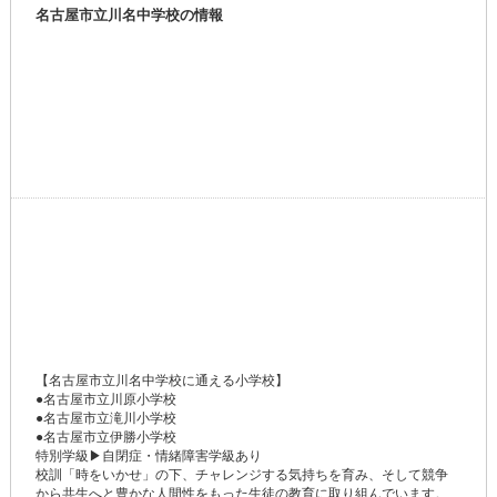
名古屋市立川名中学校の情報
【名古屋市立川名中学校に通える小学校】
●名古屋市立川原小学校
●名古屋市立滝川小学校
●名古屋市立伊勝小学校
特別学級▶自閉症・情緒障害学級あり
校訓「時をいかせ」の下、チャレンジする気持ちを育み、そして競争
から共生へと豊かな人間性をもった生徒の教育に取り組んでいます。