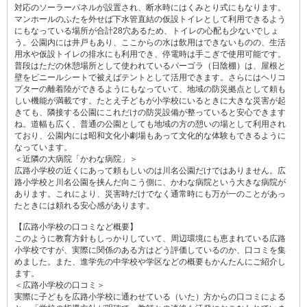
対応のソーラーパネルが設置され、断水時にはくみとり式にもなります。
マンホールのふたを外せば下水管直結の仮設トイレとして利用できるよう
にもなっている場所が合計28穴あるため、トイレの心配も少ないでしょ
う。公園内には井戸もあり、ここからの水は飲用はできないものの、生活
用水や仮設トイレの排水にも利用でき、停電時は手こぎで使用可能です。
普段はただの休憩場所として使われているパーゴラ（日陰棚）は、屋根と
壁をビニールシートで被えばテントとして活用できます。さらにはヘリコ
プターの離着陸ができるようにもなっていて、地域の防災拠点として頼も
しい機能が満載です。たとえ子どもが小学校にいるときに大きな災害が起
きても、隣接する公園にこれだけの防災設備が整っていると安心できます
ね。道幅も広く、普通の公園としても地域の方の憩いの場として利用され
ており、公園内には昭和文化小劇場もあって文化的な体験もできるように
なっています。
＜近隣の大病院「かわな病院」＞
広路小学校の近くにあって頼もしいのは川名公園だけではありません。広
路小学校と川名公園を挟んだ向こう側に、かわな病院という大きな病院が
あります。これにより、災害時だけでなく通常時にも万が一のことがあっ
たときには頼れる安心感があります。
【広路小学校の口コミなど概要】
このように教育方針もしっかりしていて、周辺環境にも恵まれている広路
小学校ですが、実際に関係のある方はどう評価しているのか、口コミを集
めました。また、進学先の中学校や学区などの概要もかんたんにご紹介し
ます。
＜広路小学校の口コミ＞
実際に子どもを広路小学校に通わせている（いた）方からの口コミによる