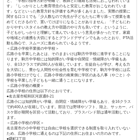
と、「学校の指導方針が明確で、教師との連絡も活発におこなわれていま
す」「しっかりとした教育理念のもと安定した教育がおこなわれていま
す」などといった教育方針を評価する声が多くありました。実際の授業に
関する口コミでも「少人数なので先生が子どもたちに寄り添って授業を進
めてくださるので、置いてけぼりになることがありません」「子どもにわ
かりやすいスタイルの教え方や宿題のやり方も良いです」というように、
子どもがしっかりと理解して進んでいるという意見が多かったです。家庭
や地域との連携を大切にするとグランドデザインでもあったとおり、PTA活
動も熱心で、スムーズに進められているようです。
＜広路小学校卒業後の中学校＞
広路小を卒業したあとは、そのままいけば駒方中学校に進学することにな
ります。駒方中学校には知的障がい学級や自閉症・情緒障がい学級もあ
り、全13クラスで約280人が在籍しています。生徒自らが学び、考える力
を大切にし、豊かな人間性や社会性を育む中学校です。駒方中学校には広
路小学校だけでなく、広路小学校の南東側に学区のある八事（やごと）小
学校を卒業した子どもも一緒に通うことになります。
＜広路小学校の概要＞
広路小学校の住所は以下のとおりです。
●名古屋市昭和区河原通8-21
広路小には知的障がい学級、自閉症・情緒障がい学級もあり、全16クラス
で約400人が在籍しています。部活では野球やソフト、陸上、サッカー、バ
スケ部が期間を区切って活動しており、ブラスバンド部は通年活動してい
ます。
＜広路小学校の学区＞
名古屋市の小中学校では自由に学校を選択できる制度を取り入れていない
ため、広路小学校に通えるのは下記の住所にお住まいの方のみです。
●曙町3丁目