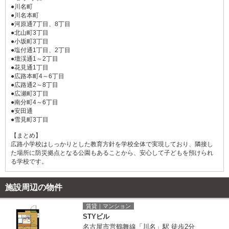
●川名町
●川名本町
●河原通7丁目、8丁目
●北山町3丁目
●小坂町3丁目
●塩付通1丁目、2丁目
●壇渓通1～2丁目
●花見通1丁目
●広路本町4～6丁目
●広路通2～8丁目
●広瀬町3丁目
●南分町4～6丁目
●安田通
●雪見町3丁目
【まとめ】
広路小学校はしっかりとした教育方針を学校全体で実現しており、隣接し
た場所に防災拠点となる公園もあることから、安心して子どもを預けられ
る学校です。
施設周辺の物件
賃貸｜マンション
STYビル
名古屋市営鶴舞線「川名」駅 徒歩2分