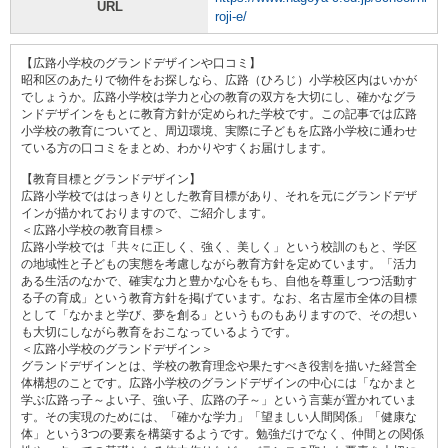
URL
roji-e/
【広路小学校のグランドデザインや口コミ】
昭和区のあたりで物件をお探しなら、広路（ひろじ）小学校区内はいかが
でしょうか。広路小学校は学力と心の教育の双方を大切にし、確かなグラ
ンドデザインをもとに教育方針が定められた学校です。この記事では広路
小学校の教育についてと、周辺環境、実際に子どもを広路小学校に通わせ
ている方の口コミをまとめ、わかりやすくお届けします。
【教育目標とグランドデザイン】
広路小学校でははっきりとした教育目標があり、それを元にグランドデザ
インが描かれておりますので、ご紹介します。
＜広路小学校の教育目標＞
広路小学校では「共々に正しく、強く、美しく」という校訓のもと、学区
の地域性と子どもの実態を考慮しながら教育方針を定めています。「活力
ある生活のなかで、確実な力と豊かな心をもち、自他を尊重しつつ活動す
る子の育成」という教育方針を掲げています。なお、名古屋市全体の目標
として「なかまと学び、夢を創る」というものもありますので、その想い
も大切にしながら教育をおこなっているようです。
＜広路小学校のグランドデザイン＞
グランドデザインとは、学校の教育理念や果たすべき役割を描いた経営全
体構想のことです。広路小学校のグランドデザインの中心には「なかまと
学ぶ広路っ子～よい子、強い子、広路の子～」という言葉が置かれていま
す。その実現のためには、「確かな学力」「望ましい人間関係」「健康な
体」という3つの要素を構築するようです。勉強だけでなく、仲間との関係