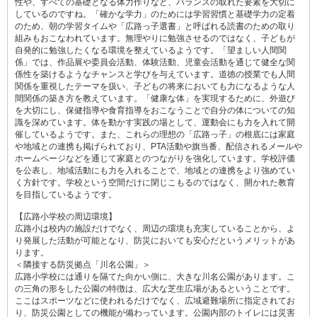
性や、すべての基礎となる体力作りなど、バランスの取れた要素を大切に
しているのですね。「確かな学力」のためには学習習慣と基礎学力の定着
のため、朝の学習タイムや「広路っ子選書」と呼ばれる読書のための取り
組みもおこなわれています。無理やりに勉強させるのではなく、子どもが
自発的に勉強したくなる環境を整えているようです。「望ましい人間関
係」では、作品展や委員会活動、体験活動、児童会活動を通じて健全な関
係性を築けるようなチャンスと学びを与えています。道徳の授業でも人間
関係を重視したテーマを扱い、子どもの将来においても力になるような人
間関係の築き方を教えています。「健康な体」を実現するために、外遊び
を大切にし、保健指導や食育指導をおこなうことで自分の体についての知
識を深めています。体を動かす実践の場として、運動会にも力を入れて開
催しているようです。また、これらの理想の「広路っ子」の根底には家庭
や地域との連携も掲げられており、PTA活動や旗当番、配信されるメールや
ホームページなどを通じて家庭とのつながりを強化しています。学校評価
を公表し、地域活動にも力を入れることで、地域との連携をより強めてい
く方針です。学校という空間だけに閉じこもるのではなく、開かれた教育
を目指しているようです。
【広路小学校の周辺環境】
広路小は校内の施設だけでなく、周辺の環境も充実していることから、よ
り発展した活動が可能となり、防災においても安心だというメリットがあ
ります。
＜隣接する防災拠点「川名公園」＞
広路小学校には通りを隔てた向かい側に、大きな川名公園があります。こ
の三角の形をした公園の特徴は、広大な芝生広場があるということです。
ここはスポーツなどに使われるだけでなく、広域避難場所に指定されてお
り、防災公園としての機能が備わっています。公園内部のトイレには災害