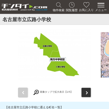
メニュー
お気に入り
物件検索
閲覧履歴
名古屋市立広路小学校
前
次
画像タップで拡大表示【
1
/5】
【名古屋市立広路小学校に通える町名一覧】