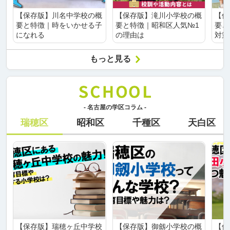
【保存版】川名中学校の概
【保存版】滝川小学校の概
【保
要と特徴｜時をいかせる子
要と特徴｜昭和区人気№1
要と
になれる
の理由は
対策
もっと見る
- 名古屋の学区コラム -
瑞穂区
昭和区
千種区
天白区
【保存版】瑞穂ヶ丘中学校
【保存版】御劔小学校の概
【保