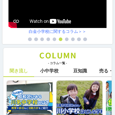
白金小学校に関するコラム＞＞
- コラム一覧 -
聞き流し
小中学校
豆知識
売る・