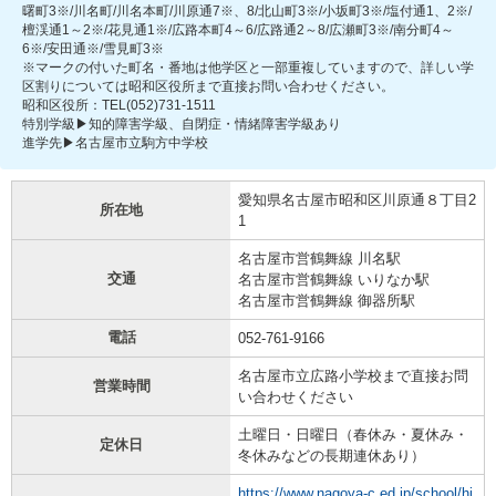
曙町3※/川名町/川名本町/川原通7※、8/北山町3※/小坂町3※/塩付通1、2※/
檀渓通1～2※/花見通1※/広路本町4～6/広路通2～8/広瀬町3※/南分町4～
6※/安田通※/雪見町3※
※マークの付いた町名・番地は他学区と一部重複していますので、詳しい学
区割りについては昭和区役所まで直接お問い合わせください。
昭和区役所：TEL(052)731-1511
特別学級▶知的障害学級、自閉症・情緒障害学級あり
進学先▶名古屋市立駒方中学校
愛知県名古屋市昭和区川原通８丁目2
所在地
1
名古屋市営鶴舞線 川名駅
交通
名古屋市営鶴舞線 いりなか駅
名古屋市営鶴舞線 御器所駅
電話
052-761-9166
名古屋市立広路小学校まで直接お問
営業時間
い合わせください
土曜日・日曜日（春休み・夏休み・
定休日
冬休みなどの長期連休あり）
https://www.nagoya-c.ed.jp/school/hi