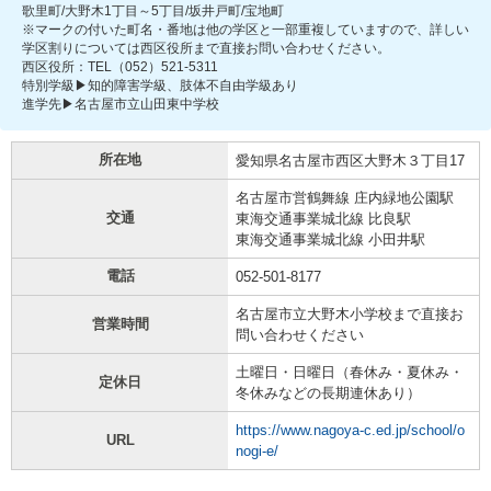
歌里町/大野木1丁目～5丁目/坂井戸町/宝地町
※マークの付いた町名・番地は他の学区と一部重複していますので、詳しい
学区割りについては西区役所まで直接お問い合わせください。
西区役所：TEL（052）521-5311
特別学級▶知的障害学級、肢体不自由学級あり
進学先▶名古屋市立山田東中学校
所在地
愛知県名古屋市西区大野木３丁目17
名古屋市営鶴舞線 庄内緑地公園駅
交通
東海交通事業城北線 比良駅
東海交通事業城北線 小田井駅
電話
052-501-8177
名古屋市立大野木小学校まで直接お
営業時間
問い合わせください
土曜日・日曜日（春休み・夏休み・
定休日
冬休みなどの長期連休あり）
https://www.nagoya-c.ed.jp/school/o
URL
nogi-e/