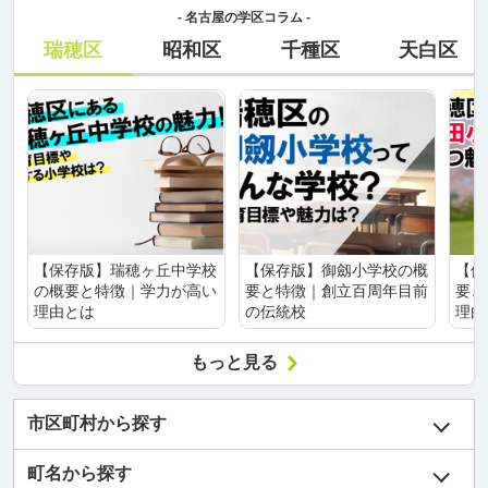
- 名古屋の学区コラム -
瑞穂区
昭和区
千種区
天白区
【保存版】瑞穂ヶ丘中学校
【保存版】御劔小学校の概
【保
の概要と特徴｜学力が高い
要と特徴｜創立百周年目前
要と
理由とは
の伝統校
理由
もっと見る
市区町村から探す
町名から探す