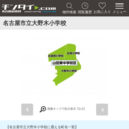
メニュー
お気に入り
物件検索
閲覧履歴
名古屋市立大野木小学校
前
次
画像タップで拡大表示【
1
/1】
【名古屋市立大野木小学校に通える町名一覧】