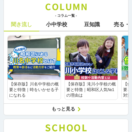
- コラム一覧 -
聞き流し
小中学校
豆知識
売る・
【保存版】川名中学校の概
【保存版】滝川小学校の概
【保
要と特徴｜時をいかせる子
要と特徴｜昭和区人気№1
要と
になれる
の理由は
対策
もっと見る