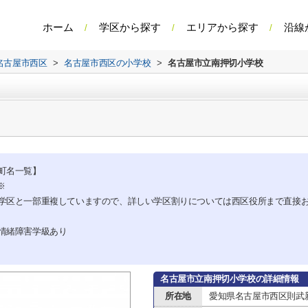
ホーム
学区から探す
エリアから探す
沿線
名古屋市西区
>
名古屋市西区の小学校
>
名古屋市立南押切小学校
町名一覧】
※
学区と一部重複していますので、詳しい学区割りについては西区役所まで直接
情緒障害学級あり
名古屋市立南押切小学校の詳細情報
所在地
愛知県名古屋市西区則武新