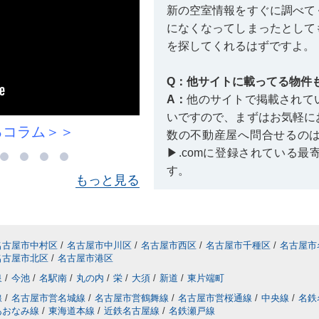
新の空室情報をすぐに調べて
になくなってしまったとして
を探してくれるはずですよ。
Q：他サイトに載ってる物件
A：
他のサイトで掲載されて
いですので、まずはお気軽に
金小学校に関するコラム＞＞
数の不動産屋へ問合せるの
▶.comに登録されている
す。
もっと見る
Q：掲載終了している物件を
A：
掲載が終了している賃貸
きません。しかし、空き予定
名古屋市中村区
/
名古屋市中川区
/
名古屋市西区
/
名古屋市千種区
/
名古屋市
名古屋市北区
/
名古屋市港区
る場合もありますので、情報
してみるコトをおすすめいた
泉
/
今池
/
名駅南
/
丸の内
/
栄
/
大須
/
新道
/
東片端町
線
/
名古屋市営名城線
/
名古屋市営鶴舞線
/
名古屋市営桜通線
/
中央線
/
名鉄
あおなみ線
/
東海道本線
/
近鉄名古屋線
/
名鉄瀬戸線
【
内覧に