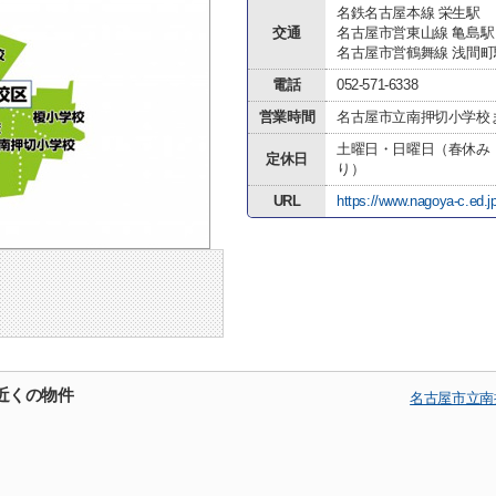
名鉄名古屋本線 栄生駅
交通
名古屋市営東山線 亀島駅
名古屋市営鶴舞線 浅間町
電話
052-571-6338
営業時間
名古屋市立南押切小学校
土曜日・日曜日（春休み
定休日
り）
URL
https://www.nagoya-c.ed.jp
近くの物件
名古屋市立南