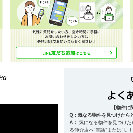
【物件に
Q：気なる物件を見つけたら
A：
気になる物件を見つけた
る仲介店へ“電話”または“Ｌ