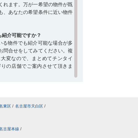
くれます。万が一希望の物件が既
も、あなたの希望条件に近い物件
も紹介可能ですか？
いる物件でも紹介可能な場合が多
お問合せをしてみてください。複
村雲小学校に関するコラム＞＞
は大変なので、まとめてチンタイ
最寄りの店舗でご案内させて頂きま
借りるコトは可能？
物件は基本的には借りるコトはで
などで新たに賃貸募集の予定があ
名東区
/
名古屋市天白区
/
を載せている仲介店へ詳細を確認
します。
名古屋本線
/
関するQ＆A
】