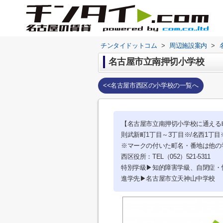
チンタイドットコム
>
周辺施設案内
>
名古屋市立南押切小学校
<<名古屋市西区の小学校の一覧へ
【名古屋市立南押切小学校に通える
則武新町1丁目～3丁目※/名西1丁目
※マークの付いた町名・番地は他の
西区役所：TEL（052）521-5311
特別学級▶知的障害学級、自閉症・
進学先▶名古屋市立天神山中学校