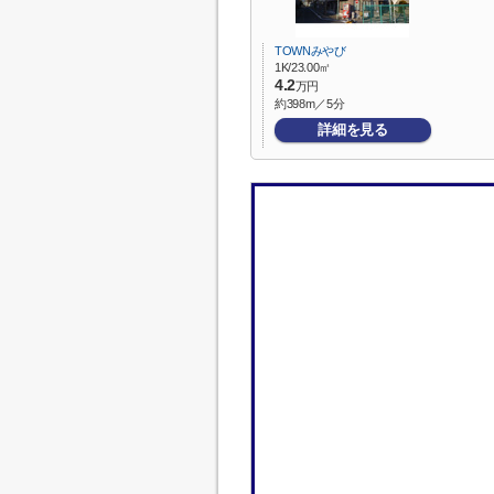
TOWNみやび
1K/23.00㎡
4.2
万円
約398m／5分
詳細を見る