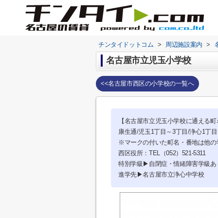
チンタイドットコム
>
周辺施設案内
>
名古屋市立児玉小学校
<<名古屋市西区の小学校の一覧へ
【名古屋市立児玉小学校に通える町
康生通/児玉1丁目～3丁目/浄心1丁目
※マークの付いた町名・番地は他の
西区役所：TEL（052）521-5311
特別学級▶自閉症・情緒障害学級あ
進学先▶名古屋市立浄心中学校