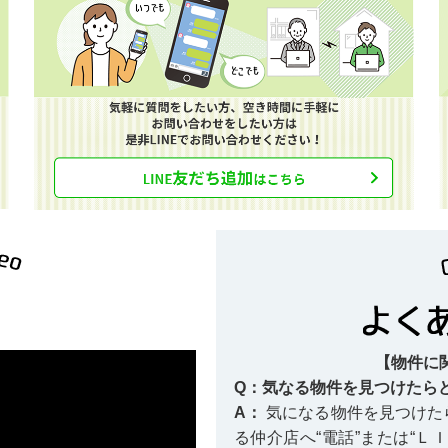
【物件に
Q：気なる物件を見つけたら
A：
気になる物件を見つけた
る仲介店へ“電話”または“Ｌ