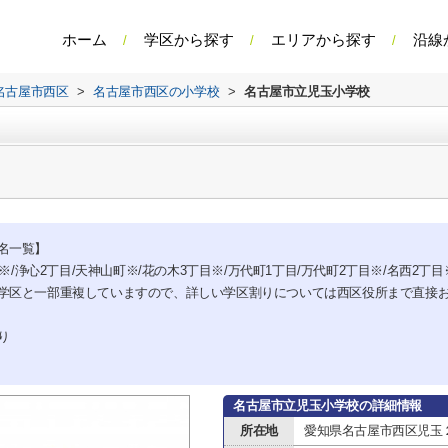
ホーム
学区から探す
エリアから探す
沿線
名古屋市西区
>
名古屋市西区の小学校
>
名古屋市立児玉小学校
名一覧】
※/浄心2丁目/天神山町※/花の木3丁目※/万代町1丁目/万代町2丁目※/名西2丁目
学区と一部重複していますので、詳しい学区割りについては西区役所まで直接
り
名古屋市立児玉小学校の詳細情報
所在地
愛知県名古屋市西区児玉２