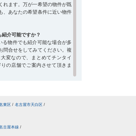
くれます。万が一希望の物件が既
も、あなたの希望条件に近い物件
も紹介可能ですか？
いる物件でも紹介可能な場合が多
お問合せをしてみてください。複
するコラム＞＞
駒方中学校に関
は大変なので、まとめてチンタイ
最寄りの店舗でご案内させて頂きま
借りるコトは可能？
物件は基本的には借りるコトはで
などで新たに賃貸募集の予定があ
名東区
/
名古屋市天白区
/
を載せている仲介店へ詳細を確認
します。
名古屋本線
/
関するQ＆A
】