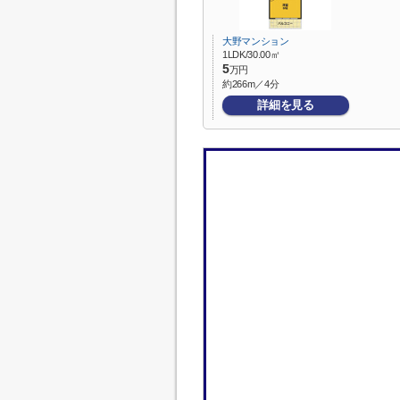
大野マンション
1LDK/30.00㎡
5
万円
約266m／4分
詳細を見る