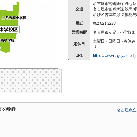
名古屋市営鶴舞線 浄心駅
交通
名古屋市営鶴舞線 浅間町
名鉄名古屋本線 東枇杷島
電話
052-521-2228
営業時間
名古屋市立児玉小学校ま
土曜日・日曜日（春休み
定休日
り）
URL
https://www.nagoya-c.ed.j
くの物件
名古屋市立