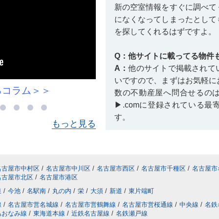
新の空室情報をすぐに調べて
になくなってしまったとして
を探してくれるはずですよ。
Q：他サイトに載ってる物件
A：
他のサイトで掲載されて
いですので、まずはお気軽に
るコラム＞＞
村雲小学校に関
数の不動産屋へ問合せるの
▶.comに登録されている
す。
もっと見る
Q：掲載終了している物件を
A：
掲載が終了している賃貸
きません。しかし、空き予定
名古屋市中村区
/
名古屋市中川区
/
名古屋市西区
/
名古屋市千種区
/
名古屋市
名古屋市北区
/
名古屋市港区
る場合もありますので、情報
してみるコトをおすすめいた
泉
/
今池
/
名駅南
/
丸の内
/
栄
/
大須
/
新道
/
東片端町
線
/
名古屋市営名城線
/
名古屋市営鶴舞線
/
名古屋市営桜通線
/
中央線
/
名鉄
あおなみ線
/
東海道本線
/
近鉄名古屋線
/
名鉄瀬戸線
【
内覧に