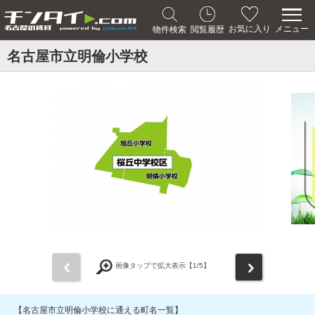
メニュー
お気に入り
物件検索
閲覧履歴
名古屋市立明倫小学校
前
次
画像タップで拡大表示【
1
/5】
【名古屋市立明倫小学校に通える町名一覧】