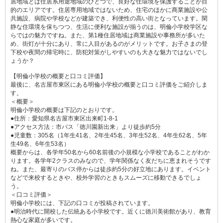
居地域とは住居系用途地域のひとつで、良好な住環境を保護することが目
的のエリアです。住居専用地域ではないため、住宅のほかに商業施設や公
共施設、病院や学校などが建築でき、利便性の高い街となっています。閑
静な住環境を保ちつつ、生活に便利な施設が揃うのは、明倫小学校学区な
らではの魅力ですね。また、第1種住居地域は商業施設や事務所が多いた
め、街灯が十分にあり、常に人目があるのがメリットです。お子さまの登
下校や夜間の帰宅時に、防犯対策がしやすいのも大きな魅力ではないでし
ょうか？
【明倫小学校の概要と口コミ評価】
最後に、名古屋市東区にある明倫小学校の概要と口コミ評価をご紹介しま
す。
＜概要＞
明倫小学校の概要は下記のとおりです。
●住所：愛知県名古屋市東区出来町1-8-1
●アクセス方法：市バス「徳川園新出来」より徒歩約5分
●児童数：305名（1年生41名、2年生45名、3年生52名、4年生62名、5年
生49名、6年生53名）
概要からは、各学年50名から60名前後の小規模な小学校であることがわか
ります。各学年2クラスのみなので、学年関係なく友だちに恵まれそうです
ね。また、最寄りのバス停からは徒歩約5分の好立地にあります。イベント
などで来校するときや、校外学習のときもスムーズに移動できるでしょ
う。
＜口コミ評価＞
明倫小学校には、下記の口コミが投稿されています。
●明治時代に開校した伝統ある小学校です。近くに徳川美術館があり、教育
熱心な家庭が多いです。