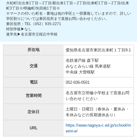
大松町/古出来1丁目～2丁目/新出来1丁目～2丁目/出来町1丁目～2丁目/出来
町3丁目※/明倫町/矢田南1丁目※
※マークの付いた町名・番地は他の学区と一部重複していますので、詳しい
学区割りについては東区役所まで直接お問い合わせください。
東区役所：TEL（052）935-2271
特別学級▶なし
進学先▶名古屋市立桜丘中学校
所在地
愛知県名古屋市東区出来町１丁目8-1
名鉄瀬戸線 森下駅
交通
みなとみらい線 馬車道駅
中央線 大曽根駅
電話
052-936-0501
名古屋市立明倫小学校まで直接お問
営業時間
い合わせください
土曜日・日曜日（春休み・夏休み・
定休日
冬休みなどの長期連休あり）
https://www.nagoya-c.ed.jp/school/m
URL
eirin-e/