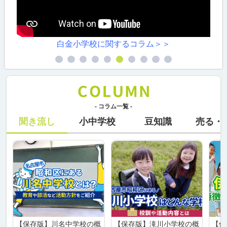
白金小学校に関するコラム＞＞
- コラム一覧 -
聞き流し
小中学校
豆知識
売る・
【保存版】川名中学校の概
【保存版】滝川小学校の概
【保