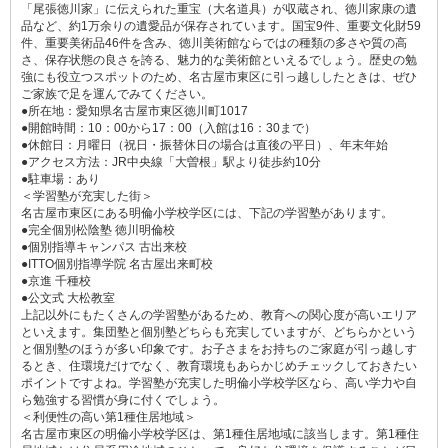
「尾張徳川家」に伝えられた重宝（大名道具）が収蔵され、徳川家康の遺
品など、約1万余りの遺愛品が保存されています。国宝9件、重要文化財59
件、重要美術品46件を含み、徳川美術館ならではの種類の多さや質の高
さ、保存状態の良さを誇る、魅力的な美術館といえるでしょう。歴史の勉
強にも役立つスポットのため、名古屋市東区に引っ越ししたときは、ぜひ
ご家族で足を運んでみてください。
●所在地：愛知県名古屋市東区徳川町1017
●開館時間：10：00から17：00（入館は16：30まで）
●休館日：月曜日（祝日・振替休日の場合は直後の平日）、年末年始
●アクセス方法：JR中央線「大曽根」駅より徒歩約10分
●駐車場：あり
＜学習塾が充実した街＞
名古屋市東区にある明倫小学校学区には、下記の学習塾があります。
●完全個別松陰塾 徳川明倫校
●個別指導キャンパス 古出来校
●ITTO個別指導学院 名古屋出来町校
●京進 千種校
●公文式 大松教室
上記以外にもたくさんの学習塾があるため、教育への関心度が高いエリア
といえます。集団塾と個別塾どちらも充実していますが、どちらかという
と個別塾のほうが多い印象です。お子さまをお持ちのご家庭が引っ越しす
るとき、住環境だけでなく、教育環境もあらかじめチェックしておきたい
ポイントですよね。学習塾が充実した明倫小学校学区なら、高い学力や自
ら勉強する習慣が身に付くでしょう。
＜利便性の高い第1種住居地域＞
名古屋市東区の明倫小学校学区は、第1種住居地域に該当します。第1種住