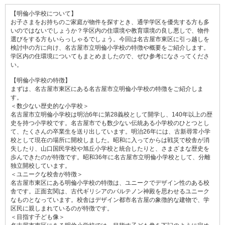
【明倫小学校について】
お子さまをお持ちのご家庭が物件を探すとき、通学学区を優先する方も多
いのではないでしょうか？学区内の住環境や教育環境の良し悪しで、物件
選びをする方もいらっしゃるでしょう。今回は名古屋市東区に引っ越しを
検討中の方に向け、名古屋市立明倫小学校の特徴や概要をご紹介します。
学区内の住環境についてもまとめましたので、ぜひ参考になさってくださ
い。
【明倫小学校の特徴】
まずは、名古屋市東区にある名古屋市立明倫小学校の特徴をご紹介しま
す。
＜数少ない歴史的な小学校＞
名古屋市立明倫小学校は明治6年に第28義校として開学し、140年以上の歴
史を持つ小学校です。名古屋市でも数少ない伝統ある小学校のひとつとし
て、たくさんの卒業生を送り出しています。明治26年には、古新尋常小学
校として現在の場所に開校しました。昭和に入ってからは戦災で校舎が消
失したり、山口国民学校や旭丘小学校と統合したりと、さまざまな歴史を
歩んできたのが特徴です。昭和36年に名古屋市立明倫小学校として、分離
独立開校しています。
＜ユニークな校舎が特徴＞
名古屋市東区にある明倫小学校の特徴は、ユニークでデザイン性のある校
舎です。正面玄関は、古代ギリシアのパルテノン神殿を思わせるユニーク
なものとなっています。校舎はデザイン都市名古屋の象徴的な建物で、学
区民に親しまれているのが特徴です。
＜目指す子ども像＞