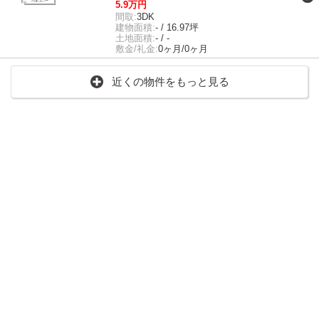
5.9万円
間取:
3DK
建物面積:
- / 16.97坪
土地面積:
- / -
敷金/礼金:
0ヶ月/0ヶ月
近くの物件をもっと見る