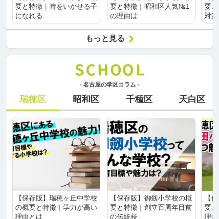
要と特徴｜時をいかせる子
要と特徴｜昭和区人気№1
要と
になれる
の理由は
対策
もっと見る
- 名古屋の学区コラム -
瑞穂区
昭和区
千種区
天白区
【保存版】瑞穂ヶ丘中学校
【保存版】御劔小学校の概
【保
の概要と特徴｜学力が高い
要と特徴｜創立百周年目前
要と
理由とは
の伝統校
理由