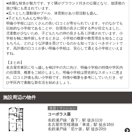
●綺麗な校舎が魅力です。すぐ隣がグラウンド付きの公園となり、放課後の
遊び場にも恵まれています。
●広々とした運動場やプール、体育館があり部活動も盛ん。
●子どもたちみんな仲が良い。
明倫小学校にはたくさんの良い口コミが寄せられています。そのなかでも
伝統的な小学校であることや、住環境の良さに関する声が目立ちました。
児童数が少ないため、子どもたちの仲の良さも高く評価されています。小
学校を軸に物件探しをするときは、小学校の概要や教育理念を知ることは
もちろん、どのような評価を受けているのかも知っておくべきポイントで
す。高評価の口コミが多い明倫小学校は、安心して通える小学校といえま
すね。
【まとめ】
名古屋市東区に引っ越しを検討中の方に向け、明倫小学校の特徴や学区内
の住環境、概要をご紹介しました。明倫小学校は歴史的なスポットに恵ま
れ、口コミ評価も高い小学校です。特徴や概要を参考にしていただき、ぜ
ひ学区内で素敵な新生活を始めましょう。
施設周辺の物件
賃貸｜マンション
コーポラス葵
名鉄瀬戸線「森下」駅 徒歩11分
名古屋市営桜通線「車道」駅 徒歩18分
名鉄瀬戸線「尼ケ坂」駅 徒歩20分