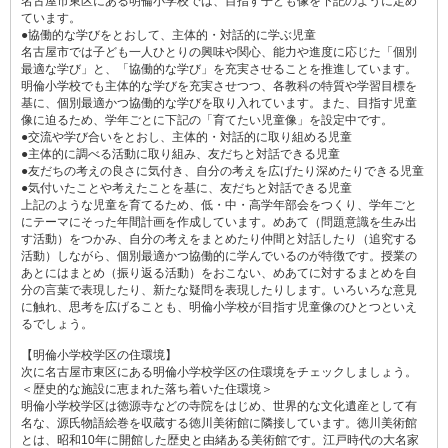
名古屋市東区にある明倫小学校では、目指す子ども像を下記のように定め
ています。
●協働的な学びをとおして、主体的・対話的に学ぶ児童
名古屋市では子ども一人ひとりの興味や関心、能力や進度に応じた「個別
最適な学び」と、「協働的な学び」を充実させることを推進しています。
明倫小学校でも主体的な学びを充実させつつ、各教科の特質や学習目標を
基に、個別最適かつ協働的な学びを取り入れています。また、目指す児童
像に迫るため、学年ごとに下記の「育てたい児童像」を設定中です。
●交流や学び合いをとおし、主体的・対話的に取り組める児童
●主体的に調べる活動に取り組み、友だちと対話できる児童
●友だちの考えの良さに気付き、自分の考えを広げたり深めたりできる児童
●気付いたことや考えたことを基に、友だちと対話できる児童
上記のような児童を育てるため、低・中・高学年部会をつくり、学年ごと
にテーマにそった年間計画を作成しています。めあて（問題意識を生み出
す活動）をつかみ、自分の考えをまとめたり仲間と対話したり（追究する
活動）しながら、個別最適かつ協働的に学んでいるのが特徴です。授業の
あとにはまとめ（振り返る活動）をおこない、めあてに対するまとめを自
分の言葉で表現したり、新たな疑問を表現したりします。いろいろな意見
に触れ、思考を広げることも、明倫小学校が目指す児童像のひとつといえ
るでしょう。
【明倫小学校学区の住環境】
次に名古屋市東区にある明倫小学校学区の住環境をチェックしましょう。
＜歴史的な施設に恵まれた落ち着いた住環境＞
明倫小学校学区は徳源寺などの寺院をはじめ、世界的な文化遺産として有
名な、源氏物語絵巻を収蔵する徳川美術館に隣接しています。徳川美術館
とは、昭和10年に開館した歴史と由緒ある美術館です。江戸時代の大名家