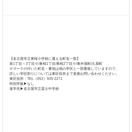
【名古屋市立東桜小学校に通える町名一覧】
泉1丁目～3丁目※/東桜1丁目/東桜2丁目※/東外堀町/久屋町
※マークの付いた町名・番地は他の学区と一部重複していますので、
詳しい学区割りについては東区役所まで直接お問い合わせください。
東区役所：TEL（052）935-2271
特別学級▶なし
進学先▶名古屋市立冨士中学校