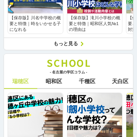
【保存版】川名中学校の概
【保存版】滝川小学校の概
【保
要と特徴｜時をいかせる子
要と特徴｜昭和区人気№1
要と
になれる
の理由は
対策
もっと見る
- 名古屋の学区コラム -
瑞穂区
昭和区
千種区
天白区