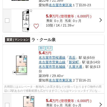
築22年 / 21.39㎡
愛知県
名古屋市東区
泉
１丁目20-23
5.9
万
円
(管理費等：6,000円 )
0ヶ月
0ヶ月
敷金
礼金
10階 / 1K / 21.39㎡
ラ・クール泉
賃貸 | マンション
敷0
礼0
5.4
万円
名古屋市営桜通線
「
高岳
」駅 徒歩5分
名古屋市営東山線
「
新栄町
」駅 徒歩14分
名古屋市営名城線
「
久屋大通
」駅 徒歩13
分
築39年 / 29.40㎡
愛知県
名古屋市東区
泉
２丁目16-21
共用部にはエレベータ・敷地内ごみ置き場などが揃っております◎物件の周
辺に2駅あるので移動範囲も広がります◎こちらはマンションタイプになり
ます◎素敵な景色が堪能できる、地上11階...
5.4
万
円
(管理費等：6,000円 )
0ヶ月
0ヶ月
敷金
礼金