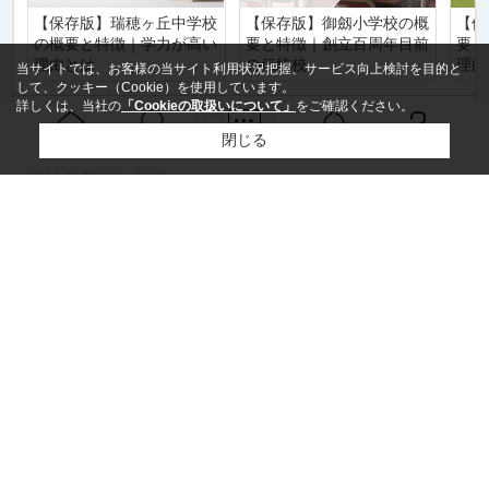
【保存版】瑞穂ヶ丘中学校
【保存版】御劔小学校の概
【保
の概要と特徴｜学力が高い
要と特徴｜創立百周年目前
要と
理由とは
の伝統校
理由
当サイトでは、お客様の当サイト利用状況把握、サービス向上検討を目的と
して、クッキー（Cookie）を使用しています。
詳しくは、当社の
「Cookieの取扱いについて」
をご確認ください。
もっと見る
閉じる
Ｑ＆Ａ
ホーム
問い合せ
物件検索
お知らせ
市区町村から探す
町名から探す
沿線名から探す
駅名から探す