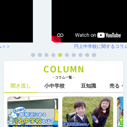
円上中学校に関するコラム＞＞
- コラム一覧 -
聞き流し
小中学校
豆知識
売る・