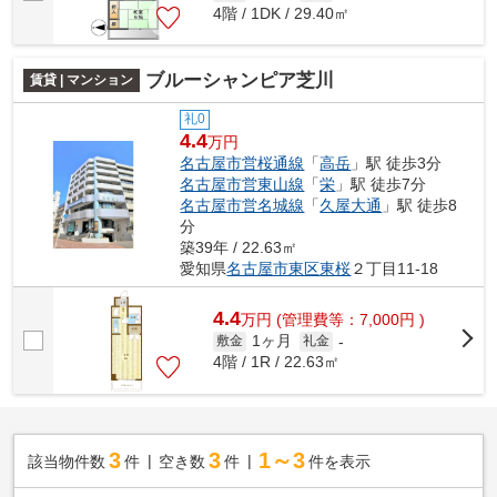
4階 / 1DK / 29.40㎡
ブルーシャンピア芝川
賃貸 | マンション
礼0
4.4
万円
名古屋市営桜通線
「
高岳
」駅 徒歩3分
名古屋市営東山線
「
栄
」駅 徒歩7分
名古屋市営名城線
「
久屋大通
」駅 徒歩8
分
築39年 / 22.63㎡
愛知県
名古屋市東区
東桜
２丁目11-18
4.4
万
円
(管理費等：7,000円 )
1ヶ月
敷金
礼金
-
4階 / 1R / 22.63㎡
3
3
1～3
該当物件数
件
空き数
件
件を表示