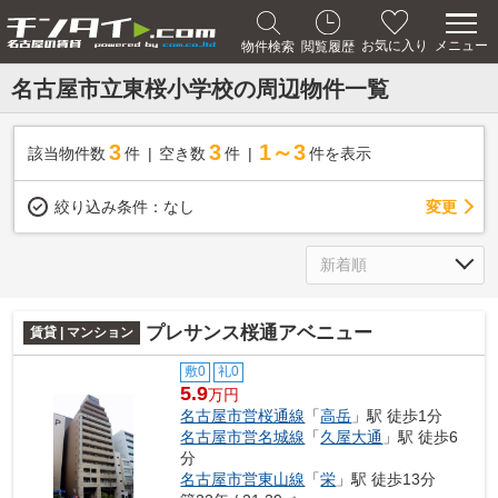
メニュー
お気に入り
物件検索
閲覧履歴
名古屋市立東桜小学校の周辺物件一覧
3
3
1～3
該当物件数
件
空き数
件
件を表示
変更
絞り込み条件：
なし
プレサンス桜通アベニュー
賃貸 | マンション
敷0
礼0
5.9
万円
名古屋市営桜通線
「
高岳
」駅 徒歩1分
名古屋市営名城線
「
久屋大通
」駅 徒歩6
分
名古屋市営東山線
「
栄
」駅 徒歩13分