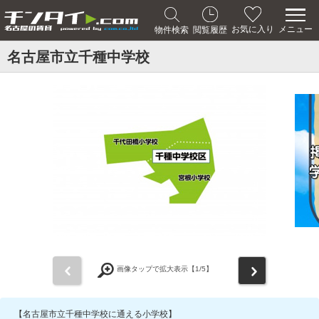
メニュー
お気に入り
物件検索
閲覧履歴
名古屋市立千種中学校
前
次
画像タップで拡大表示【
1
/5】
【名古屋市立千種中学校に通える小学校】