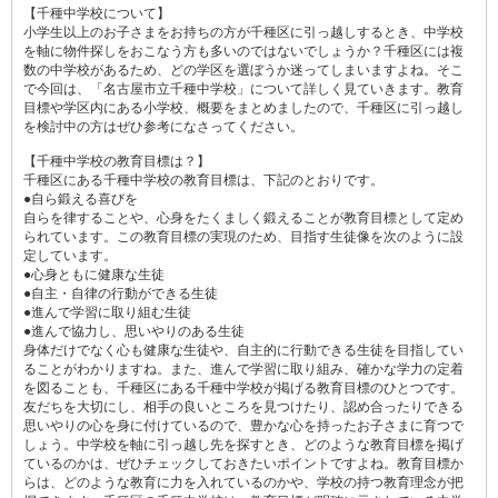
【千種中学校について】
小学生以上のお子さまをお持ちの方が千種区に引っ越しするとき、中学校
を軸に物件探しをおこなう方も多いのではないでしょうか？千種区には複
数の中学校があるため、どの学区を選ぼうか迷ってしまいますよね。そこ
で今回は、「名古屋市立千種中学校」について詳しく見ていきます。教育
目標や学区内にある小学校、概要をまとめましたので、千種区に引っ越し
を検討中の方はぜひ参考になさってください。
【千種中学校の教育目標は？】
千種区にある千種中学校の教育目標は、下記のとおりです。
●自ら鍛える喜びを
自らを律することや、心身をたくましく鍛えることが教育目標として定め
られています。この教育目標の実現のため、目指す生徒像を次のように設
定しています。
●心身ともに健康な生徒
●自主・自律の行動ができる生徒
●進んで学習に取り組む生徒
●進んで協力し、思いやりのある生徒
身体だけでなく心も健康な生徒や、自主的に行動できる生徒を目指してい
ることがわかりますね。また、進んで学習に取り組み、確かな学力の定着
を図ることも、千種区にある千種中学校が掲げる教育目標のひとつです。
友だちを大切にし、相手の良いところを見つけたり、認め合ったりできる
思いやりの心を身に付けているので、豊かな心を持ったお子さまに育つで
しょう。中学校を軸に引っ越し先を探すとき、どのような教育目標を掲げ
ているのかは、ぜひチェックしておきたいポイントですよね。教育目標か
らは、どのような教育に力を入れているのかや、学校の持つ教育理念が把