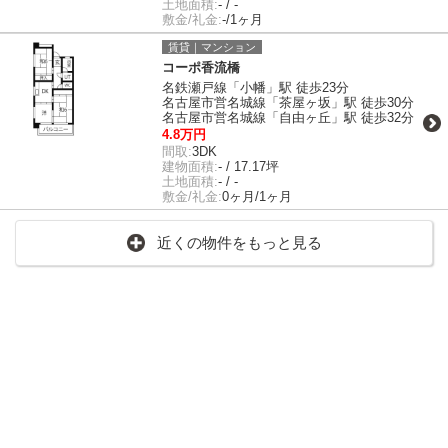
土地面積:
- / -
敷金/礼金:
-/1ヶ月
賃貸｜マンション
コーポ香流橋
名鉄瀬戸線「小幡」駅 徒歩23分
名古屋市営名城線「茶屋ヶ坂」駅 徒歩30分
名古屋市営名城線「自由ヶ丘」駅 徒歩32分
4.8万円
間取:
3DK
建物面積:
- / 17.17坪
土地面積:
- / -
敷金/礼金:
0ヶ月/1ヶ月
近くの物件をもっと見る