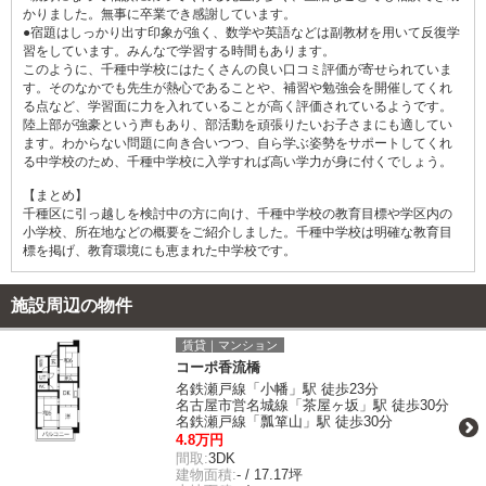
かりました。無事に卒業でき感謝しています。
●宿題はしっかり出す印象が強く、数学や英語などは副教材を用いて反復学
習をしています。みんなで学習する時間もあります。
このように、千種中学校にはたくさんの良い口コミ評価が寄せられていま
す。そのなかでも先生が熱心であることや、補習や勉強会を開催してくれ
る点など、学習面に力を入れていることが高く評価されているようです。
陸上部が強豪という声もあり、部活動を頑張りたいお子さまにも適してい
ます。わからない問題に向き合いつつ、自ら学ぶ姿勢をサポートしてくれ
る中学校のため、千種中学校に入学すれば高い学力が身に付くでしょう。
【まとめ】
千種区に引っ越しを検討中の方に向け、千種中学校の教育目標や学区内の
小学校、所在地などの概要をご紹介しました。千種中学校は明確な教育目
標を掲げ、教育環境にも恵まれた中学校です。
施設周辺の物件
賃貸｜マンション
コーポ香流橋
名鉄瀬戸線「小幡」駅 徒歩23分
名古屋市営名城線「茶屋ヶ坂」駅 徒歩30分
名鉄瀬戸線「瓢箪山」駅 徒歩30分
4.8万円
間取:
3DK
建物面積:
- / 17.17坪