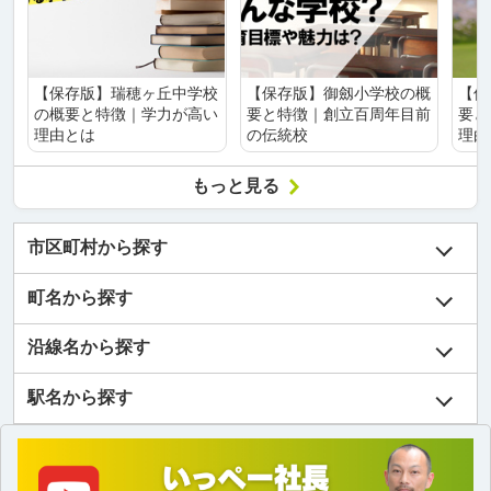
【保存版】瑞穂ヶ丘中学校
【保存版】御劔小学校の概
【保
の概要と特徴｜学力が高い
要と特徴｜創立百周年目前
要と
理由とは
の伝統校
理由
もっと見る
市区町村から探す
町名から探す
沿線名から探す
駅名から探す