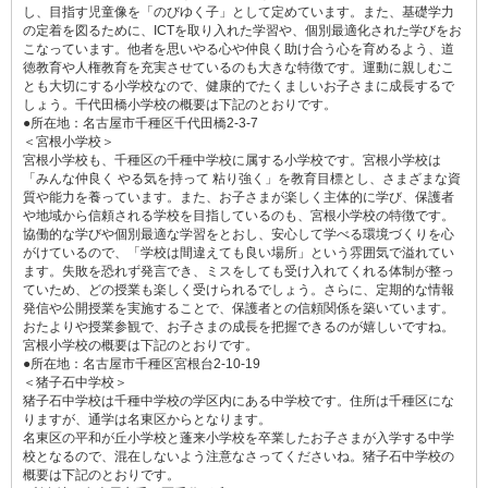
し、目指す児童像を「のびゆく子」として定めています。また、基礎学力
の定着を図るために、ICTを取り入れた学習や、個別最適化された学びをお
こなっています。他者を思いやる心や仲良く助け合う心を育めるよう、道
徳教育や人権教育を充実させているのも大きな特徴です。運動に親しむこ
とも大切にする小学校なので、健康的でたくましいお子さまに成長するで
しょう。千代田橋小学校の概要は下記のとおりです。
●所在地：名古屋市千種区千代田橋2-3-7
＜宮根小学校＞
宮根小学校も、千種区の千種中学校に属する小学校です。宮根小学校は
「みんな仲良く やる気を持って 粘り強く」を教育目標とし、さまざまな資
質や能力を養っています。また、お子さまが楽しく主体的に学び、保護者
や地域から信頼される学校を目指しているのも、宮根小学校の特徴です。
協働的な学びや個別最適な学習をとおし、安心して学べる環境づくりを心
がけているので、「学校は間違えても良い場所」という雰囲気で溢れてい
ます。失敗を恐れず発言でき、ミスをしても受け入れてくれる体制が整っ
ていため、どの授業も楽しく受けられるでしょう。さらに、定期的な情報
発信や公開授業を実施することで、保護者との信頼関係を築いています。
おたよりや授業参観で、お子さまの成長を把握できるのが嬉しいですね。
宮根小学校の概要は下記のとおりです。
●所在地：名古屋市千種区宮根台2-10-19
＜猪子石中学校＞
猪子石中学校は千種中学校の学区内にある中学校です。住所は千種区にな
りますが、通学は名東区からとなります。
名東区の平和が丘小学校と蓬来小学校を卒業したお子さまが入学する中学
校となるので、混在しないよう注意なさってくださいね。猪子石中学校の
概要は下記のとおりです。