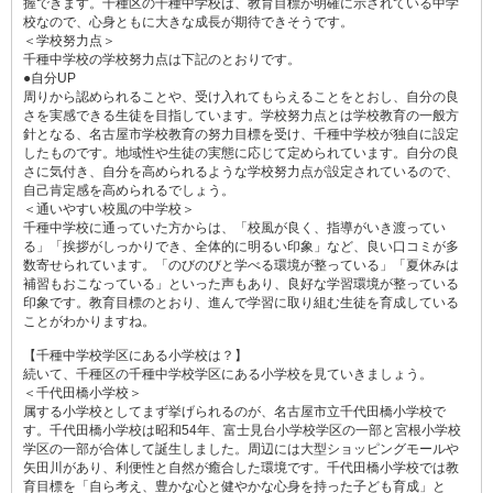
握できます。千種区の千種中学校は、教育目標が明確に示されている中学
校なので、心身ともに大きな成長が期待できそうです。
＜学校努力点＞
千種中学校の学校努力点は下記のとおりです。
●自分UP
周りから認められることや、受け入れてもらえることをとおし、自分の良
さを実感できる生徒を目指しています。学校努力点とは学校教育の一般方
針となる、名古屋市学校教育の努力目標を受け、千種中学校が独自に設定
したものです。地域性や生徒の実態に応じて定められています。自分の良
さに気付き、自分を高められるような学校努力点が設定されているので、
自己肯定感を高められるでしょう。
＜通いやすい校風の中学校＞
千種中学校に通っていた方からは、「校風が良く、指導がいき渡ってい
る」「挨拶がしっかりでき、全体的に明るい印象」など、良い口コミが多
数寄せられています。「のびのびと学べる環境が整っている」「夏休みは
補習もおこなっている」といった声もあり、良好な学習環境が整っている
印象です。教育目標のとおり、進んで学習に取り組む生徒を育成している
ことがわかりますね。
【千種中学校学区にある小学校は？】
続いて、千種区の千種中学校学区にある小学校を見ていきましょう。
＜千代田橋小学校＞
属する小学校としてまず挙げられるのが、名古屋市立千代田橋小学校で
す。千代田橋小学校は昭和54年、富士見台小学校学区の一部と宮根小学校
学区の一部が合体して誕生しました。周辺には大型ショッピングモールや
矢田川があり、利便性と自然が癒合した環境です。千代田橋小学校では教
育目標を「自ら考え、豊かな心と健やかな心身を持った子ども育成」と