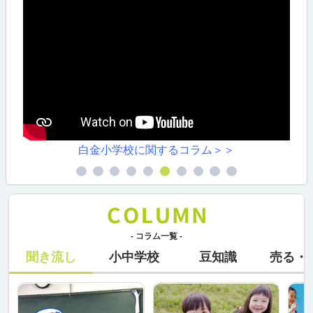
白金小学校に関するコラム＞＞
- コラム一覧 -
聞き流し
小中学校
豆知識
売る・