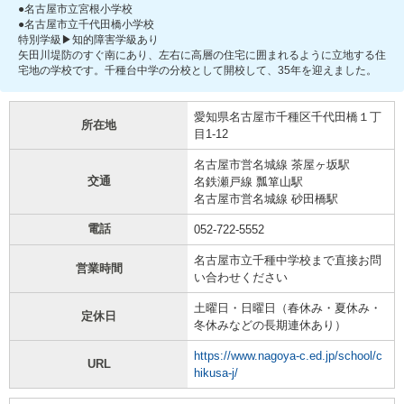
●名古屋市立宮根小学校
●名古屋市立千代田橋小学校
特別学級▶知的障害学級あり
矢田川堤防のすぐ南にあり、左右に高層の住宅に囲まれるように立地する住
宅地の学校です。千種台中学の分校として開校して、35年を迎えました。
愛知県名古屋市千種区千代田橋１丁
所在地
目1-12
名古屋市営名城線 茶屋ヶ坂駅
交通
名鉄瀬戸線 瓢箪山駅
名古屋市営名城線 砂田橋駅
電話
052-722-5552
名古屋市立千種中学校まで直接お問
営業時間
い合わせください
土曜日・日曜日（春休み・夏休み・
定休日
冬休みなどの長期連休あり）
https://www.nagoya-c.ed.jp/school/c
URL
hikusa-j/