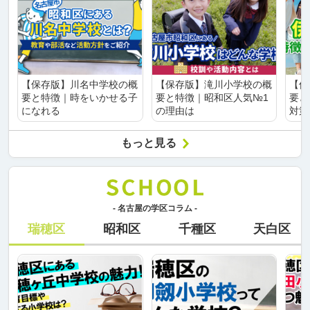
【保存版】川名中学校の概
【保存版】滝川小学校の概
【保
要と特徴｜時をいかせる子
要と特徴｜昭和区人気№1
要と
になれる
の理由は
対策
もっと見る
- 名古屋の学区コラム -
瑞穂区
昭和区
千種区
天白区