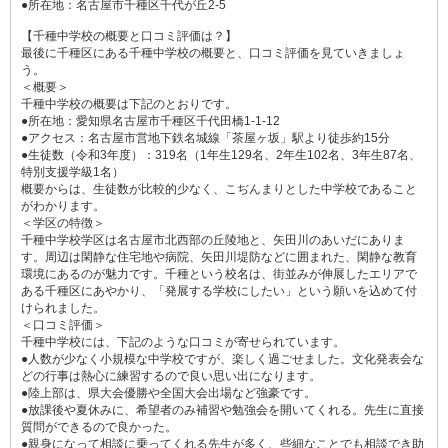
●所在地：名古屋市千種区千代が丘2-5
【千種中学校の概要と口コミ評価は？】
最後に千種区にある千種中学校の概要と、口コミ評価を見ていきましょ
う。
＜概要＞
千種中学校の概要は下記のとおりです。
●所在地：愛知県名古屋市千種区千代田橋1-1-12
●アクセス：名古屋市営地下鉄名城線「茶屋ヶ坂」駅より徒歩約15分
●生徒数（令和3年度）：319名（1年生129名、2年生102名、3年生87名、
特別支援学級1名）
概要からは、生徒数が比較的少なく、こぢんまりとした中学校であること
がわかります。
＜学区の特徴＞
千種中学校学区は名古屋市北西部の丘陵地と、矢田川のあいだにありま
す。周辺は閑静な住宅地や病院、矢田川堤防などに囲まれた、閑静な教育
環境にあるのが魅力です。千種という校名は、街並みが伸展したエリアで
ある千種区にあやかり、「発展する学校にしたい」という願いを込めて付
けられました。
＜口コミ評価＞
千種中学校には、下記のような口コミが寄せられています。
●人数が少なく小規模な中学校ですが、楽しく過ごせました。文化発表会な
どの行事は熱心に練習するので良い思い出になります。
●陸上部は、県大会優勝や全国大会出場など強豪です。
●放課後や夏休みに、希望者のみ補習や勉強会を開いてくれる。先生に直接
質問ができるので良かった。
●親身になって相談に乗ってくれる先生が多く、些細なことでも相談でき助