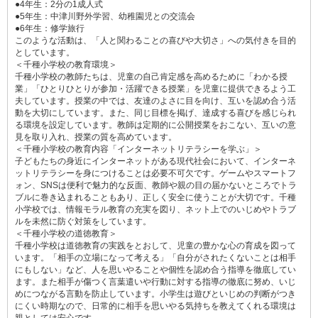
●4年生：2分の1成人式
●5年生：中津川野外学習、幼稚園児との交流会
●6年生：修学旅行
このような活動は、「人と関わることの喜びや大切さ」への気付きを目的
としています。
＜千種小学校の教育環境＞
千種小学校の教師たちは、児童の自己肯定感を高めるために「わかる授
業」「ひとりひとりが参加・活躍できる授業」を児童に提供できるよう工
夫しています。授業の中では、友達のよさに目を向け、互いを認め合う活
動を大切にしています。また、同じ目標を掲げ、達成する喜びを感じられ
る環境を設定しています。教師は定期的に公開授業をおこない、互いの意
見を取り入れ、授業の質を高めています。
＜千種小学校の教育内容「インターネットリテラシーを学ぶ」＞
子どもたちの身近にインターネットがある現代社会において、インターネ
ットリテラシーを身につけることは必要不可欠です。ゲームやスマートフ
ォン、SNSは便利で魅力的な反面、教師や親の目の届かないところでトラ
ブルに巻き込まれることもあり、正しく安全に使うことが大切です。千種
小学校では、情報モラル教育の充実を図り、ネット上でのいじめやトラブ
ルを未然に防ぐ対策をしています。
＜千種小学校の道徳教育＞
千種小学校は道徳教育の実践をとおして、児童の豊かな心の育成を図って
います。「相手の立場になって考える」「自分がされたくないことは相手
にもしない」など、人を思いやることや個性を認め合う指導を徹底してい
ます。また相手が傷つく言葉遣いや行動に対する指導の徹底に努め、いじ
めにつながる言動を防止しています。小学生は遊びといじめの判断がつき
にくい時期なので、日常的に相手を思いやる気持ちを教えてくれる環境は
親としては安心です。