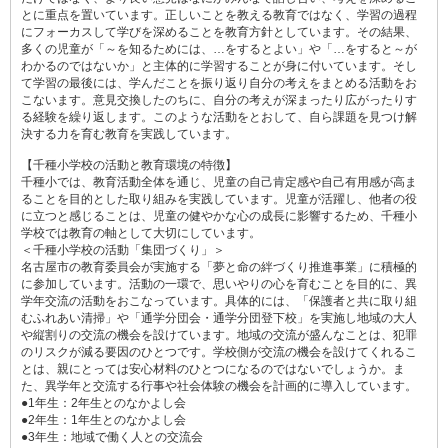
とに重点を置いています。正しいことを教える教育ではなく、学習の過程
にフォーカスして学びを深めることを教育方針としています。その結果、
多くの児童が「～を知るためには、…をするとよい」や「…をすると～が
わかるのではないか」と主体的に学習することが身に付いています。そし
て学習の最後には、学んだことを振り返り自分の考えをまとめる活動をお
こないます。意見交換したのちに、自分の考えが深まったり広がったりす
る経験を繰り返します。このような活動をとおして、自ら課題を見つけ解
決する力を育む教育を実践しています。
【千種小学校の活動と教育環境の特徴】
千種小では、教育活動全体を通じ、児童の自己肯定感や自己有用感が高ま
ることを目的とした取り組みを実践しています。児童が活躍し、他者の役
に立つと感じることは、児童の健やかな心の成長に影響するため、千種小
学校では教育の軸として大切にしています。
＜千種小学校の活動「集団づくり」＞
名古屋市の教育委員会が実施する「夢と命の絆づくり推進事業」に積極的
に参加しています。活動の一環で、思いやりの心を育むことを目的に、異
学年交流の活動をおこなっています。具体的には、「保護者と共に取り組
むふれあい清掃」や「通学分団会・通学分団登下校」を実施し地域の大人
や縦割りの交流の機会を設けています。地域の交流が盛んなことは、犯罪
のリスクが減る要因のひとつです。学校側が交流の機会を設けてくれるこ
とは、親にとっては安心材料のひとつになるのではないでしょうか。ま
た、異学年と交流する行事や社会体験の機会を計画的に導入しています。
●1年生：2年生とのなかよし会
●2年生：1年生とのなかよし会
●3年生：地域で働く人との交流会