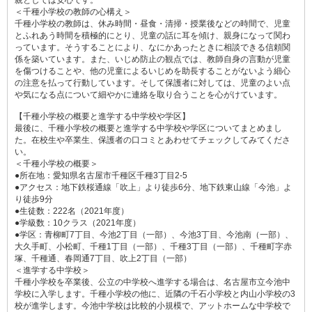
＜千種小学校の教師の心構え＞
千種小学校の教師は、休み時間・昼食・清掃・授業後などの時間で、児童
とふれあう時間を積極的にとり、児童の話に耳を傾け、親身になって関わ
っています。そうすることにより、なにかあったときに相談できる信頼関
係を築いています。また、いじめ防止の観点では、教師自身の言動が児童
を傷つけることや、他の児童によるいじめを助長することがないよう細心
の注意を払って行動しています。そして保護者に対しては、児童のよい点
や気になる点について細やかに連絡を取り合うことを心がけています。
【千種小学校の概要と進学する中学校や学区】
最後に、千種小学校の概要と進学する中学校や学区についてまとめまし
た。在校生や卒業生、保護者の口コミとあわせてチェックしてみてくださ
い。
＜千種小学校の概要＞
●所在地：愛知県名古屋市千種区千種3丁目2-5
●アクセス：地下鉄桜通線「吹上」より徒歩6分、地下鉄東山線「今池」よ
り徒歩9分
●生徒数：222名（2021年度）
●学級数：10クラス（2021年度）
●学区：青柳町7丁目、今池2丁目（一部）、今池3丁目、今池南（一部）、
大久手町、小松町、千種1丁目（一部）、千種3丁目（一部）、千種町字赤
塚、千種通、春岡通7丁目、吹上2丁目（一部）
＜進学する中学校＞
千種小学校を卒業後、公立の中学校へ進学する場合は、名古屋市立今池中
学校に入学します。千種小学校の他に、近隣の千石小学校と内山小学校の3
校が進学します。今池中学校は比較的小規模で、アットホームな中学校で