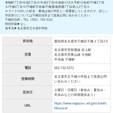
青柳町7丁目/今池2丁目※/今池3丁目/今池南※/大久手町/小松町/千種1丁目
※/千種3丁目※/千種町字赤塚/千種通/春岡通7丁目/吹上2丁目※
※マークの付いた町名・番地は他の学区と一部重複していますので、詳しい
学区割りについては千種区役所まで直接お問い合わせください。
千種区役所：TEL（052）762-3111
特別学級▶なし
進学先▶名古屋市立今池中学校
所在地
愛知県名古屋市千種区千種３丁目2-5
名古屋市営桜通線 吹上駅
交通
名古屋市営東山線 今池駅
中央線 千種駅
電話
052-732-5371
名古屋市立千種小学校まで直接お問
営業時間
い合わせください
土曜日・日曜日（春休み・夏休み・
定休日
冬休みなどの長期連休あり）
https://www.nagoya-c.ed.jp/school/c
URL
hikusa-e/