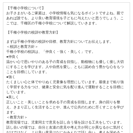
【千種小学校について】
お子さまがいるご家庭は、小学校情報も気になるポイントですよね。親で
あれば誰でも、より良い教育環境を子どもに与えたいと思うでしょう。こ
こでは、千種区の千種小学校について解説していきます。
【千種小学校の校訓や教育方針】
まずは千種小学校の校訓や目標、教育方針についてお伝えします。
＜校訓と教育方針＞
千種小学校の校訓は、「仲良く・強く・美しく」です。
●仲良く
温かい心で思いやりのある子の育成を目指し、動植物にも優しく接し大切
にすることを学びます。人や自然を愛し、ともに認め合う豊かな心をもつ
ことを目標にしています。
●強く
たくましい心と体でやりぬく児童像を理想にしています。最後まで粘り強
く学習する力をつけ、健康と安全に気を配り進んで運動することを目標に
しています。
●美しく
正しいこと・美しいことを求める子の育成を目指します。身の回りを整
え、きまり正しく生活することや、進んで公共のために尽くすことを学び
ます。
＜教育方針＞
教育現場では、児童同士で意見を話し合う場を設ける工夫をしています。
話し合いの場では、自分と友達の意見や考え方が同じか異なるかに気付く
だけではなく、より良い意見はなにかみんなで話し合い、考えを深めるこ