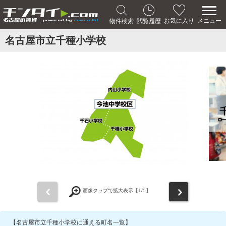
メニュー
お気に入り
物件検索
閲覧履歴
名古屋市立千種小学校
前
次
画像タップで拡大表示【
1
/5】
【名古屋市立千種小学校に通える町名一覧】