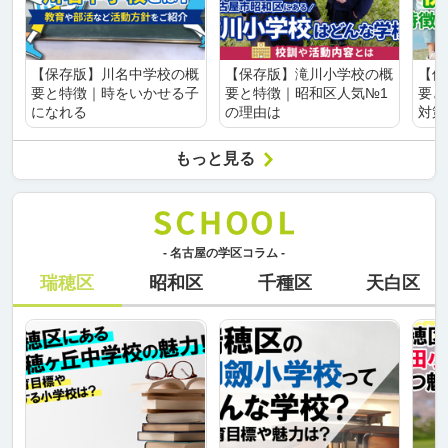
【保存版】川名中学校の概
【保存版】滝川小学校の概
【保
要と特徴｜時をいかせる子
要と特徴｜昭和区人気№1
要と
になれる
の理由は
対策
もっと見る
- 名古屋の学区コラム -
瑞穂区
昭和区
千種区
天白区