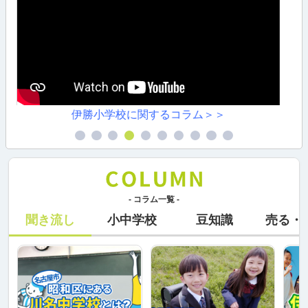
川原小学校に関するコラム＞＞
- コラム一覧 -
聞き流し
小中学校
豆知識
売る・