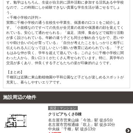
す。勉学はもちろん、生徒が自主的に課外活動に参加する活気ある中学校
なので、この時期にしか経験できない貴重な学生生活が過ごせるでしょ
う。
＜千種小学校の評判＞
実際に千種小学校の通う在校生や卒業生、保護者の口コミをご紹介しま
す。「小規模なのですべての先生が全児童の名前や保護者の顔を覚えてく
れている。安心して通わせられる」「遠足、清掃、集会などで縦割り活動
が多く設けられている。年齢の違う子ども同士が触れ合うなかで、思いや
りや助け合いの心が育っている」「自分が考えたことをしっかりと相手に
伝えられる人になってほしいという願いが教育に込められている」「子ど
もはみな仲が良く、学年を超えて遊んでいる」このように千種小学校に関
わった人から、良い口コミがたくさん寄せられています。特に、異学年の
交流が多くあり、仲良くする子どもたちの姿が印象的のようです。
【まとめ】
千種区は近隣に東山動植物園や平和公園など子どもが楽しめるスポットが
充実し、暮らしやすいエリアです。
施設周辺の物件
賃貸｜マンション
クリビアちくさB棟
名古屋市営東山線「今池」駅 徒歩5分
名古屋市営桜通線「吹上」駅 徒歩10分
中央線「千種」駅 徒歩13分