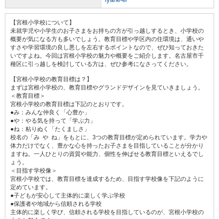
【宮根小学校について】
未就学児や小学生のお子さまをお持ちの方が引っ越しするとき、小学校の
概要が気になる方も多いでしょう。教育目標や学区内の住環境は、通いや
すさや学習環境の良し悪しを左右するポイントなので、ぜひ知っておきた
いですよね。今回は宮根小学校の魅力や概要をご紹介します。名古屋市千
種区に引っ越しを検討している方は、ぜひ参考になさってください。
【宮根小学校の教育目標は？】
まずは宮根小学校の、教育目標やグランドデザインを見ていきましょう。
＜教育目標＞
宮根小学校の教育目標は下記のとおりです。
●み：みんな仲良く「心豊か」
●や：やる気を持って「学ぶ力」
●ね：粘りぬく「たくましさ」
校名の「み や ね」をもとに、3つの教育目標が定められています。学力や
体力だけでなく、豊かな心を持ったお子さまを目指していることが分かり
ますね。一人ひとりの資質や能力、個性を伸ばせる教育目標といえるでし
ょう。
＜目指す学校像＞
宮根小学校では、教育目標を達成するため、目指す学校像を下記のように
定めています。
●子どもが安心して主体的に楽しく学ぶ学校
●保護者や地域から信頼される学校
主体的に楽しく学び、信頼される学校を目指しているのが、宮根小学校の