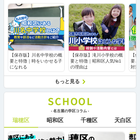
【保存版】川名中学校の概
【保存版】滝川小学校の概
【保
要と特徴｜時をいかせる子
要と特徴｜昭和区人気№1
要と
になれる
の理由は
対策
もっと見る
- 名古屋の学区コラム -
瑞穂区
昭和区
千種区
天白区