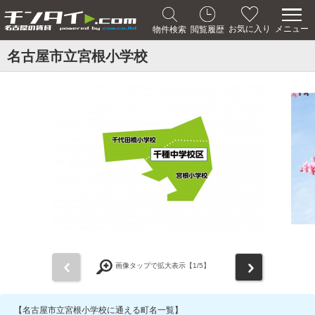
メニュー
お気に入り
物件検索
閲覧履歴
名古屋市立宮根小学校
前
次
画像タップで拡大表示【
1
/5】
【名古屋市立宮根小学校に通える町名一覧】