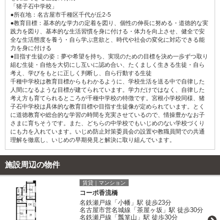
「猪子石中学校」
●所在地：名古屋市千種区千代が丘2-5
●教育目標：基本的な学力の定着を図り、個性の伸長に努める・道徳的な実
践力を図り、基本的な生活習慣を身に付ける・体力を向上させ、健全で安
全な生活態度を養う・自ら学ぶ意欲と、時代や社会の変化に対応できる能
力を身に付ける
●目指す生徒の姿：夢や希望を持ち、実現のための目標を決め一歩ずつ取り
組む生徒・自他を大切にし互いに認め合い、たくましく生きる生徒・自ら
考え、学びをもとに正しく判断し、自ら行動する生徒
千種中学校は教育目標からもわかるように、学校生活を送る中で自律した
人間になるような目標が建てられています。学力だけではなく、自律した
考え方も育てられるところが千種中学校の特徴です。宮根小学校同様、猪
子石中学校は具体的な教育目標や目指す生徒像が定められています。とく
に道徳教育や総合的な学習の時間を充実させているので、情操豊かなお子
さまに育ちそうです。また、どちらの中学校でもいじめのない学校づくり
にも力を入れています。いじめ防止対策委員会の設置や教職員間での共通
理解を徹底し、いじめの早期発見と解決に取り組んでいます。
施設周辺の物件
賃貸｜マンション
コーポ香流橋
名鉄瀬戸線「小幡」駅 徒歩23分
名古屋市営名城線「茶屋ヶ坂」駅 徒歩30分
名鉄瀬戸線「瓢箪山」駅 徒歩30分