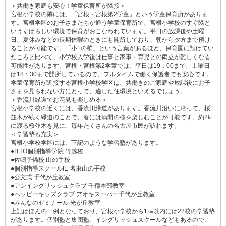
＜共働き家庭も安心！学童保育所が隣接＞
宮根小学校の隣には、「宮根・宮根第2学童」という学童保育所がありま
す。宮根学区のお子さまたちが通う学童保育所で、宮根小学校のすぐ隣と
いうすばらしい環境で保育がおこなわれています。平日の放課後や土曜
日、夏休みなどの長期休暇のときにも開所しており、朝から夕方まで預け
ることが可能です。「小1の壁」という言葉があるほど、保育園に預けてい
たころと比べて、小学校入学後は仕事と家事・育児との両立が難しくなる
可能性があります。宮根・宮根第2学童では、平日は19：00まで、土曜日
は18：30まで開所しているので、フルタイムで働く保護者でも安心です。
学童保育所が近接する宮根小学校学区は、共働きのご家庭や放課後にお子
さまを見られない方にとって、適した住環境といえるでしょう。
＜香流川緑道でお花見も楽しめる＞
宮根小学校の近くには、香流川緑道があります。香流川沿いに沿って、桜
並木が続く緑道のことで、春には満開の桜を楽しむことが可能です。約2㎞
に渡る桜並木を見に、毎年たくさんの名古屋市民が訪れます。
＜学習塾も充実＞
宮根小学校学区には、下記のような学習塾があります。
●ITTO個別指導学院 竹越校
●佐鳴予備校 山の手校
●個別指導スクールIE 名東山の手校
●公文式 千代が丘教室
●アンイングリッシュクラブ 千種本部教室
●ペッピーキッズクラブ アオキスーパー千代が丘教室
●みんなのゼミナール 光が丘教室
上記はほんの一例となっており、宮根小学校から1㎞以内には22校の学習塾
があります。個別塾と集団塾、イングリッシュスクールなどもあるので、