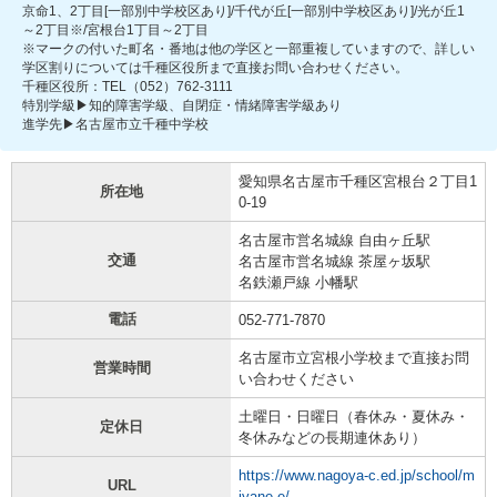
京命1、2丁目[一部別中学校区あり]/千代が丘[一部別中学校区あり]/光が丘1
～2丁目※/宮根台1丁目～2丁目
※マークの付いた町名・番地は他の学区と一部重複していますので、詳しい
学区割りについては千種区役所まで直接お問い合わせください。
千種区役所：TEL（052）762-3111
特別学級▶知的障害学級、自閉症・情緒障害学級あり
進学先▶名古屋市立千種中学校
愛知県名古屋市千種区宮根台２丁目1
所在地
0-19
名古屋市営名城線 自由ヶ丘駅
交通
名古屋市営名城線 茶屋ヶ坂駅
名鉄瀬戸線 小幡駅
電話
052-771-7870
名古屋市立宮根小学校まで直接お問
営業時間
い合わせください
土曜日・日曜日（春休み・夏休み・
定休日
冬休みなどの長期連休あり）
https://www.nagoya-c.ed.jp/school/m
URL
iyane-e/