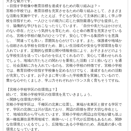
大きな魅力です。
＜目指す学校像や教育目標を達成するための取り組みは？＞
宮根小学校では、教育目標を充実させるための取り組みとして、さまざま
な活動を実施中です。たとえば、子どもが安心して主体的に楽しく学ぶ学
校を目指すため、一人ひとりの能力に応じた個別最適な学びを提供した
り、協働的な学びをおこなったりしています。「自分や友だちはかけがえ
のない存在」だという気持ちを育むため、心と命の教育を充実させている
のも、宮根小学校の魅力のひとつです。安心して学べる集団作りを意識
し、「間違っても良い」雰囲気を心がけています。また、保護者や地域か
ら信頼される学校を目指すため、新しい生活様式や安全な学習環境を取り
入れています。定期的な授業公開や情報発信により、お子さまがどのよう
な学校生活を送っているのかを伝えてくれるので、安心して通わせられる
でしょう。地域の方たちとの関わりを重視した活動（ゴミ拾いなど）を通
じ、社会貢献に力を入れているのも、宮根小学校の特徴です。宮根小学校
では、教育目標や目指す学校像を定めるだけでなく、達成するための活動
が充実しています。お子さまに寄り添った学校教育を実施しているので、
豊かな心やたくましさ、学ぶ力それぞれがバランス良く育ちそうですね。
【宮根小学校学区の住環境は？】
続いて、宮根小学校学区の住環境を見ていきましょう。
＜閑静な住環境の学区＞
宮根小学校学区は、千種区の北東に位置し、東端が名東区と接する学区で
す。学区の北側には川が流れており、周辺の田畑を潤す大切な存在とし
て、地域住民から守られています。宮根小学校の周辺は住宅地が建ち並ぶ
第一種低層住居専用地域で、南側へいくと千代が丘団地もあるため、閑静
な住環境といえるでしょう。丘陵地にある小学校のため、高低差の多い住
環境となっています。