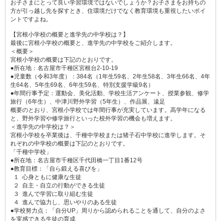
お子さまにとって良い学習環境ではないでしょうか？お子さまをお持ちの
方が引っ越し先を探すとき、住環境だけでなく教育環境も重視したいポイ
ントですよね。
【宮根小学校の概要と進学先の中学校は？】
最後に宮根小学校の概要と、進学先の中学校をご紹介します。
＜概要＞
宮根小学校の概要は下記のとおりです。
●所在地：名古屋市千種区宮根台2-10-19
●児童数（令和3年度）：384名（1年生59名、2年生58名、3年生66名、4年
生64名、5年生69名、6年生59名、特別支援学級9名）
●年間行事予定：運動会、美化活動、学校生活アンケート、授業参観、修学
旅行（6年生）、中津川野外学習（5年生）、作品展、遠足
概要のとおり、宮根小学校では年間行事が充実しています。高学年になる
と、野外学習や修学旅行といった校外学習の機会も増えます。
＜進学先の中学校は？＞
宮根小学校を卒業後は、千種中学校または猪子石中学校に進学します。そ
れぞれの中学校の概要は下記のとおりです。
「千種中学校」
●所在地：名古屋市千種区千代田橋一丁目1番12号
●教育目標：「自ら鍛える喜びを」
１ 心身ともに健康な生徒
２ 自主・自立の行動ができる生徒
３ 進んで学習に取り組む生徒
４ 進んで協力し、思いやりのある生徒
●学校努力点：「自分UP」周りから認められることを通して、自分のよさ
を実感できる生徒の育成