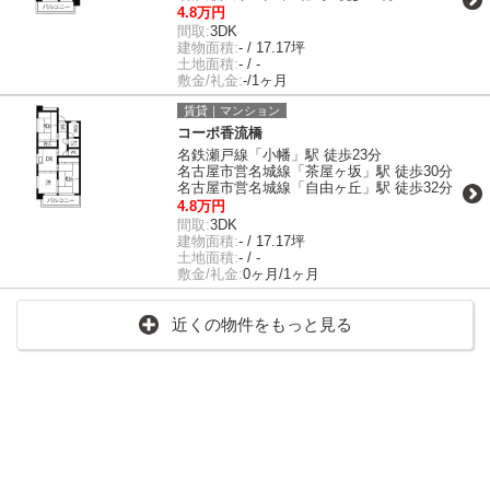
4.8万円
間取:
3DK
建物面積:
- / 17.17坪
土地面積:
- / -
敷金/礼金:
-/1ヶ月
賃貸｜マンション
コーポ香流橋
名鉄瀬戸線「小幡」駅 徒歩23分
名古屋市営名城線「茶屋ヶ坂」駅 徒歩30分
名古屋市営名城線「自由ヶ丘」駅 徒歩32分
4.8万円
間取:
3DK
建物面積:
- / 17.17坪
土地面積:
- / -
敷金/礼金:
0ヶ月/1ヶ月
近くの物件をもっと見る