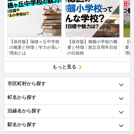
【保存版】瑞穂ヶ丘中学校
【保存版】御劔小学校の概
【保
の概要と特徴｜学力が高い
要と特徴｜創立百周年目前
要と
理由とは
の伝統校
理由
もっと見る
市区町村から探す
町名から探す
沿線名から探す
駅名から探す