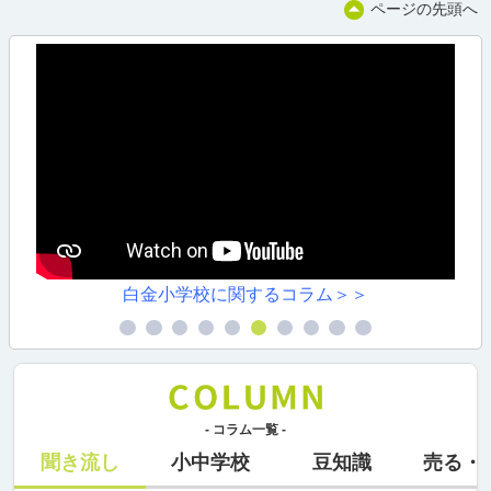
ページの先頭へ
白金小学校に関するコラム＞＞
- コラム一覧 -
聞き流し
小中学校
豆知識
売る・