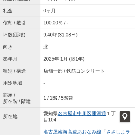
礼金
0ヶ月
償却 / 敷引
100.00％ / -
坪数(面積)
9.40坪(31.08㎡)
向き
北
築年月
2025年 1月 (築1年)
種別 / 構造
店舗一部 / 鉄筋コンクリート
用途地域
-
部屋 /
1 / 1階 / 5階建
所在階 / 階建
愛知県
名古屋市中川区
運河通
１丁
所在地
目104
名古屋臨海高速あおなみ線
「
ささしまラ