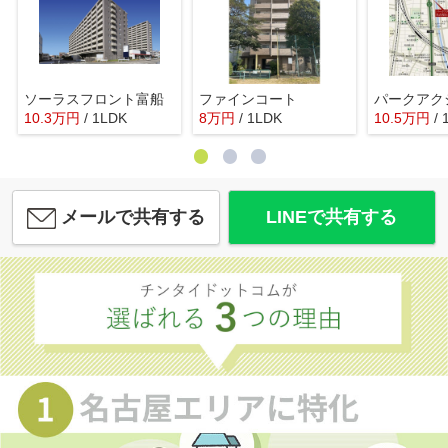
ソーラスフロント富船
ファインコート
10.3
万
円
/ 1LDK
8
万
円
/ 1LDK
10.5
万
円
/
メールで共有する
LINEで共有する