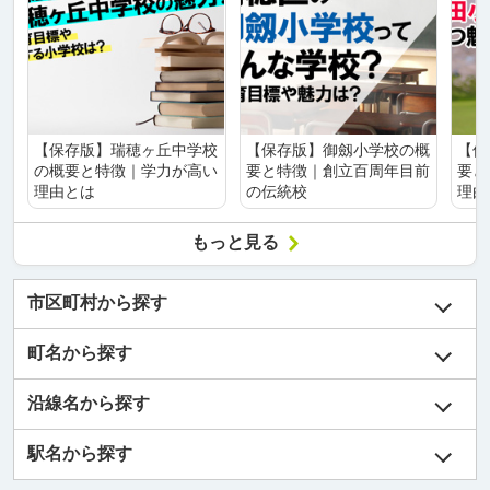
【保存版】瑞穂ヶ丘中学校
【保存版】御劔小学校の概
【保
の概要と特徴｜学力が高い
要と特徴｜創立百周年目前
要と
理由とは
の伝統校
理由
もっと見る
市区町村から探す
町名から探す
沿線名から探す
駅名から探す