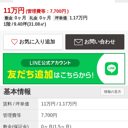
11万円
(管理費等：7,700円 )
0ヶ月
0ヶ月
1.17万円
敷金
礼金
坪単価
1階
9.40坪(31.08㎡)
お気に入り追加
お問い合わせ
基本情報
情報の見方
賃料 / 坪単価
11万円 / 1.17万円
管理費等
7,700円
敷金(保証金)
0ヶ月(1.5ヶ月)