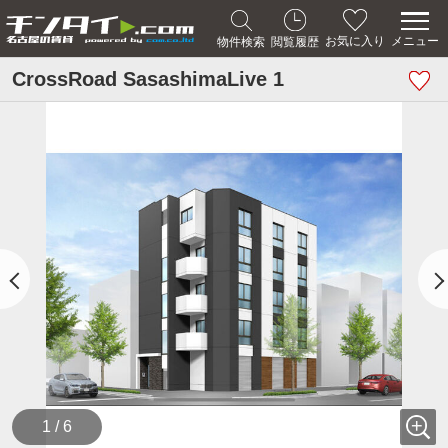
メニュー
お気に入り
物件検索
閲覧履歴
CrossRoad SasashimaLive 1
1 / 6