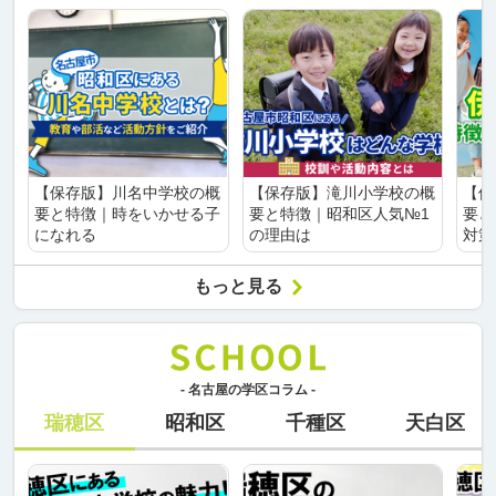
【保存版】川名中学校の概
【保存版】滝川小学校の概
【保
要と特徴｜時をいかせる子
要と特徴｜昭和区人気№1
要と
になれる
の理由は
対策
もっと見る
- 名古屋の学区コラム -
瑞穂区
昭和区
千種区
天白区