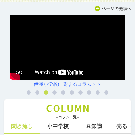
ページの先頭へ
関するコラム＞＞
川原小学校に
- コラム一覧 -
聞き流し
小中学校
豆知識
売る・