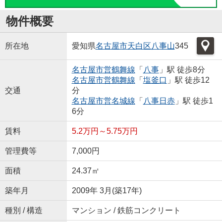
物件概要
所在地
愛知県
名古屋市天白区
八事山
345
名古屋市営鶴舞線
「
八事
」駅 徒歩8分
名古屋市営鶴舞線
「
塩釜口
」駅 徒歩12
交通
分
名古屋市営名城線
「
八事日赤
」駅 徒歩1
6分
賃料
5.2万円～5.75万円
管理費等
7,000円
面積
24.37㎡
築年月
2009年 3月(築17年)
種別 / 構造
マンション / 鉄筋コンクリート