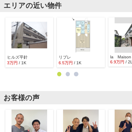
エリアの近い物件
la Maiso
ヒルズ平針
リブレ
6.9
万
円
/ 2
3
万
円
/ 1K
6.5
万
円
/ 1K
お客様の声