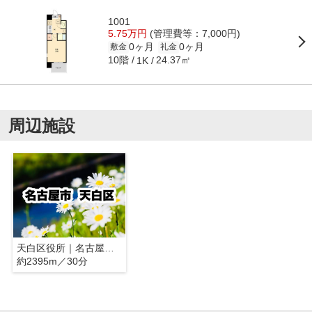
1001
5.75万円
(管理費等：7,000円)
0ヶ月
0ヶ月
敷金
礼金
10階
24.37㎡
1K
周辺施設
天白区役所｜名古屋市天白区
約2395m／30分