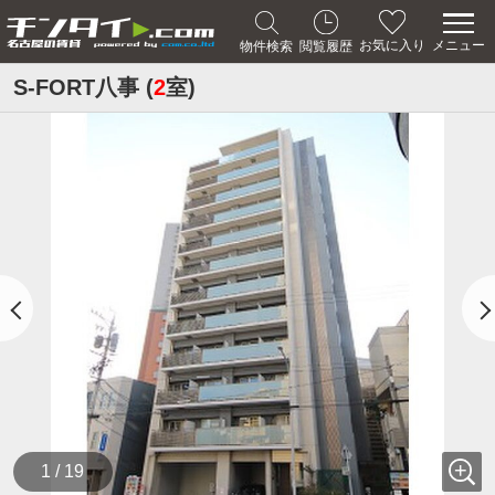
メニュー
お気に入り
物件検索
閲覧履歴
S-FORT八事 (
2
室)
1 / 19