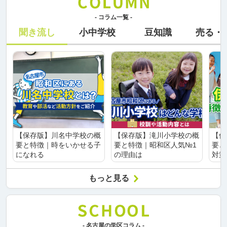
- コラム一覧 -
聞き流し
小中学校
豆知識
売る・
【保存版】川名中学校の概
【保存版】滝川小学校の概
【保
要と特徴｜時をいかせる子
要と特徴｜昭和区人気№1
要と
になれる
の理由は
対策
もっと見る
- 名古屋の学区コラム -