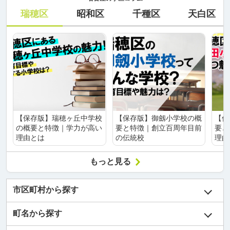
瑞穂区
昭和区
千種区
天白区
【保存版】瑞穂ヶ丘中学校
【保存版】御劔小学校の概
【保
の概要と特徴｜学力が高い
要と特徴｜創立百周年目前
要と
理由とは
の伝統校
理由
もっと見る
市区町村から探す
町名から探す