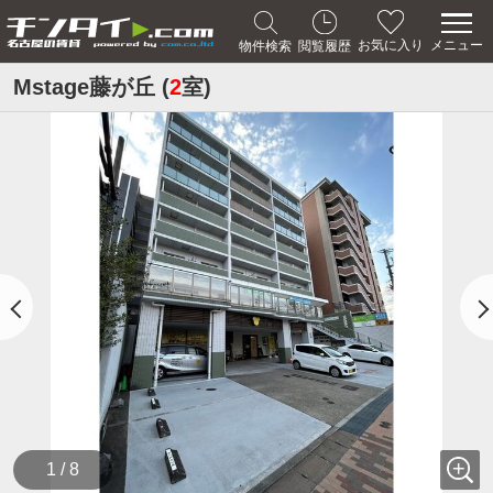
メニュー
お気に入り
物件検索
閲覧履歴
Mstage藤が丘 (
2
室)
1 / 8