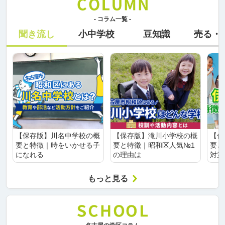
- コラム一覧 -
聞き流し
小中学校
豆知識
売る・
【保存版】川名中学校の概
【保存版】滝川小学校の概
【保
要と特徴｜時をいかせる子
要と特徴｜昭和区人気№1
要と
になれる
の理由は
対策
もっと見る