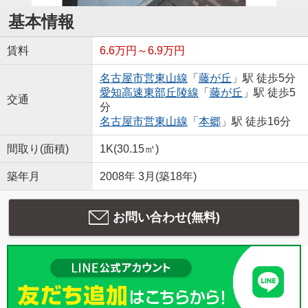
基本情報
賃料
6.6万円～6.9万円
名古屋市営東山線
「
藤が丘
」駅 徒歩5分
愛知高速東部丘陵線
「
藤が丘
」駅 徒歩5
交通
分
名古屋市営東山線
「
本郷
」駅 徒歩16分
間取り(面積)
1K(30.15㎡)
築年月
2008年 3月(築18年)
お問い合わせ(無料)