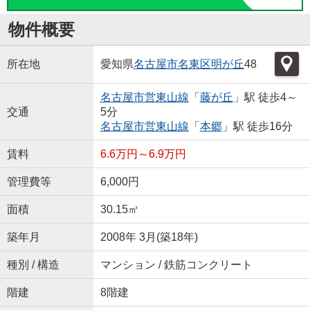
物件概要
所在地
愛知県
名古屋市名東区
明が丘
48
名古屋市営東山線
「
藤が丘
」駅 徒歩4～
交通
5分
名古屋市営東山線
「
本郷
」駅 徒歩16分
賃料
6.6万円～6.9万円
管理費等
6,000円
面積
30.15㎡
築年月
2008年 3月(築18年)
種別 / 構造
マンション / 鉄筋コンクリート
階建
8階建