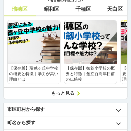
- 名古屋の学区コラム -
瑞穂区
昭和区
千種区
天白区
【保存版】瑞穂ヶ丘中学校
【保存版】御劔小学校の概
【保
の概要と特徴｜学力が高い
要と特徴｜創立百周年目前
要と
理由とは
の伝統校
理由
もっと見る
市区町村から探す
町名から探す