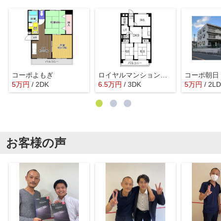
コーポよもぎ
ロイヤルマンション丁田
コーポ朝日
5
万
円
/ 2DK
6.5
万
円
/ 3DK
5
万
円
/ 2L
お客様の声