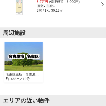
6.9万円
(管理費等：6,000円)
-
-
敷金
礼金
8階
30.15㎡
1K
周辺施設
名東区役所｜名古屋市名東区
約1485m／19分
エリアの近い物件