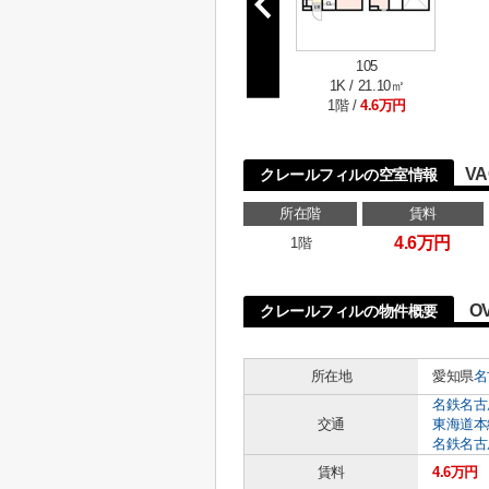
105
1K / 21.10㎡
1階 /
4.6万円
VA
クレールフィルの空室情報
所在階
賃料
4.6万円
1階
O
クレールフィルの物件概要
所在地
愛知県
名
名鉄名古
交通
東海道本
名鉄名古
賃料
4.6万円