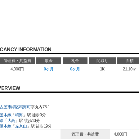
CANCY INFORMATION
管理費・共益費
敷金
礼金
間取り
面積
4,000円
0ヶ月
0ヶ月
1K
21.10㎡
VERVIEW
古屋市緑区
鳴海町
字丸内75-1
屋本線
「
鳴海
」駅 徒歩9分
線
「
大高
」駅 徒歩13分
屋本線
「
左京山
」駅 徒歩19分
管理費・共益費
4,000円