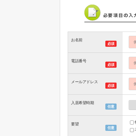
お名前
必須
電話番号
必須
メールアドレス
必須
入居希望時期
任意
要望
任意