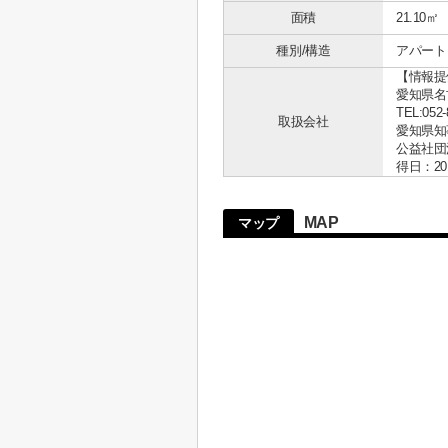
面積
21.10㎡
種別/構造
アパート 
【情報提
愛知県名古
TEL:052-
取扱会社
愛知県知事 
公益社団
得日：20
MAP
マップ