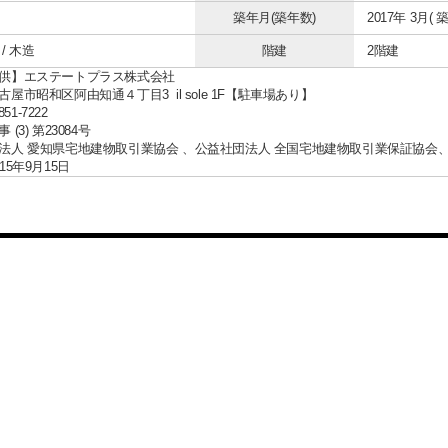
築年月(築年数)
2017年 3月( 築
/ 木造
階建
2階建
供】エステートプラス株式会社
屋市昭和区阿由知通４丁目3 il sole 1F【駐車場あり】
851-7222
(3) 第23084号
法人 愛知県宅地建物取引業協会 、公益社団法人 全国宅地建物取引業保証協会
15年9月15日