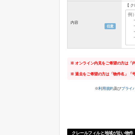
【 
内容
任意
※ オンライン内見をご希望の方は「
※ 退去をご希望の方は「物件名」「
※
利用規約
及び
プライ
クレールフィルと地域が近い物件