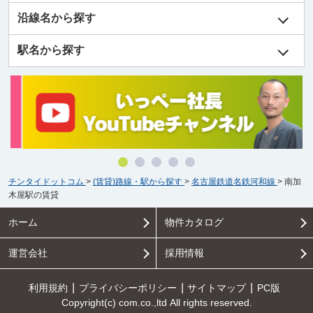
沿線名から探す
駅名から探す
チンタイドットコム
>
(賃貸)路線・駅から探す
>
名古屋鉄道名鉄河和線
>
南加
木屋駅の賃貸
ホーム
物件カタログ
運営会社
採用情報
利用規約
プライバシーポリシー
サイトマップ
PC版
Copyright(c) com.co.,ltd All rights reserved.