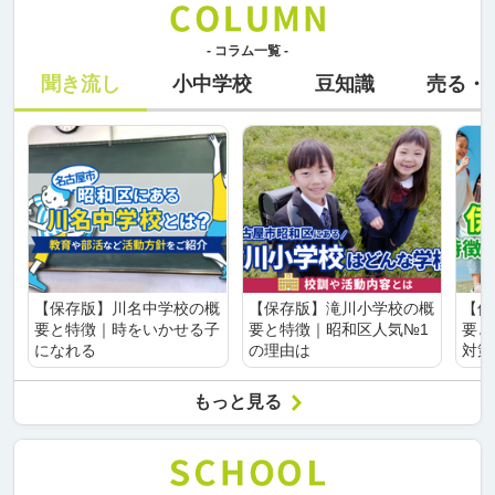
- コラム一覧 -
聞き流し
小中学校
豆知識
売る・
【保存版】川名中学校の概
【保存版】滝川小学校の概
【保
要と特徴｜時をいかせる子
要と特徴｜昭和区人気№1
要と
になれる
の理由は
対策
もっと見る