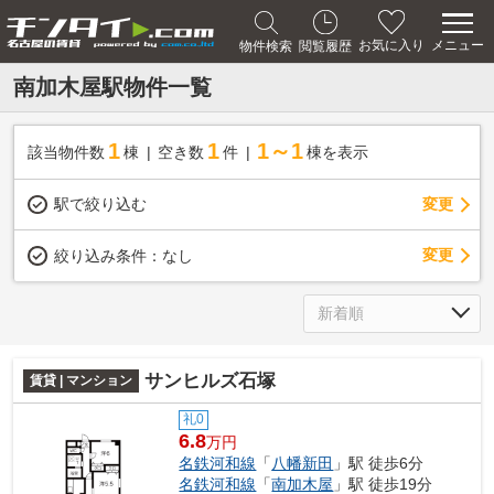
メニュー
お気に入り
物件検索
閲覧履歴
南加木屋駅物件一覧
1
1
1～1
該当物件数
棟
空き数
件
棟を表示
駅で絞り込む
変更
変更
絞り込み条件：
なし
サンヒルズ石塚
賃貸 | マンション
礼0
6.8
万円
名鉄河和線
「
八幡新田
」駅 徒歩6分
名鉄河和線
「
南加木屋
」駅 徒歩19分