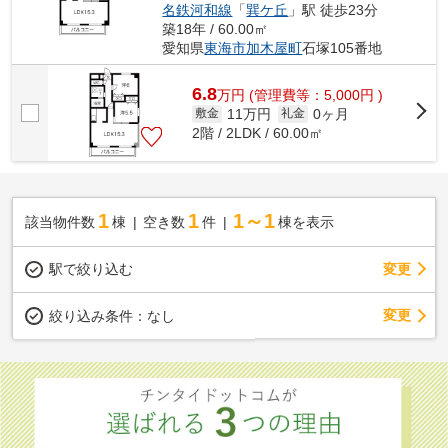
名鉄河和線
「
巽ケ丘
」駅 徒歩23分
築18年 / 60.00㎡
愛知県
東海市
加木屋町
石塚105番地
6.8
万
円
(管理費等：5,000円 )
11万円
0ヶ月
敷金
礼金
2階 / 2LDK / 60.00㎡
1
1
1～1
該当物件数
棟
空き数
件
棟を表示
駅で絞り込む
変更
変更
絞り込み条件：
なし