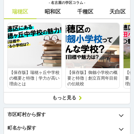
- 名古屋の学区コラム -
瑞穂区
昭和区
千種区
天白区
【保存版】瑞穂ヶ丘中学校
【保存版】御劔小学校の概
【保
の概要と特徴｜学力が高い
要と特徴｜創立百周年目前
要と
理由とは
の伝統校
理由
もっと見る
市区町村から探す
町名から探す