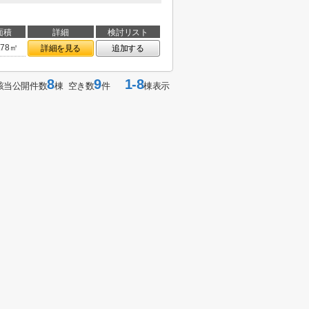
面積
詳細
検討リスト
.78㎡
詳細を見る
追加する
8
9
1-8
該当公開件数
棟 空き数
件
棟表示