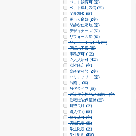
ペット飼育可 (
室)
ペット専用設備 (
室)
楽器相談 (
室)
陽当り良好 (
2
室)
閑静な住宅地 (
室)
デザイナーズ (
室)
リフォーム済 (
室)
リノベーション済 (
室)
保証人不要 (
室)
事務所可 (
1
室)
２人入居可 (
4
室)
女性限定 (
室)
高齢者相談 (
2
室)
バリアフリー (
室)
分割可 (
室)
分譲タイプ (
室)
建設住宅性能評価書付 (
室)
住宅性能保証付 (
室)
眺望良好 (
室)
輸入住宅 (
室)
飲食店可 (
室)
男性限定 (
室)
学生限定 (
室)
学生歓迎 (
0
室)