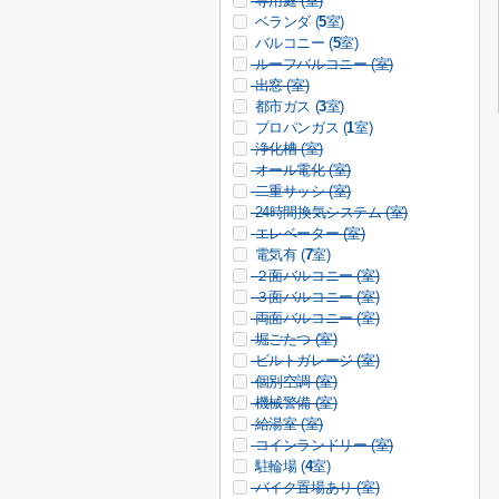
専用庭 (
室)
ベランダ (
5
室)
バルコニー (
5
室)
ルーフバルコニー (
室)
出窓 (
室)
都市ガス (
3
室)
プロパンガス (
1
室)
浄化槽 (
室)
オール電化 (
室)
二重サッシ (
室)
24時間換気システム (
室)
エレベーター (
室)
電気有 (
7
室)
２面バルコニー (
室)
３面バルコニー (
室)
両面バルコニー (
室)
堀ごたつ (
室)
ビルトガレージ (
室)
個別空調 (
室)
機械警備 (
室)
給湯室 (
室)
コインランドリー (
室)
駐輪場 (
4
室)
バイク置場あり (
室)