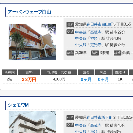
アーバンウェーブ白山
愛知県
春日井市
白山町
５丁目31-5
住所
交通
中央線
「
高蔵寺
」駅 徒歩29分
中央線
「
神領
」駅 徒歩43分
中央線
「
定光寺
」駅 徒歩78分
築36年
3階建
鉄筋
築年
階数
構造
所在階
賃料
管理費・共益費
敷金
礼金
間取り
3.3
万円
0ヶ月
0ヶ月
2階
4,000円
1K
シェモワM
愛知県
春日井市
坂下町
３丁目1025-
住所
交通
中央線
「
高蔵寺
」駅 徒歩48分
中央線
「
神領
」駅 徒歩53分