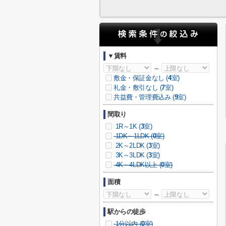
▼賃料
～
敷金・保証金なし (
4
室)
礼金・敷引なし (
7
室)
共益費・管理費込み (
9
室)
間取り
1R～1K (
3
室)
1DK～1LDK (
0
室)
2K～2LDK (
3
室)
3K～3LDK (
3
室)
4K～4LDK以上 (
0
室)
面積
～
駅からの徒歩
1分以内 (
0
室)