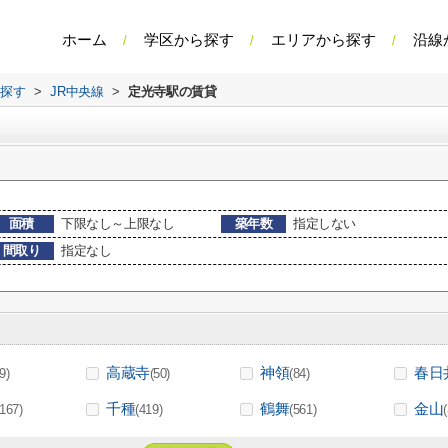
ホーム
学区から探す
エリアから探す
沿線
ら探す
>
JR中央線
>
定光寺駅の賃貸
面積
下限なし～上限なし
築年数
指定しない
間取り
指定なし
高蔵寺
神領
春日
(9)
(50)
(84)
千種
鶴舞
金山
(167)
(419)
(561)