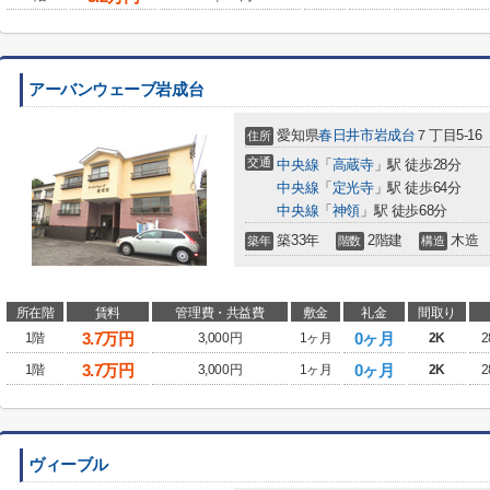
アーバンウェーブ岩成台
愛知県
春日井市
岩成台
７丁目5-16
住所
交通
中央線
「
高蔵寺
」駅 徒歩28分
中央線
「
定光寺
」駅 徒歩64分
中央線
「
神領
」駅 徒歩68分
築33年
2階建
木造
築年
階数
構造
所在階
賃料
管理費・共益費
敷金
礼金
間取り
3.7
万円
0ヶ月
1階
3,000円
1ヶ月
2K
2
3.7
万円
0ヶ月
1階
3,000円
1ヶ月
2K
2
ヴィーブル