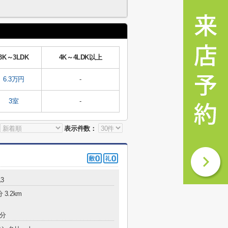
3K～3LDK
4K～4LDK以上
6.3万円
-
3室
-
表示件数：
3
3.2km
7分