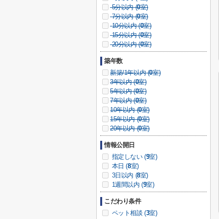
5分以内 (
0
室)
7分以内 (
0
室)
10分以内 (
0
室)
15分以内 (
0
室)
20分以内 (
0
室)
築年数
新築/1年以内 (
0
室)
3年以内 (
0
室)
5年以内 (
0
室)
7年以内 (
0
室)
10年以内 (
0
室)
15年以内 (
0
室)
20年以内 (
0
室)
情報公開日
指定しない (
9
室)
本日 (
8
室)
3日以内 (
8
室)
1週間以内 (
9
室)
こだわり条件
ペット相談 (
3
室)