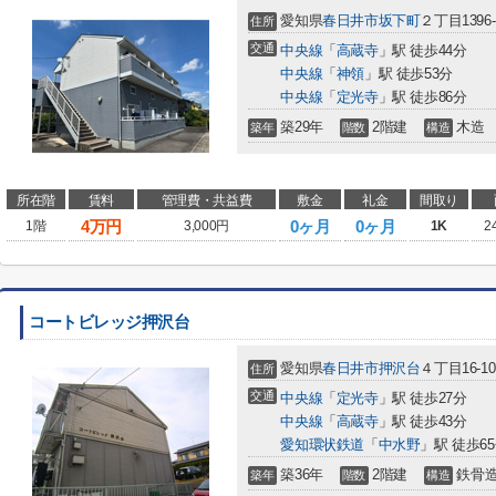
愛知県
春日井市
坂下町
２丁目1396-
住所
交通
中央線
「
高蔵寺
」駅 徒歩44分
中央線
「
神領
」駅 徒歩53分
中央線
「
定光寺
」駅 徒歩86分
築29年
2階建
木造
築年
階数
構造
所在階
賃料
管理費・共益費
敷金
礼金
間取り
4
万円
0ヶ月
0ヶ月
1階
3,000円
1K
2
コートビレッジ押沢台
愛知県
春日井市
押沢台
４丁目16-10
住所
交通
中央線
「
定光寺
」駅 徒歩27分
中央線
「
高蔵寺
」駅 徒歩43分
愛知環状鉄道
「
中水野
」駅 徒歩6
築36年
2階建
鉄骨
築年
階数
構造