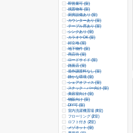
即営業可 (
室)
残置物有 (
室)
厨房設備あり (
室)
カウンターあり (
室)
テーブル席あり (
室)
シンクあり (
室)
カラオケOK (
室)
好立地 (
室)
地下物件 (
室)
商店街 (
室)
ロードサイド (
室)
路面店 (
室)
造作譲渡料なし (
室)
静かな環境 (
室)
シェアオフィス (
室)
スナック・バー向け (
室)
美容室向け (
室)
物販向け (
室)
DIY可 (
室)
室内洗濯機置場 (
8
室)
フローリング (
2
室)
ロフト付き (
2
室)
メゾネット (
室)