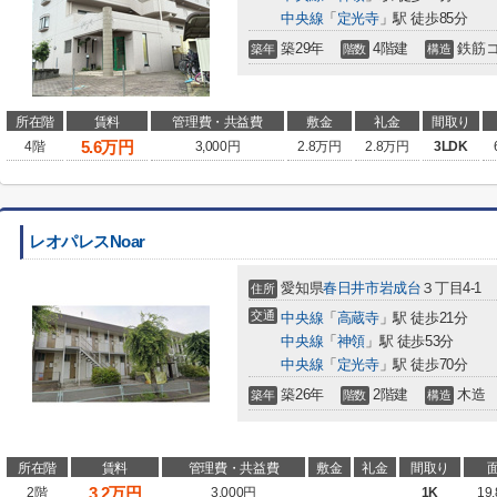
中央線
「
定光寺
」駅 徒歩85分
築29年
4階建
鉄筋
築年
階数
構造
所在階
賃料
管理費・共益費
敷金
礼金
間取り
5.6
万円
4階
3,000円
2.8万円
2.8万円
3LDK
レオパレスNoar
愛知県
春日井市
岩成台
３丁目4-1
住所
交通
中央線
「
高蔵寺
」駅 徒歩21分
中央線
「
神領
」駅 徒歩53分
中央線
「
定光寺
」駅 徒歩70分
築26年
2階建
木造
築年
階数
構造
所在階
賃料
管理費・共益費
敷金
礼金
間取り
3.2
万円
2階
3,000円
1K
19