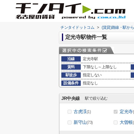
チンタイドットコム
>
(賃貸)路線・駅か
定光寺駅物件一覧
沿線
定光寺駅
賃料
下限なし～上限なし
駅徒歩
指定しない
設備条件
指定なし
JR中央線
駅で絞り込む
古虎渓
定光寺
(1)
新守山
大曽根
(73)