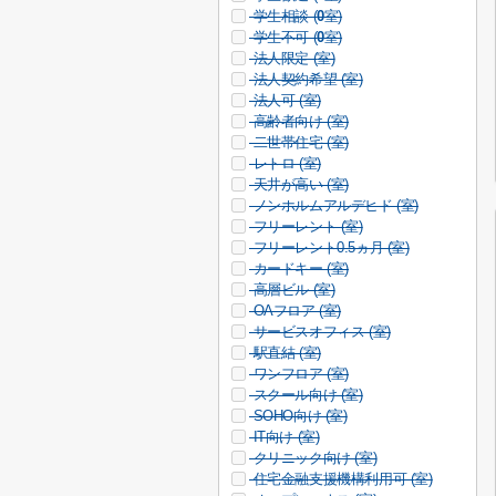
学生相談 (
0
室)
学生不可 (
0
室)
法人限定 (
室)
法人契約希望 (
室)
法人可 (
室)
高齢者向け (
室)
二世帯住宅 (
室)
レトロ (
室)
天井が高い (
室)
ノンホルムアルデヒド (
室)
フリーレント (
室)
フリーレント0.5ヵ月 (
室)
カードキー (
室)
高層ビル (
室)
OAフロア (
室)
サービスオフィス (
室)
駅直結 (
室)
ワンフロア (
室)
スクール向け (
室)
SOHO向け (
室)
IT向け (
室)
クリニック向け (
室)
住宅金融支援機構利用可 (
室)