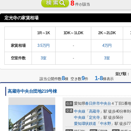
8
件が該当
定光寺の家賃相場
1R～1K
1DK～1LDK
2K～2LDK
家賃相場
3.5万円
-
4万円
空室件数
3室
-
3室
並び順：
8
9
1-8
該当公開件数
棟 空き数
件
棟表示
高蔵寺中央台団地219号棟
愛知県
春日井市
中央台
４丁目1番地
住所
交通
中央線
「
高蔵寺
」駅 徒歩40分車8分 
中央線
「
定光寺
」駅 徒歩56分
愛知環状鉄道
「
中水野
」駅 徒歩7