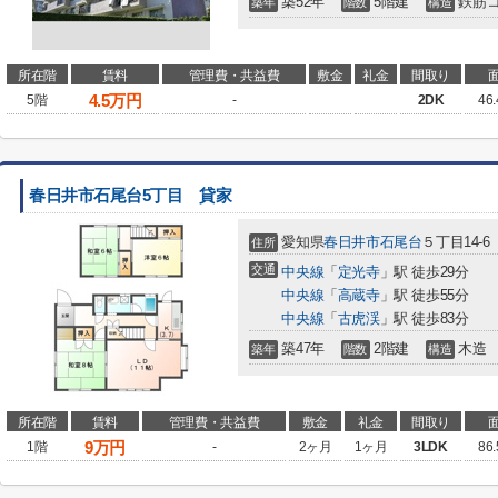
築52年
5階建
鉄筋
築年
階数
構造
所在階
賃料
管理費・共益費
敷金
礼金
間取り
4.5
万円
5階
-
2DK
46
春日井市石尾台5丁目 貸家
愛知県
春日井市
石尾台
５丁目14-6
住所
交通
中央線
「
定光寺
」駅 徒歩29分
中央線
「
高蔵寺
」駅 徒歩55分
中央線
「
古虎渓
」駅 徒歩83分
築47年
2階建
木造
築年
階数
構造
所在階
賃料
管理費・共益費
敷金
礼金
間取り
9
万円
1階
-
2ヶ月
1ヶ月
3LDK
86