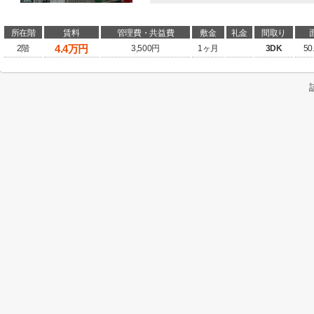
所在階
賃料
管理費・共益費
敷金
礼金
間取り
4.4
万円
2階
3,500円
1ヶ月
3DK
50