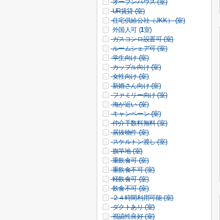
オープンハウス (
室)
UR賃貸 (
室)
住宅供給公社（JKK） (
室)
外国人可 (
1
室)
ガスコンロ設置可 (
室)
ルームシェア可 (
室)
学生向け (
室)
カップル向け (
室)
女性向け (
室)
新婚さん向け (
室)
ファミリー向け (
室)
海が近い (
室)
キャンペーン (
室)
仲介手数料無料 (
室)
居抜物件 (
室)
スケルトン渡し (
室)
旗竿地 (
室)
重飲食可 (
室)
重飲食不可 (
室)
軽飲食可 (
室)
飲食不可 (
室)
２４時間利用可能 (
室)
ダクトあり (
室)
視認性良好 (
室)