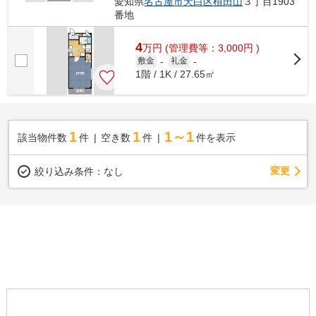
愛知県
名古屋市天白区
植田山
３丁目1903
番地
4
万
円
(管理費等：3,000円 )
敷金
-
礼金
-
1階 / 1K / 27.65㎡
1
1
1～1
該当物件数
件
空き数
件
件を表示
変更
絞り込み条件：
なし