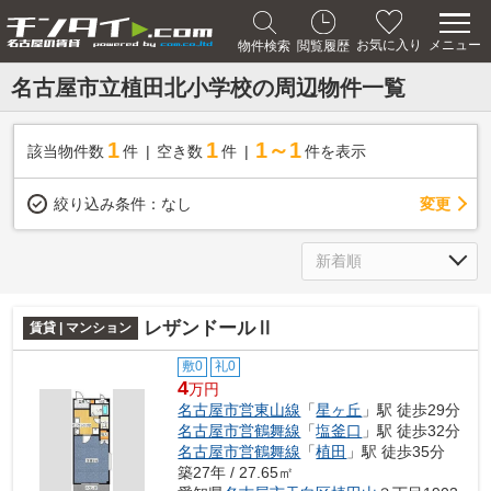
メニュー
お気に入り
物件検索
閲覧履歴
名古屋市立植田北小学校の周辺物件一覧
1
1
1～1
該当物件数
件
空き数
件
件を表示
変更
絞り込み条件：
なし
レザンドールⅡ
賃貸 | マンション
敷0
礼0
4
万円
名古屋市営東山線
「
星ヶ丘
」駅 徒歩29分
名古屋市営鶴舞線
「
塩釜口
」駅 徒歩32分
名古屋市営鶴舞線
「
植田
」駅 徒歩35分
築27年 / 27.65㎡