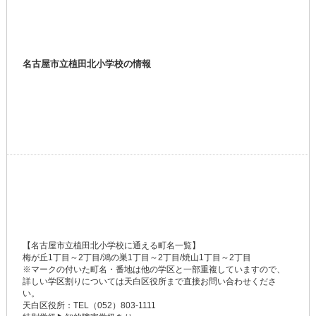
名古屋市立植田北小学校の情報
【名古屋市立植田北小学校に通える町名一覧】
梅が丘1丁目～2丁目/鴻の巣1丁目～2丁目/焼山1丁目～2丁目
※マークの付いた町名・番地は他の学区と一部重複していますので、
詳しい学区割りについては天白区役所まで直接お問い合わせくださ
い。
天白区役所：TEL（052）803-1111