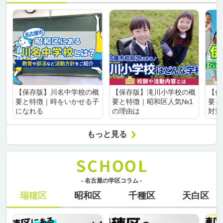
【保存版】川名中学校の概
【保存版】滝川小学校の概
【保
要と特徴｜時をいかせる子
要と特徴｜昭和区人気№1
要と
になれる
の理由は
対策
もっと見る
- 名古屋の学区コラム -
瑞穂区
昭和区
千種区
天白区