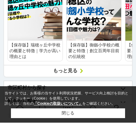
【保存版】瑞穂ヶ丘中学校
【保存版】御劔小学校の概
【保
の概要と特徴｜学力が高い
要と特徴｜創立百周年目前
要と
理由とは
の伝統校
理由
もっと見る
市区町村から探す
当サイトでは、お客様の当サイト利用状況把握、サービス向上検討を目的と
して、クッキー（Cookie）を使用しています。
町名から探す
詳しくは、当社の
「Cookieの取扱いについて」
をご確認ください。
閉じる
沿線名から探す
Ｑ＆Ａ
ホーム
問い合せ
物件検索
お知らせ
駅名から探す