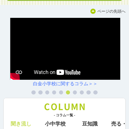
ページの先頭へ
白金小学校に関するコラム＞＞
- コラム一覧 -
聞き流し
小中学校
豆知識
売る・