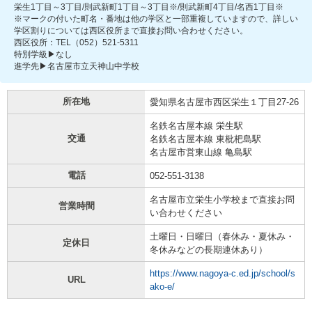
栄生1丁目～3丁目/則武新町1丁目～3丁目※/則武新町4丁目/名西1丁目※
※マークの付いた町名・番地は他の学区と一部重複していますので、詳しい
学区割りについては西区役所まで直接お問い合わせください。
西区役所：TEL（052）521-5311
特別学級▶なし
進学先▶名古屋市立天神山中学校
所在地
愛知県名古屋市西区栄生１丁目27-26
名鉄名古屋本線 栄生駅
交通
名鉄名古屋本線 東枇杷島駅
名古屋市営東山線 亀島駅
電話
052-551-3138
名古屋市立栄生小学校まで直接お問
営業時間
い合わせください
土曜日・日曜日（春休み・夏休み・
定休日
冬休みなどの長期連休あり）
https://www.nagoya-c.ed.jp/school/s
URL
ako-e/