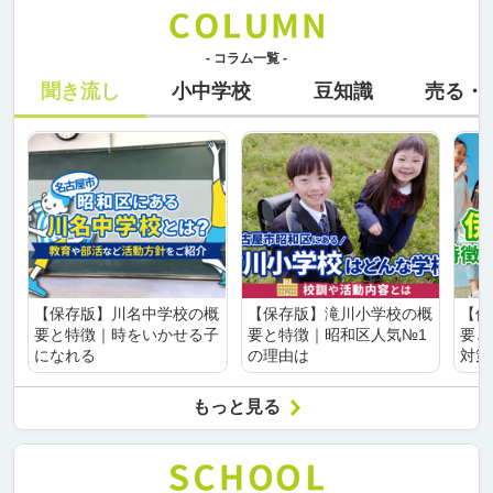
- コラム一覧 -
聞き流し
小中学校
豆知識
売る・
【保存版】川名中学校の概
【保存版】滝川小学校の概
【保
要と特徴｜時をいかせる子
要と特徴｜昭和区人気№1
要と
になれる
の理由は
対策
もっと見る