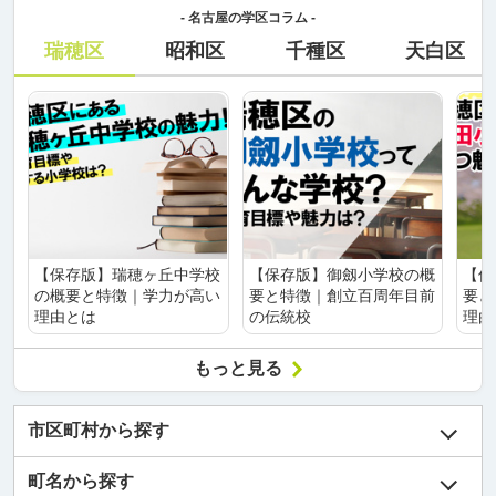
- 名古屋の学区コラム -
瑞穂区
昭和区
千種区
天白区
【保存版】瑞穂ヶ丘中学校
【保存版】御劔小学校の概
【保
の概要と特徴｜学力が高い
要と特徴｜創立百周年目前
要と
理由とは
の伝統校
理由
もっと見る
市区町村から探す
町名から探す