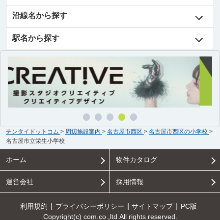
沿線名から探す
駅名から探す
チンタイドットコム
>
周辺施設案内
>
名古屋市西区
>
名古屋市西区の小学校
>
名古屋市立栄生小学校
ホーム
物件カタログ
運営会社
採用情報
利用規約
プライバシーポリシー
サイトマップ
PC版
Copyright(c) com.co.,ltd All rights reserved.