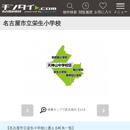
メニュー
お気に入り
物件検索
閲覧履歴
名古屋市立栄生小学校
前
次
画像タップで拡大表示【
1
/1】
【名古屋市立栄生小学校に通える町名一覧】