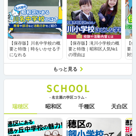
【保存版】川名中学校の概
【保存版】滝川小学校の概
【保
要と特徴｜時をいかせる子
要と特徴｜昭和区人気№1
要と
になれる
の理由は
対策
もっと見る
- 名古屋の学区コラム -
瑞穂区
昭和区
千種区
天白区