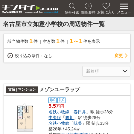
メニュー
お気に入り
物件検索
閲覧履歴
名古屋市立如意小学校の周辺物件一覧
1
1
1～1
該当物件数
件
空き数
件
件を表示
変更
絞り込み条件：
なし
メゾンユーラップ
賃貸 | マンション
敷0
礼0
5.5
万円
名鉄小牧線
「
春日井
」駅 徒歩28分
中央線
「
勝川
」駅 徒歩28分
名鉄小牧線
「
味美
」駅 徒歩33分
築28年 / 45.24㎡