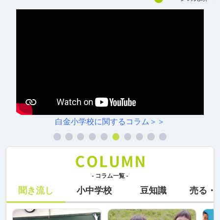
白金小学校に関するコラム＞＞
- コラム一覧 -
聞き流し
小中学校
豆知識
売る・