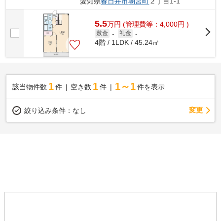
愛知県
春日井市
朝宮町
２丁目1-1
5.5
万
円
(管理費等：4,000円 )
敷金
-
礼金
-
4階 / 1LDK / 45.24㎡
1
1
1～1
該当物件数
件
空き数
件
件を表示
変更
絞り込み条件：
なし