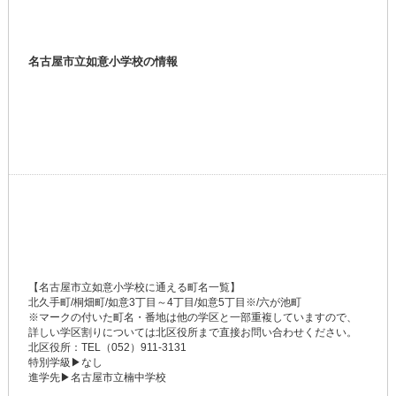
名古屋市立如意小学校の情報
【名古屋市立如意小学校に通える町名一覧】
北久手町/桐畑町/如意3丁目～4丁目/如意5丁目※/六が池町
※マークの付いた町名・番地は他の学区と一部重複していますので、
詳しい学区割りについては北区役所まで直接お問い合わせください。
北区役所：TEL（052）911-3131
特別学級▶なし
進学先▶名古屋市立楠中学校