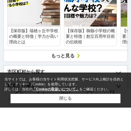
【保存版】瑞穂ヶ丘中学校
【保存版】御劔小学校の概
【保
の概要と特徴｜学力が高い
要と特徴｜創立百周年目前
要と
理由とは
の伝統校
理由
もっと見る
市区町村から探す
当サイトでは、お客様の当サイト利用状況把握、サービス向上検討を目的と
して、クッキー（Cookie）を使用しています。
町名から探す
詳しくは、当社の
「Cookieの取扱いについて」
をご確認ください。
閉じる
沿線名から探す
Ｑ＆Ａ
ホーム
問い合せ
物件検索
お知らせ
駅名から探す