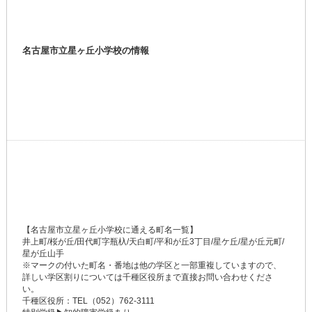
名古屋市立星ヶ丘小学校の情報
【名古屋市立星ヶ丘小学校に通える町名一覧】
井上町/桜が丘/田代町字瓶杁/天白町/平和が丘3丁目/星ケ丘/星が丘元町/
星が丘山手
※マークの付いた町名・番地は他の学区と一部重複していますので、
詳しい学区割りについては千種区役所まで直接お問い合わせくださ
い。
千種区役所：TEL（052）762-3111