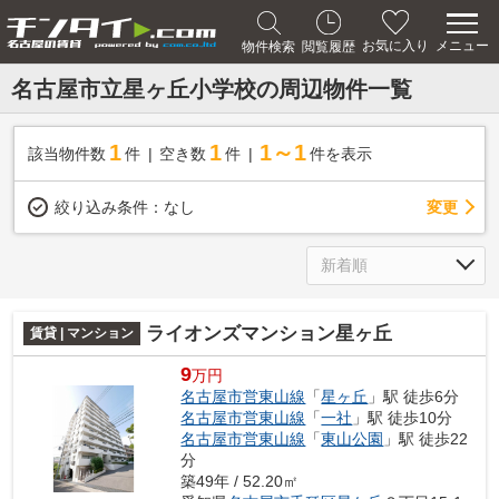
メニュー
お気に入り
物件検索
閲覧履歴
名古屋市立星ヶ丘小学校の周辺物件一覧
1
1
1～1
該当物件数
件
空き数
件
件を表示
変更
絞り込み条件：
なし
ライオンズマンション星ヶ丘
賃貸 | マンション
9
万円
名古屋市営東山線
「
星ヶ丘
」駅 徒歩6分
名古屋市営東山線
「
一社
」駅 徒歩10分
名古屋市営東山線
「
東山公園
」駅 徒歩22
分
築49年 / 52.20㎡