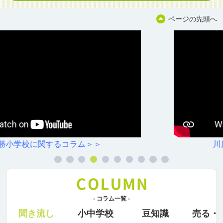
ページの先頭へ
川原小学校に関するコラム＞＞
- コラム一覧 -
聞き流し
小中学校
豆知識
売る・