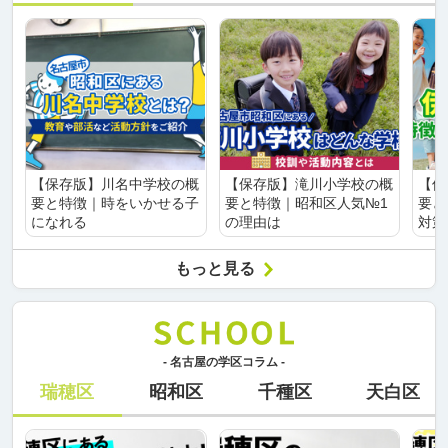
【保存版】川名中学校の概
【保存版】滝川小学校の概
【保
要と特徴｜時をいかせる子
要と特徴｜昭和区人気№1
要と
になれる
の理由は
対策
もっと見る
- 名古屋の学区コラム -
瑞穂区
昭和区
千種区
天白区