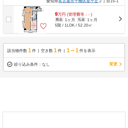
愛知県
名古屋市千種区
星ケ丘
２丁目15-1
9
万
円
(管理費等：- )
1ヶ月
1ヶ月
敷金
礼金
5階 / 1LDK / 52.20㎡
1
1
1～1
該当物件数
件
空き数
件
件を表示
変更
絞り込み条件：
なし