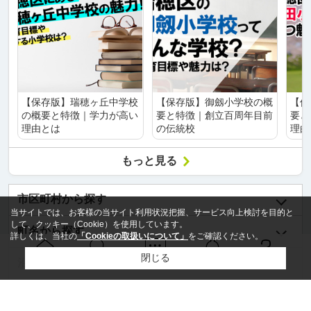
【保存版】瑞穂ヶ丘中学校
【保存版】御劔小学校の概
【保
の概要と特徴｜学力が高い
要と特徴｜創立百周年目前
要と
理由とは
の伝統校
理由
もっと見る
市区町村から探す
当サイトでは、お客様の当サイト利用状況把握、サービス向上検討を目的と
して、クッキー（Cookie）を使用しています。
町名から探す
詳しくは、当社の
「Cookieの取扱いについて」
をご確認ください。
閉じる
沿線名から探す
Ｑ＆Ａ
ホーム
問い合せ
物件検索
お知らせ
駅名から探す