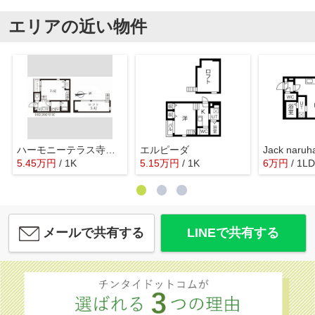
エリアの近い物件
ハーモニーテラス寺崎町Ⅱ
エルピーダ
Jack naru
5.45
万
円
/ 1K
5.15
万
円
/ 1K
6
万
円
/ 1L
メールで共有する
LINEで共有する