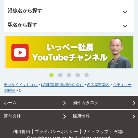
沿線名から探す
駅名から探す
チンタイドットコム
>
(店舗(賃貸))地域から探す
>
名古屋市南区
>
シティコー
ポ呼続
>
C
ホーム
物件カタログ
運営会社
採用情報
利用規約
プライバシーポリシー
サイトマップ
PC版
Copyright(c) com.co.,ltd All rights reserved.