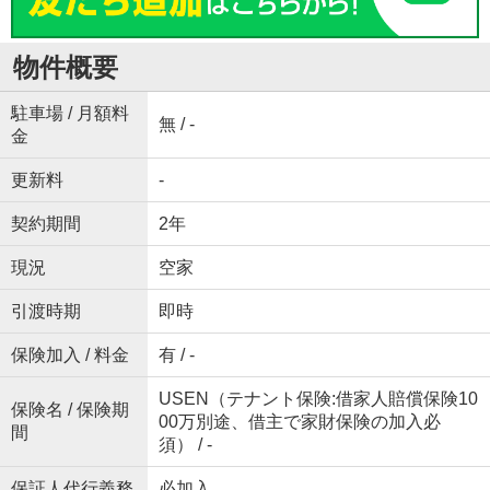
物件概要
駐車場 / 月額料
無 / -
金
更新料
-
契約期間
2年
現況
空家
引渡時期
即時
保険加入 / 料金
有 / -
USEN（テナント保険:借家人賠償保険10
保険名 / 保険期
00万別途、借主で家財保険の加入必
間
須） / -
保証人代行義務
必加入