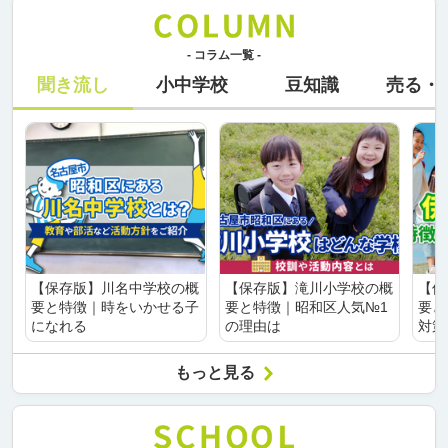
- コラム一覧 -
聞き流し
小中学校
豆知識
売る・
【保存版】川名中学校の概
【保存版】滝川小学校の概
【保
要と特徴｜時をいかせる子
要と特徴｜昭和区人気№1
要と
になれる
の理由は
対策
もっと見る