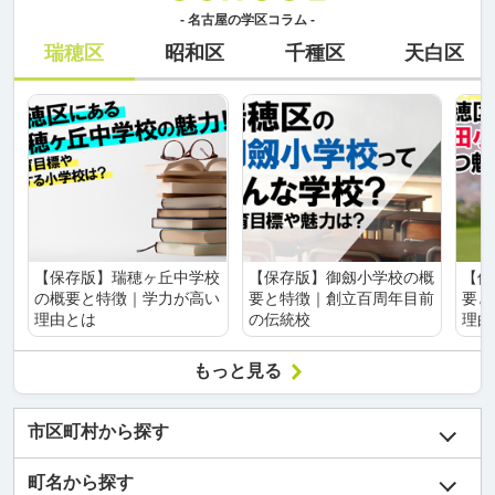
- 名古屋の学区コラム -
瑞穂区
昭和区
千種区
天白区
【保存版】瑞穂ヶ丘中学校
【保存版】御劔小学校の概
【保
の概要と特徴｜学力が高い
要と特徴｜創立百周年目前
要と
理由とは
の伝統校
理由
もっと見る
市区町村から探す
町名から探す