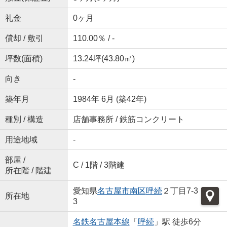
礼金
0ヶ月
償却 / 敷引
110.00％ / -
坪数(面積)
13.24坪(43.80㎡)
向き
-
築年月
1984年 6月 (築42年)
種別 / 構造
店舗事務所 / 鉄筋コンクリート
用途地域
-
部屋 /
C / 1階 / 3階建
所在階 / 階建
愛知県
名古屋市南区
呼続
２丁目7-3
所在地
3
名鉄名古屋本線
「
呼続
」駅 徒歩6分