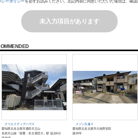
バシーポリシー
を必ずお読みください。左記内容に同意いただいた場合は、確認
未入力項目があります
COMMENDED
クリエイティブハウス
メゾン久遠Ⅱ
愛知県北名古屋市鹿田天王山
愛知県北名古屋市久地野安田
名鉄犬山線「徳重・名古屋芸大」駅 徒歩8分
築29年
築35年