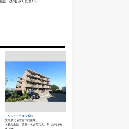
画面へお進みください。
ソレーユ五条弐番館
愛知県北名古屋市徳重東出
名鉄犬山線「徳重・名古屋芸大」駅 徒歩12分
築26年