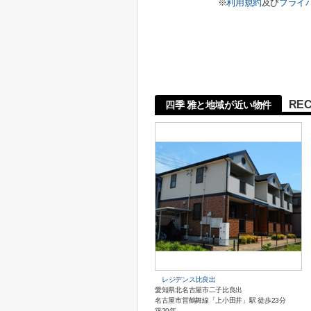
※
利用規約
及び
プライ
RE
四季 雅と地域が近い物件
レジデンス比良出
愛知県北名古屋市二子比良出
名古屋市営鶴舞線「上小田井」駅 徒歩23分
築20年