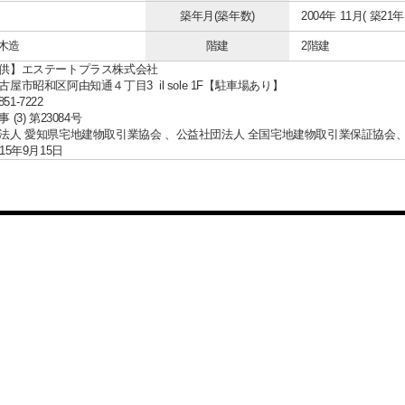
築年月(築年数)
2004年 11月( 築21年 
 木造
階建
2階建
供】エステートプラス株式会社
屋市昭和区阿由知通４丁目3 il sole 1F【駐車場あり】
851-7222
(3) 第23084号
法人 愛知県宅地建物取引業協会 、公益社団法人 全国宅地建物取引業保証協会
15年9月15日