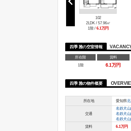
102
2LDK / 57.96㎡
1階 /
6.1万円
VACANCY
四季 雅の空室情報
所在階
賃料
6.1万円
1階
OVERVI
四季 雅の物件概要
所在地
愛知県
北
名鉄犬山
交通
名鉄犬山
名鉄犬山
賃料
6.1万円