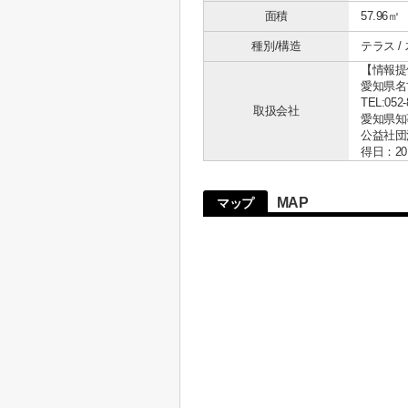
面積
57.96㎡
種別/構造
テラス /
【情報提
愛知県名古
TEL:052-
取扱会社
愛知県知事 
公益社団
得日：20
MAP
マップ